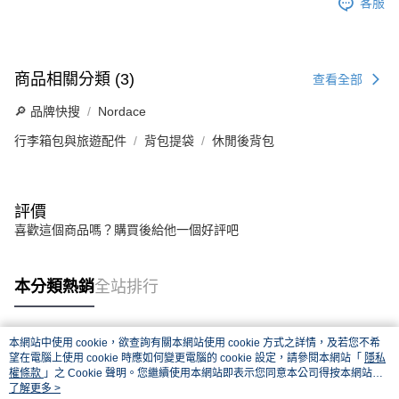
客服
商品相關分類 (3)
查看全部
🔎 品牌快搜
Nordace
行李箱包與旅遊配件
背包提袋
休閒後背包
評價
喜歡這個商品嗎？購買後給他一個好評吧
本分類熱銷
全站排行
本網站中使用 cookie，欲查詢有關本網站使用 cookie 方式之詳情，及若您不希
熱門標籤
望在電腦上使用 cookie 時應如何變更電腦的 cookie 設定，請參閱本網站「
隱私
權條款
」之 Cookie 聲明。您繼續使用本網站即表示您同意本公司得按本網站使
用條款之 Cookie 聲明使用 cookie。
了解更多 >