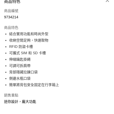
相關說明
商品特色
【大哥付你分期使用說明】
ATM付款
商品編號
1.本服務由台灣大哥大提供，台灣大哥大用戶可立即使用無須另外申請。
2.付款方式選擇「大哥付你分期」，訂單成立後會自動跳轉到大哥付的交易
9734214
貨到付款
流程，驗證手機門號後，選擇欲分期的期數、繳款截止日，確認付款後即完
成交易。
商品特色
3.實際核准額度、可分期數及費用金額請依後續交易確認頁面所載為準。
運送方式
4.訂單成立30分鐘內，如未前往確認交易或遇審核未通過，訂單將自動取
結合實用功能和時尚外型
消。如遇「轉專審核」未通過狀況，表示未達大哥付你分期系統評分，恕無
宅配物流
收納空間足夠，快速取物
法說明評估內容。
RFID 防盜卡槽
每筆NT$80，滿NT$490(含以上)免運費
【繳款方式說明】
1.分期款項不併入電信帳單，「大哥付你分期」於每月結算日後寄送繳費提
可攜式 SIM 和 SD 卡槽
離島郵局
醒簡訊。
伸縮鑰匙掛繩
2.透過簡訊連結打開帳單後，可選擇「超商條碼／台灣大直營門市／銀行轉
每筆NT$100，滿NT$1,500(含以上)免運費
可調可拆肩帶
帳／街口支付／iPASS MONEY」等通路繳費。
背部隱藏拉鍊口袋
付款後門市自取
【注意事項】
側邊水瓶口袋
免運費
1.本服務係由「台灣大哥大股份有限公司」（以下簡稱本公司）所提供，讓
用戶於交易時，得透過本服務購買商品或服務，並由商店將買賣／分期付款
簡單將背包安全固定在行李箱上
買賣價金債權讓與本公司後，依約使用本公司帳單繳交帳款。
貨到付款
2.基於同意付款使用「大哥付你分期」之契約關係目的，商店將以您的個人
銷售重點
每筆NT$80，滿NT$1,000(含以上)免運費
資料（包含姓名、電話或地址）提供予台灣大哥大進項蒐集、處理及利用，
迷你設計，龐大功能
由本公司與您本人進行分期帳單所需資料之確認、核對及更正。
3.完整用戶服務條款，請詳閱以下連結：
https://oppay.tw/userRule