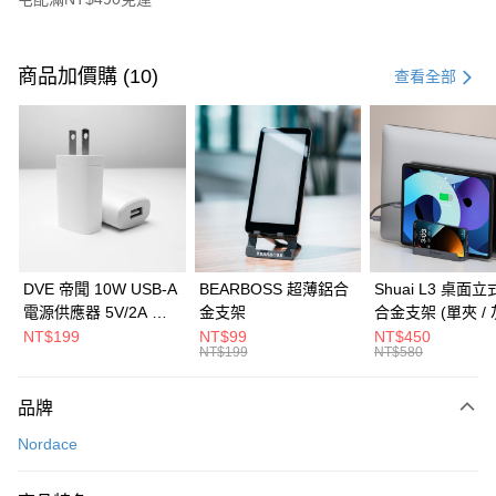
付款方式
信用卡一次付款
商品加價購 (10)
查看全部
信用卡分期付款
3 期 0 利率 每期
NT$1,000
21家銀行
6 期 0 利率 每期
NT$500
21家銀行
合作金庫商業銀行
第一商業銀行
華南商業銀行
彰化商業銀行
合作金庫商業銀行
第一商業銀行
LINE Pay
上海商業儲蓄銀行
台北富邦商業銀行
華南商業銀行
彰化商業銀行
國泰世華商業銀行
兆豐國際商業銀行
Apple Pay
上海商業儲蓄銀行
台北富邦商業銀行
臺灣中小企業銀行
台中商業銀行
國泰世華商業銀行
兆豐國際商業銀行
DVE 帝聞 10W USB-A
BEARBOSS 超薄鋁合
Shuai L3 桌面
匯豐（台灣）商業銀行
華泰商業銀行
街口支付
臺灣中小企業銀行
台中商業銀行
電源供應器 5V/2A 充
金支架
合金支架 (單夾 / 
聯邦商業銀行
遠東國際商業銀行
匯豐（台灣）商業銀行
華泰商業銀行
電頭 (適用閱讀器、小
NT$199
NT$99
NT$450
悠遊付
元大商業銀行
永豐商業銀行
NT$199
NT$580
聯邦商業銀行
遠東國際商業銀行
電流設備)
玉山商業銀行
星展（台灣）商業銀行
元大商業銀行
永豐商業銀行
Google Pay
台新國際商業銀行
中國信託商業銀行
玉山商業銀行
星展（台灣）商業銀行
品牌
台灣樂天信用卡公司
台新國際商業銀行
中國信託商業銀行
全盈+PAY
Nordace
台灣樂天信用卡公司
大哥付你分期