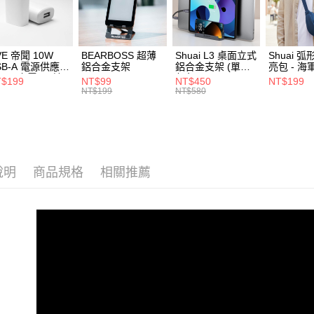
【注意事
離島郵局
1.本服務
用戶於交
每筆NT$1
款買賣價
VE 帝聞 10W
BEARBOSS 超薄
Shuai L3 桌面立式
Shuai 
2.基於同
付款後門
SB-A 電源供應器
鋁合金支架
鋁合金支架 (單夾 /
亮包 - 海
資料（包
/2A 充電頭 (適
灰色)
免運費
$199
NT$99
NT$450
NT$199
用，由本
閱讀器、小電流
NT$199
NT$580
3.完整用
備)
貨到付款
每筆NT$8
說明
商品規格
相關推薦