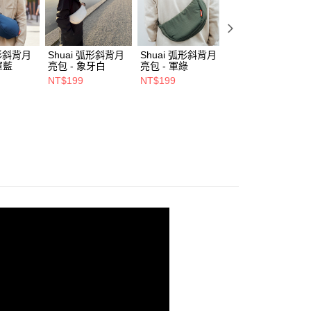
項】
係由「台灣大哥大股份有限公司」（以下簡稱本公司）所提供，讓
易時，得透過本服務購買商品或服務，並由商店將買賣／分期付
00，滿NT$1,500(含以上)免運費
金債權讓與本公司後，依約使用本公司帳單繳交帳款。
弧形斜背月
Shuai 弧形斜背月
Shuai 弧形斜背月
Shuai L4 桌面立
意付款使用「大哥付你分期」之契約關係目的，商店將以您的個人
市自取
軍藍
亮包 - 象牙白
亮包 - 軍綠
鋁合金支架 - 雙夾
含姓名、電話或地址）提供予台灣大哥大進項蒐集、處理及利
- 灰色
NT$199
NT$199
NT$550
公司與您本人進行分期帳單所需資料之確認、核對及更正。
NT$680
戶服務條款，請詳閱以下連結：
https://oppay.tw/userRule
0，滿NT$1,000(含以上)免運費