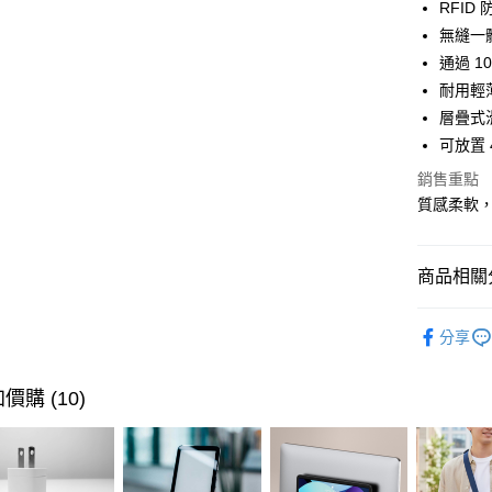
臺灣中
RFI
聯邦商
匯豐（
無縫一
悠遊付
元大商
聯邦商
通過 1
玉山商
元大商
Google Pa
台新國
耐用輕
玉山商
台灣樂
層疊式
台新國
全盈+PAY
台灣樂
可放置 
大哥付你
銷售重點
相關說明
質感柔軟
【大哥付
ATM付款
1.本服務
2.付款方
貨到付款
流程，驗
商品相關分
完成交易
3.實際核
🔎 品牌快
4.訂單成
運送方式
分享
消。如遇
行李箱包
無法說明
7-11取貨
【繳款方
⭐ 精選活
價購 (10)
每筆NT$1
1.分期款
醒簡訊。
2.透過簡
宅配物流
帳／街口支
每筆NT$8