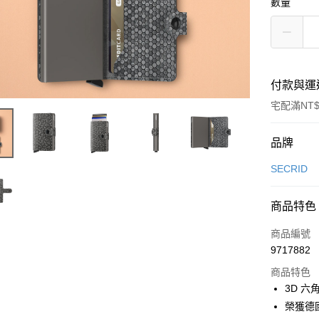
數量
付款與運
宅配滿NT$
付款方式
品牌
信用卡一
SECRID
信用卡分
商品特色
3 期 
商品編號
6 期 
合作金
9717882
華南商
合作金
LINE Pay
上海商
商品特色
華南商
國泰世
3D 
Apple Pay
上海商
臺灣中
榮獲德國紅
國泰世
匯豐（
街口支付