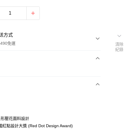
送方式
490免運
清除
紀錄
次付款
期付款
0 利率 每期
NT$996
21家銀行
0 利率 每期
NT$498
21家銀行
庫商業銀行
第一商業銀行
業銀行
彰化商業銀行
庫商業銀行
第一商業銀行
業儲蓄銀行
台北富邦商業銀行
業銀行
彰化商業銀行
華商業銀行
兆豐國際商業銀行
六角形壓花面料設計
業儲蓄銀行
台北富邦商業銀行
小企業銀行
台中商業銀行
點設計大獎 (Red Dot Design Award)
華商業銀行
兆豐國際商業銀行
台灣）商業銀行
華泰商業銀行