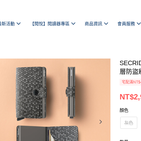
最新活動
【閱悅】閱讀器專區
商品資訊
會員服務
SECRI
層防盜
宅配滿NT$
NT$2,
顏色
灰色