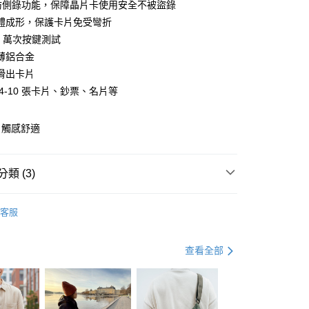
小企業銀行
台中商業銀行
D 防側錄功能，保障晶片卡使用安全不被盜錄
業銀行
遠東國際商業銀行
台灣）商業銀行
華泰商業銀行
體成形，保護卡片免受彎折
業銀行
永豐商業銀行
業銀行
遠東國際商業銀行
0 萬次按鍵測試
業銀行
星展（台灣）商業銀行
業銀行
永豐商業銀行
y
際商業銀行
中國信託商業銀行
薄鋁合金
業銀行
星展（台灣）商業銀行
天信用卡公司
滑出卡片
際商業銀行
中國信託商業銀行
天信用卡公司
4-10 張卡片、鈔票、名片等
分期
，觸感舒適
你分期使用說明】
由台灣大哥大提供，台灣大哥大用戶可立即使用無須另外申請。
式選擇「大哥付你分期」，訂單成立後會自動跳轉到大哥付的交易
證手機門號後，選擇欲分期的期數、繳款截止日，確認付款後即
類 (3)
。
准額度、可分期數及費用金額請依後續交易確認頁面所載為準。
搜
SECRID
立30分鐘內，如未前往確認交易或遇審核未通過，訂單將自動取
客服
「轉專審核」未通過狀況，表示未達大哥付你分期系統評分，恕
與旅遊配件
皮夾 / 收納包 / 內袋
皮夾 / 卡夾 / 錢包
評估內容。
(快速到店)
式說明】
動
💡 背包提袋｜回饋 2%
查看全部
00，滿NT$1,000(含以上)免運費
項不併入電信帳單，「大哥付你分期」於每月結算日後寄送繳費提
訊連結打開帳單後，可選擇「超商條碼／台灣大直營門市／銀行轉
付／iPASS MONEY」等通路繳費。
0，滿NT$490(含以上)免運費