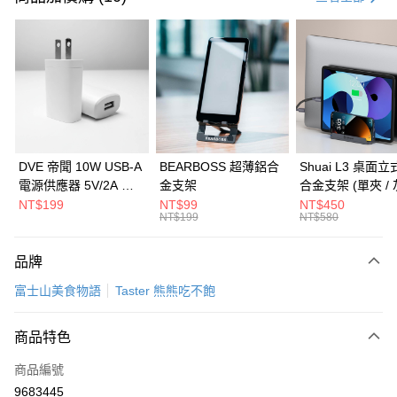
信用卡分期付款
3 期 0 利率 每期
NT$63
21家銀行
6 期 0 利率 每期
NT$31
21家銀行
合作金庫商業銀行
第一商業銀行
華南商業銀行
彰化商業銀行
合作金庫商業銀行
第一商業銀行
LINE Pay
上海商業儲蓄銀行
台北富邦商業銀行
華南商業銀行
彰化商業銀行
國泰世華商業銀行
兆豐國際商業銀行
Apple Pay
上海商業儲蓄銀行
台北富邦商業銀行
臺灣中小企業銀行
台中商業銀行
國泰世華商業銀行
兆豐國際商業銀行
DVE 帝聞 10W USB-A
BEARBOSS 超薄鋁合
Shuai L3 桌面
匯豐（台灣）商業銀行
華泰商業銀行
街口支付
臺灣中小企業銀行
台中商業銀行
電源供應器 5V/2A 充
金支架
合金支架 (單夾 / 
聯邦商業銀行
遠東國際商業銀行
匯豐（台灣）商業銀行
華泰商業銀行
電頭 (適用閱讀器、小
NT$199
NT$99
NT$450
悠遊付
元大商業銀行
永豐商業銀行
NT$199
NT$580
聯邦商業銀行
遠東國際商業銀行
電流設備)
玉山商業銀行
星展（台灣）商業銀行
元大商業銀行
永豐商業銀行
Google Pay
台新國際商業銀行
中國信託商業銀行
玉山商業銀行
星展（台灣）商業銀行
品牌
台灣樂天信用卡公司
台新國際商業銀行
中國信託商業銀行
全盈+PAY
富士山美食物語
Taster 熊熊吃不飽
台灣樂天信用卡公司
大哥付你分期
相關說明
商品特色
【大哥付你分期使用說明】
ATM付款
商品編號
1.本服務由台灣大哥大提供，台灣大哥大用戶可立即使用無須另外申請。
2.付款方式選擇「大哥付你分期」，訂單成立後會自動跳轉到大哥付的交易
9683445