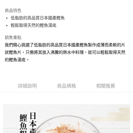
貨到付款
流程，驗證手機門號後，選擇欲分期的期數、繳款截止日，確認付款後即完
成交易。
商品特色
3.實際核准額度、可分期數及費用金額請依後續交易確認頁面所載為準。
運送方式
4.訂單成立30分鐘內，如未前往確認交易或遇審核未通過，訂單將自動取
低脂肪的高品質日本國產鰹魚
消。如遇「轉專審核」未通過狀況，表示未達大哥付你分期系統評分，恕無
7-11取貨(快速到店)
輕鬆取得天然的鰹魚湯底
法說明評估內容。
每筆NT$100，滿NT$1,000(含以上)免運費
【繳款方式說明】
銷售重點
1.分期款項不併入電信帳單，「大哥付你分期」於每月結算日後寄送繳費提
宅配物流
醒簡訊。
我們精心挑選了低脂肪的高品質日本國產鰹魚製作成薄而柔軟的片
2.透過簡訊連結打開帳單後，可選擇「超商條碼／台灣大直營門市／銀行轉
每筆NT$80，滿NT$490(含以上)免運費
狀鰹魚片，只需將其放入沸騰的熱水中料理，就可以輕鬆取得天然
帳／街口支付／iPASS MONEY」等通路繳費。
的鰹魚湯底。
離島郵局
【注意事項】
每筆NT$100，滿NT$1,500(含以上)免運費
1.本服務係由「台灣大哥大股份有限公司」（以下簡稱本公司）所提供，讓
用戶於交易時，得透過本服務購買商品或服務，並由商店將買賣／分期付款
買賣價金債權讓與本公司後，依約使用本公司帳單繳交帳款。
付款後門市自取
詳細說明
商品規格
相關推薦
2.基於同意付款使用「大哥付你分期」之契約關係目的，商店將以您的個人
免運費
資料（包含姓名、電話或地址）提供予台灣大哥大進項蒐集、處理及利用，
由本公司與您本人進行分期帳單所需資料之確認、核對及更正。
貨到付款
3.完整用戶服務條款，請詳閱以下連結：
https://oppay.tw/userRule
每筆NT$80，滿NT$1,000(含以上)免運費