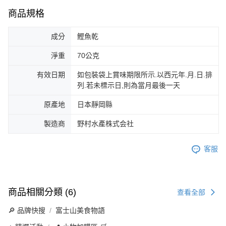
商品規格
成分
鰹魚乾
淨重
70公克
有效日期
如包裝袋上賞味期限所示.以西元年.月.日.排
列.若未標示日,則為當月最後一天
原產地
日本靜岡縣
製造商
野村水產株式会社
客服
商品相關分類 (6)
查看全部
🔎 品牌快搜
富士山美食物語