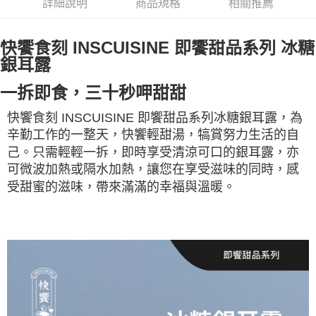
詳細說明
商品規格
相關推薦
貨到付款
3.完整用戶服務條款，請詳閱以下連結：
https://oppay.tw/userRule
每筆NT$80，滿NT$1,000(含以上)免運費
快饗食刻 INSCUISINE 即饗甜品系列 冰糖
銀耳露
一拆即食，三十秒呷甜甜
快饗食刻 INSCUISINE 即饗甜品系列冰糖銀耳露，為
辛勤工作的一整天，快饗輕甜湯，犒賞努力生活的自
己。只需輕輕一拆，即時享受清涼可口的銀耳露，亦
可微波加熱或隔水加熱，讓您在享受滋味的同時，感
受甜蜜的滋味，帶來滿滿的幸福與溫暖。