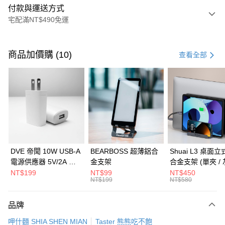
付款與運送方式
宅配滿NT$490免運
付款方式
信用卡一次付款
商品加價購 (10)
查看全部
信用卡分期付款
3 期 0 利率 每期
NT$55
21家銀行
6 期 0 利率 每期
NT$27
21家銀行
合作金庫商業銀行
第一商業銀行
華南商業銀行
彰化商業銀行
合作金庫商業銀行
第一商業銀行
LINE Pay
上海商業儲蓄銀行
台北富邦商業銀行
華南商業銀行
彰化商業銀行
國泰世華商業銀行
兆豐國際商業銀行
Apple Pay
上海商業儲蓄銀行
台北富邦商業銀行
臺灣中小企業銀行
台中商業銀行
國泰世華商業銀行
兆豐國際商業銀行
DVE 帝聞 10W USB-A
BEARBOSS 超薄鋁合
Shuai L3 桌面
匯豐（台灣）商業銀行
華泰商業銀行
街口支付
臺灣中小企業銀行
台中商業銀行
電源供應器 5V/2A 充
金支架
合金支架 (單夾 / 
聯邦商業銀行
遠東國際商業銀行
匯豐（台灣）商業銀行
華泰商業銀行
電頭 (適用閱讀器、小
NT$199
NT$99
NT$450
悠遊付
元大商業銀行
永豐商業銀行
NT$199
NT$580
聯邦商業銀行
遠東國際商業銀行
電流設備)
玉山商業銀行
星展（台灣）商業銀行
元大商業銀行
永豐商業銀行
Google Pay
台新國際商業銀行
中國信託商業銀行
玉山商業銀行
星展（台灣）商業銀行
品牌
台灣樂天信用卡公司
台新國際商業銀行
中國信託商業銀行
全盈+PAY
呷什麵 SHIA SHEN MIAN
Taster 熊熊吃不飽
台灣樂天信用卡公司