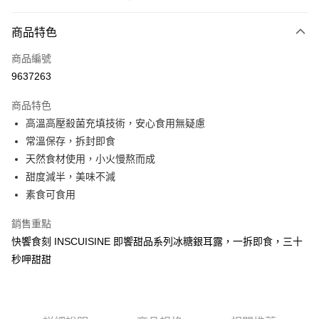
大哥付你分期
相關說明
商品特色
【大哥付你分期使用說明】
ATM付款
商品編號
1.本服務由台灣大哥大提供，台灣大哥大用戶可立即使用無須另外申請。
2.付款方式選擇「大哥付你分期」，訂單成立後會自動跳轉到大哥付的交易
9637263
貨到付款
流程，驗證手機門號後，選擇欲分期的期數、繳款截止日，確認付款後即完
成交易。
商品特色
3.實際核准額度、可分期數及費用金額請依後續交易確認頁面所載為準。
運送方式
4.訂單成立30分鐘內，如未前往確認交易或遇審核未通過，訂單將自動取
高溫高壓殺菌充填技術，安心食用無疑慮
消。如遇「轉專審核」未通過狀況，表示未達大哥付你分期系統評分，恕無
7-11取貨(快速到店)
常溫保存，拆封即食
法說明評估內容。
天然食材使用，小火慢熬而成
每筆NT$100，滿NT$1,000(含以上)免運費
【繳款方式說明】
1.分期款項不併入電信帳單，「大哥付你分期」於每月結算日後寄送繳費提
甜度減半，美味不減
宅配物流
醒簡訊。
素食可食用
2.透過簡訊連結打開帳單後，可選擇「超商條碼／台灣大直營門市／銀行轉
每筆NT$80，滿NT$490(含以上)免運費
帳／街口支付／iPASS MONEY」等通路繳費。
銷售重點
離島郵局
【注意事項】
快饗食刻 INSCUISINE 即饗甜品系列冰糖銀耳露，一拆即食，三十
每筆NT$100，滿NT$1,500(含以上)免運費
1.本服務係由「台灣大哥大股份有限公司」（以下簡稱本公司）所提供，讓
秒呷甜甜
用戶於交易時，得透過本服務購買商品或服務，並由商店將買賣／分期付款
買賣價金債權讓與本公司後，依約使用本公司帳單繳交帳款。
付款後門市自取
2.基於同意付款使用「大哥付你分期」之契約關係目的，商店將以您的個人
免運費
資料（包含姓名、電話或地址）提供予台灣大哥大進項蒐集、處理及利用，
由本公司與您本人進行分期帳單所需資料之確認、核對及更正。