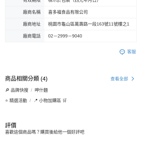
廠商名稱
喜多福食品有限公司
廠商地址
桃園市龜山區萬壽路一段163號11號樓之1
廠商電話
02－2999－9040
客服
商品相關分類 (4)
查看全部
🔎 品牌快搜
呷什麵
⭐ 精選活動
📍 小物加購區 🛒
評價
喜歡這個商品嗎？購買後給他一個好評吧