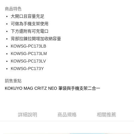
成交易。
商品特色
3.實際核准額度、可分期數及費用金額請依後續交易確認頁面所載為準。
運送方式
4.訂單成立30分鐘內，如未前往確認交易或遇審核未通過，訂單將自動取
大開口且容量充足
消。如遇「轉專審核」未通過狀況，表示未達大哥付你分期系統評分，恕無
7-11取貨(快速到店)
可做為手機支架使用
法說明評估內容。
下方還附有可充電口
每筆NT$100，滿NT$1,000(含以上)免運費
【繳款方式說明】
1.分期款項不併入電信帳單，「大哥付你分期」於每月結算日後寄送繳費提
背部拉鍊拉開增加收納容量
宅配物流
醒簡訊。
KOWSG-PC173LB
2.透過簡訊連結打開帳單後，可選擇「超商條碼／台灣大直營門市／銀行轉
每筆NT$80，滿NT$490(含以上)免運費
KOWSG-PC173LM
帳／街口支付／iPASS MONEY」等通路繳費。
KOWSG-PC173LV
離島郵局
【注意事項】
KOWSG-PC173Y
每筆NT$100，滿NT$1,500(含以上)免運費
1.本服務係由「台灣大哥大股份有限公司」（以下簡稱本公司）所提供，讓
用戶於交易時，得透過本服務購買商品或服務，並由商店將買賣／分期付款
買賣價金債權讓與本公司後，依約使用本公司帳單繳交帳款。
銷售重點
付款後門市自取
2.基於同意付款使用「大哥付你分期」之契約關係目的，商店將以您的個人
KOKUYO MAG CRITZ NEO 筆袋與手機支架二合一
免運費
資料（包含姓名、電話或地址）提供予台灣大哥大進項蒐集、處理及利用，
由本公司與您本人進行分期帳單所需資料之確認、核對及更正。
貨到付款
3.完整用戶服務條款，請詳閱以下連結：
https://oppay.tw/userRule
每筆NT$80，滿NT$1,000(含以上)免運費
詳細說明
商品規格
相關推薦