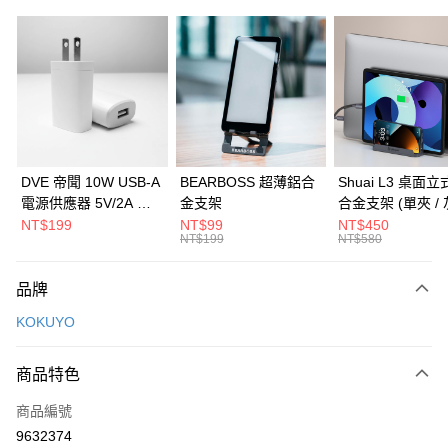
信用卡分期付款
3 期 0 利率 每期
NT$126
21家銀行
6 期 0 利率 每期
NT$63
21家銀行
合作金庫商業銀行
第一商業銀行
華南商業銀行
彰化商業銀行
合作金庫商業銀行
第一商業銀行
LINE Pay
上海商業儲蓄銀行
台北富邦商業銀行
華南商業銀行
彰化商業銀行
國泰世華商業銀行
兆豐國際商業銀行
Apple Pay
上海商業儲蓄銀行
台北富邦商業銀行
臺灣中小企業銀行
台中商業銀行
國泰世華商業銀行
兆豐國際商業銀行
DVE 帝聞 10W USB-A
BEARBOSS 超薄鋁合
Shuai L3 桌面
匯豐（台灣）商業銀行
華泰商業銀行
街口支付
臺灣中小企業銀行
台中商業銀行
電源供應器 5V/2A 充
金支架
合金支架 (單夾 / 
聯邦商業銀行
遠東國際商業銀行
匯豐（台灣）商業銀行
華泰商業銀行
電頭 (適用閱讀器、小
NT$199
NT$99
NT$450
悠遊付
元大商業銀行
永豐商業銀行
NT$199
NT$580
聯邦商業銀行
遠東國際商業銀行
電流設備)
玉山商業銀行
星展（台灣）商業銀行
元大商業銀行
永豐商業銀行
Google Pay
台新國際商業銀行
中國信託商業銀行
玉山商業銀行
星展（台灣）商業銀行
品牌
台灣樂天信用卡公司
台新國際商業銀行
中國信託商業銀行
全盈+PAY
KOKUYO
台灣樂天信用卡公司
大哥付你分期
相關說明
商品特色
【大哥付你分期使用說明】
ATM付款
商品編號
1.本服務由台灣大哥大提供，台灣大哥大用戶可立即使用無須另外申請。
2.付款方式選擇「大哥付你分期」，訂單成立後會自動跳轉到大哥付的交易
9632374
貨到付款
流程，驗證手機門號後，選擇欲分期的期數、繳款截止日，確認付款後即完