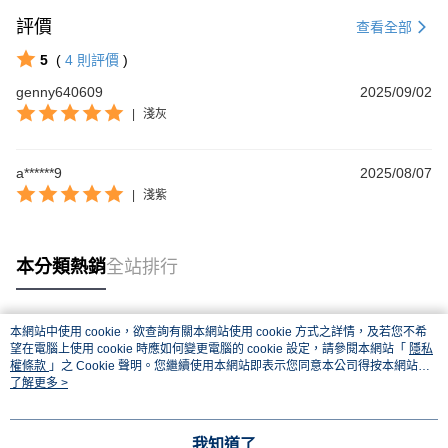
評價
查看全部
5
(
4
則評價
)
genny640609
2025/09/02
|
淺灰
a******9
2025/08/07
|
淺紫
本分類熱銷
全站排行
本網站中使用 cookie，欲查詢有關本網站使用 cookie 方式之詳情，及若您不希
熱門標籤
望在電腦上使用 cookie 時應如何變更電腦的 cookie 設定，請參閱本網站「
隱私
權條款
」之 Cookie 聲明。您繼續使用本網站即表示您同意本公司得按本網站使
用條款之 Cookie 聲明使用 cookie。
了解更多 >
我知道了