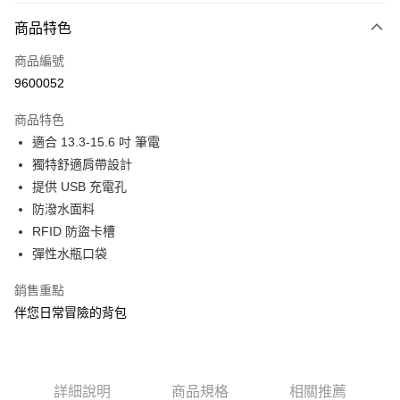
大哥付你分期
相關說明
商品特色
【大哥付你分期使用說明】
ATM付款
商品編號
1.本服務由台灣大哥大提供，台灣大哥大用戶可立即使用無須另外申請。
2.付款方式選擇「大哥付你分期」，訂單成立後會自動跳轉到大哥付的交易
9600052
貨到付款
流程，驗證手機門號後，選擇欲分期的期數、繳款截止日，確認付款後即完
成交易。
商品特色
3.實際核准額度、可分期數及費用金額請依後續交易確認頁面所載為準。
運送方式
4.訂單成立30分鐘內，如未前往確認交易或遇審核未通過，訂單將自動取
適合 13.3-15.6 吋 筆電
消。如遇「轉專審核」未通過狀況，表示未達大哥付你分期系統評分，恕無
宅配物流
獨特舒適肩帶設計
法說明評估內容。
提供 USB 充電孔
每筆NT$80，滿NT$490(含以上)免運費
【繳款方式說明】
1.分期款項不併入電信帳單，「大哥付你分期」於每月結算日後寄送繳費提
防潑水面料
離島郵局
醒簡訊。
RFID 防盜卡槽
2.透過簡訊連結打開帳單後，可選擇「超商條碼／台灣大直營門市／銀行轉
每筆NT$100，滿NT$1,500(含以上)免運費
彈性水瓶口袋
帳／街口支付／iPASS MONEY」等通路繳費。
付款後門市自取
【注意事項】
銷售重點
免運費
1.本服務係由「台灣大哥大股份有限公司」（以下簡稱本公司）所提供，讓
伴您日常冒險的背包
用戶於交易時，得透過本服務購買商品或服務，並由商店將買賣／分期付款
買賣價金債權讓與本公司後，依約使用本公司帳單繳交帳款。
貨到付款
2.基於同意付款使用「大哥付你分期」之契約關係目的，商店將以您的個人
每筆NT$80，滿NT$1,000(含以上)免運費
資料（包含姓名、電話或地址）提供予台灣大哥大進項蒐集、處理及利用，
由本公司與您本人進行分期帳單所需資料之確認、核對及更正。
詳細說明
商品規格
相關推薦
3.完整用戶服務條款，請詳閱以下連結：
https://oppay.tw/userRule