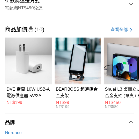
付款與運送方式
宅配滿NT$490免運
付款方式
信用卡一次付款
商品加價購 (10)
查看全部
信用卡分期付款
3 期 0 利率 每期
NT$799
21家銀行
6 期 0 利率 每期
NT$399
21家銀行
合作金庫商業銀行
第一商業銀行
華南商業銀行
彰化商業銀行
合作金庫商業銀行
第一商業銀行
LINE Pay
上海商業儲蓄銀行
台北富邦商業銀行
華南商業銀行
彰化商業銀行
國泰世華商業銀行
兆豐國際商業銀行
Apple Pay
上海商業儲蓄銀行
台北富邦商業銀行
臺灣中小企業銀行
台中商業銀行
國泰世華商業銀行
兆豐國際商業銀行
DVE 帝聞 10W USB-A
BEARBOSS 超薄鋁合
Shuai L3 桌面
匯豐（台灣）商業銀行
華泰商業銀行
街口支付
臺灣中小企業銀行
台中商業銀行
電源供應器 5V/2A 充
金支架
合金支架 (單夾 / 
聯邦商業銀行
遠東國際商業銀行
匯豐（台灣）商業銀行
華泰商業銀行
電頭 (適用閱讀器、小
NT$199
NT$99
NT$450
悠遊付
元大商業銀行
永豐商業銀行
NT$199
NT$580
聯邦商業銀行
遠東國際商業銀行
電流設備)
玉山商業銀行
星展（台灣）商業銀行
元大商業銀行
永豐商業銀行
Google Pay
台新國際商業銀行
中國信託商業銀行
玉山商業銀行
星展（台灣）商業銀行
品牌
台灣樂天信用卡公司
台新國際商業銀行
中國信託商業銀行
全盈+PAY
Nordace
台灣樂天信用卡公司