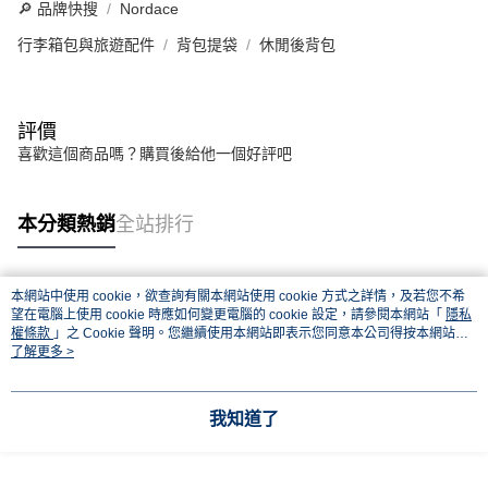
🔎 品牌快搜
Nordace
行李箱包與旅遊配件
背包提袋
休閒後背包
評價
喜歡這個商品嗎？購買後給他一個好評吧
本分類熱銷
全站排行
本網站中使用 cookie，欲查詢有關本網站使用 cookie 方式之詳情，及若您不希
熱門標籤
望在電腦上使用 cookie 時應如何變更電腦的 cookie 設定，請參閱本網站「
隱私
權條款
」之 Cookie 聲明。您繼續使用本網站即表示您同意本公司得按本網站使
用條款之 Cookie 聲明使用 cookie。
了解更多 >
我知道了