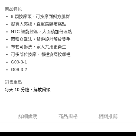
成交易。
商品特色
3.實際核准額度、可分期數及費用金額請依後續交易確認頁面所載為準。
運送方式
4.訂單成立30分鐘內，如未前往確認交易或遇審核未通過，訂單將自動取
8 顆按摩頭，可按摩到斜方肌群
消。如遇「轉專審核」未通過狀況，表示未達大哥付你分期系統評分，恕無
7-11取貨(快速到店)
擬真人夾揉，直擊肩頸痠痛點
法說明評估內容。
NTC 智能控溫，大面積加倍溫熱
每筆NT$100，滿NT$1,000(含以上)免運費
【繳款方式說明】
1.分期款項不併入電信帳單，「大哥付你分期」於每月結算日後寄送繳費提
兩種穿戴法，背帶設計解放雙手
宅配物流
醒簡訊。
布套可拆洗，家人共用更衛生
2.透過簡訊連結打開帳單後，可選擇「超商條碼／台灣大直營門市／銀行轉
每筆NT$80，滿NT$490(含以上)免運費
可多部位按摩，哪裡痠痛按哪裡
帳／街口支付／iPASS MONEY」等通路繳費。
G09-3-1
離島郵局
【注意事項】
G09-3-2
每筆NT$100，滿NT$1,500(含以上)免運費
1.本服務係由「台灣大哥大股份有限公司」（以下簡稱本公司）所提供，讓
用戶於交易時，得透過本服務購買商品或服務，並由商店將買賣／分期付款
買賣價金債權讓與本公司後，依約使用本公司帳單繳交帳款。
銷售重點
付款後門市自取
2.基於同意付款使用「大哥付你分期」之契約關係目的，商店將以您的個人
每天 10 分鐘，解放肩頸
免運費
資料（包含姓名、電話或地址）提供予台灣大哥大進項蒐集、處理及利用，
由本公司與您本人進行分期帳單所需資料之確認、核對及更正。
貨到付款
3.完整用戶服務條款，請詳閱以下連結：
https://oppay.tw/userRule
每筆NT$80，滿NT$1,000(含以上)免運費
詳細說明
商品規格
相關推薦