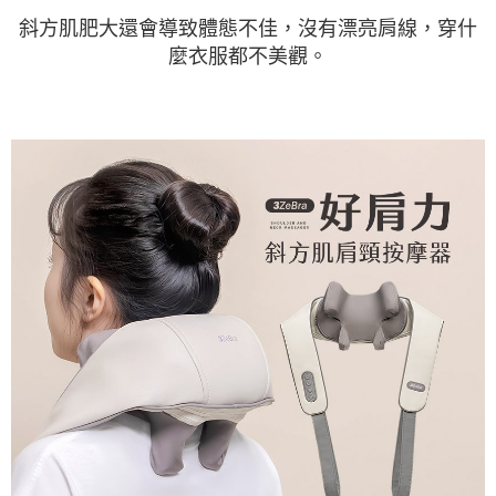
斜方肌肥大還會導致體態不佳，沒有漂亮肩線，穿什
麼衣服都不美觀。