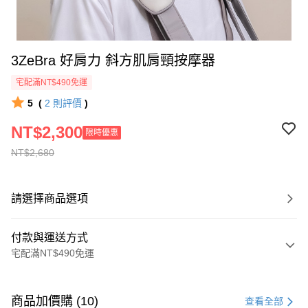
3ZeBra 好肩力 斜方肌肩頸按摩器
宅配滿NT$490免運
5
(
2
則評價
)
NT$2,300
限時優惠
NT$2,680
請選擇商品選項
付款與運送方式
宅配滿NT$490免運
付款方式
信用卡一次付款
商品加價購 (10)
查看全部