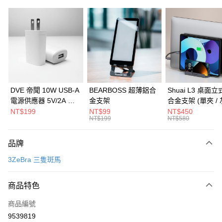
信用卡分期付款
3 期 0 利率 每期
NT$893
21家銀行
6 期 0 利率 每期
NT$446
21家銀行
合作金庫商業銀行
第一商業銀行
華南商業銀行
彰化商業銀行
合作金庫商業銀行
第一商業銀行
LINE Pay
上海商業儲蓄銀行
台北富邦商業銀行
華南商業銀行
彰化商業銀行
國泰世華商業銀行
兆豐國際商業銀行
Apple Pay
上海商業儲蓄銀行
台北富邦商業銀行
臺灣中小企業銀行
台中商業銀行
國泰世華商業銀行
兆豐國際商業銀行
DVE 帝聞 10W USB-A
BEARBOSS 超薄鋁合
Shuai L3 桌面
匯豐（台灣）商業銀行
華泰商業銀行
街口支付
臺灣中小企業銀行
台中商業銀行
電源供應器 5V/2A 充
金支架
合金支架 (單夾 / 
聯邦商業銀行
遠東國際商業銀行
匯豐（台灣）商業銀行
華泰商業銀行
電頭 (適用閱讀器、小
NT$199
NT$99
NT$450
悠遊付
元大商業銀行
永豐商業銀行
NT$199
NT$580
聯邦商業銀行
遠東國際商業銀行
電流設備)
玉山商業銀行
星展（台灣）商業銀行
元大商業銀行
永豐商業銀行
Google Pay
台新國際商業銀行
中國信託商業銀行
玉山商業銀行
星展（台灣）商業銀行
品牌
台灣樂天信用卡公司
台新國際商業銀行
中國信託商業銀行
全盈+PAY
3ZeBra 三隻斑馬
台灣樂天信用卡公司
大哥付你分期
相關說明
商品特色
【大哥付你分期使用說明】
ATM付款
商品編號
1.本服務由台灣大哥大提供，台灣大哥大用戶可立即使用無須另外申請。
2.付款方式選擇「大哥付你分期」，訂單成立後會自動跳轉到大哥付的交易
9539819
貨到付款
流程，驗證手機門號後，選擇欲分期的期數、繳款截止日，確認付款後即完