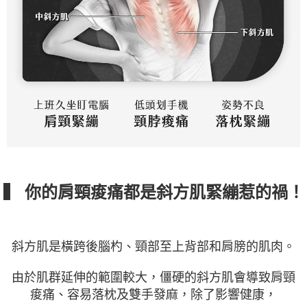
▍ 你的肩頸痠痛都是斜方肌緊繃惹的禍！
斜方肌是橫跨後腦杓、頸部至上背部和肩膀的肌肉。
由於肌群延伸的範圍較大，僵硬的斜方肌會導致肩頸
痠痛、容易落枕及雙手發麻，除了影響健康，