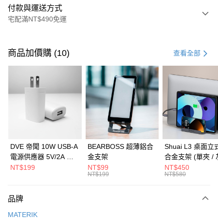
付款與運送方式
宅配滿NT$490免運
付款方式
信用卡一次付款
商品加價購 (10)
查看全部
信用卡分期付款
3 期 0 利率 每期
NT$526
21家銀行
6 期 0 利率 每期
NT$263
21家銀行
合作金庫商業銀行
第一商業銀行
華南商業銀行
彰化商業銀行
合作金庫商業銀行
第一商業銀行
LINE Pay
上海商業儲蓄銀行
台北富邦商業銀行
華南商業銀行
彰化商業銀行
國泰世華商業銀行
兆豐國際商業銀行
Apple Pay
上海商業儲蓄銀行
台北富邦商業銀行
臺灣中小企業銀行
台中商業銀行
國泰世華商業銀行
兆豐國際商業銀行
DVE 帝聞 10W USB-A
BEARBOSS 超薄鋁合
Shuai L3 桌面
匯豐（台灣）商業銀行
華泰商業銀行
街口支付
臺灣中小企業銀行
台中商業銀行
電源供應器 5V/2A 充
金支架
合金支架 (單夾 / 
聯邦商業銀行
遠東國際商業銀行
匯豐（台灣）商業銀行
華泰商業銀行
電頭 (適用閱讀器、小
NT$199
NT$99
NT$450
悠遊付
元大商業銀行
永豐商業銀行
NT$199
NT$580
聯邦商業銀行
遠東國際商業銀行
電流設備)
玉山商業銀行
星展（台灣）商業銀行
元大商業銀行
永豐商業銀行
Google Pay
台新國際商業銀行
中國信託商業銀行
玉山商業銀行
星展（台灣）商業銀行
品牌
台灣樂天信用卡公司
台新國際商業銀行
中國信託商業銀行
全盈+PAY
MATERIK
台灣樂天信用卡公司