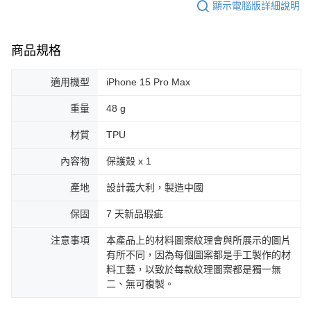
顯示電腦版詳細說明
商品規格
適用機型
iPhone 15 Pro Max
重量
48 g
材質
TPU
內容物
保護殼 x 1
產地
設計義大利，製造中國
保固
7 天新品瑕疵
注意事項
本產品上的材料圖案紋理會與所展示的圖片
有所不同，因為每個圖案都是手工製作的材
料工藝，以致於每款紋理圖案都是獨一無
二、無可複製。