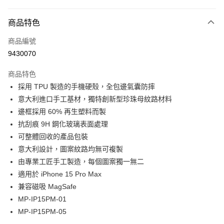
大哥付你分期
相關說明
商品特色
【大哥付你分期使用說明】
ATM付款
商品編號
1.本服務由台灣大哥大提供，台灣大哥大用戶可立即使用無須另外申請。
2.付款方式選擇「大哥付你分期」，訂單成立後會自動跳轉到大哥付的交易
9430070
貨到付款
流程，驗證手機門號後，選擇欲分期的期數、繳款截止日，確認付款後即完
成交易。
商品特色
3.實際核准額度、可分期數及費用金額請依後續交易確認頁面所載為準。
運送方式
4.訂單成立30分鐘內，如未前往確認交易或遇審核未通過，訂單將自動取
採用 TPU 製造的手機硬殼，全包邊氣囊防摔
消。如遇「轉專審核」未通過狀況，表示未達大哥付你分期系統評分，恕無
7-11取貨(快速到店)
意大利進口手工基材，獨特創新型珍珠母紋路材料
法說明評估內容。
邊框採用 60% 再生塑料而製
每筆NT$100，滿NT$1,000(含以上)免運費
【繳款方式說明】
1.分期款項不併入電信帳單，「大哥付你分期」於每月結算日後寄送繳費提
抗刮痕 9H 鋼化玻璃表面處理
宅配物流
醒簡訊。
可整體回收的產品包裝
2.透過簡訊連結打開帳單後，可選擇「超商條碼／台灣大直營門市／銀行轉
每筆NT$80，滿NT$490(含以上)免運費
意大利設計，圖案紋路均無可複製
帳／街口支付／iPASS MONEY」等通路繳費。
由專業工匠手工製造，每個圖案獨一無二
離島郵局
【注意事項】
適用於 iPhone 15 Pro Max
每筆NT$100，滿NT$1,500(含以上)免運費
1.本服務係由「台灣大哥大股份有限公司」（以下簡稱本公司）所提供，讓
用戶於交易時，得透過本服務購買商品或服務，並由商店將買賣／分期付款
兼容磁吸 MagSafe
買賣價金債權讓與本公司後，依約使用本公司帳單繳交帳款。
付款後門市自取
MP-IP15PM-01
2.基於同意付款使用「大哥付你分期」之契約關係目的，商店將以您的個人
免運費
MP-IP15PM-05
資料（包含姓名、電話或地址）提供予台灣大哥大進項蒐集、處理及利用，
由本公司與您本人進行分期帳單所需資料之確認、核對及更正。