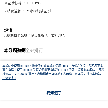
🔎 品牌快搜
KOKUYO
⭐ 精選活動
📍 小物加購區 🛒
評價
喜歡這個商品嗎？購買後給他一個好評吧
本分類熱銷
全站排行
本網站中使用 cookie，欲查詢有關本網站使用 cookie 方式之詳情，及若您不希
熱門標籤
望在電腦上使用 cookie 時應如何變更電腦的 cookie 設定，請參閱本網站「
隱私
權條款
」之 Cookie 聲明。您繼續使用本網站即表示您同意本公司得按本網站使
用條款之 Cookie 聲明使用 cookie。
了解更多 >
我知道了