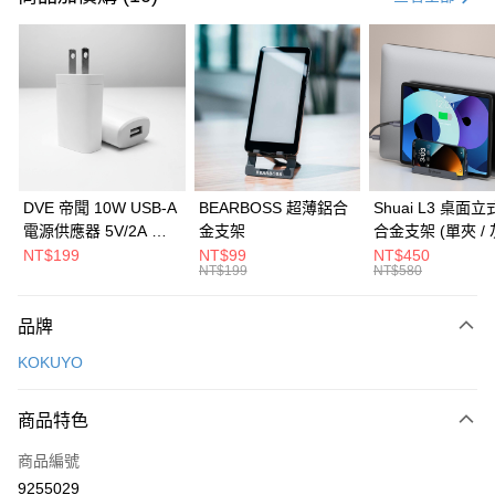
信用卡分期付款
3 期 0 利率 每期
NT$40
21家銀行
6 期 0 利率 每期
NT$20
21家銀行
合作金庫商業銀行
第一商業銀行
華南商業銀行
彰化商業銀行
合作金庫商業銀行
第一商業銀行
LINE Pay
上海商業儲蓄銀行
台北富邦商業銀行
華南商業銀行
彰化商業銀行
國泰世華商業銀行
兆豐國際商業銀行
Apple Pay
上海商業儲蓄銀行
台北富邦商業銀行
臺灣中小企業銀行
台中商業銀行
國泰世華商業銀行
兆豐國際商業銀行
DVE 帝聞 10W USB-A
BEARBOSS 超薄鋁合
Shuai L3 桌面
匯豐（台灣）商業銀行
華泰商業銀行
街口支付
臺灣中小企業銀行
台中商業銀行
電源供應器 5V/2A 充
金支架
合金支架 (單夾 / 
聯邦商業銀行
遠東國際商業銀行
匯豐（台灣）商業銀行
華泰商業銀行
電頭 (適用閱讀器、小
NT$199
NT$99
NT$450
悠遊付
元大商業銀行
永豐商業銀行
NT$199
NT$580
聯邦商業銀行
遠東國際商業銀行
電流設備)
玉山商業銀行
星展（台灣）商業銀行
元大商業銀行
永豐商業銀行
Google Pay
台新國際商業銀行
中國信託商業銀行
玉山商業銀行
星展（台灣）商業銀行
品牌
台灣樂天信用卡公司
台新國際商業銀行
中國信託商業銀行
全盈+PAY
KOKUYO
台灣樂天信用卡公司
大哥付你分期
相關說明
商品特色
【大哥付你分期使用說明】
ATM付款
商品編號
1.本服務由台灣大哥大提供，台灣大哥大用戶可立即使用無須另外申請。
2.付款方式選擇「大哥付你分期」，訂單成立後會自動跳轉到大哥付的交易
9255029