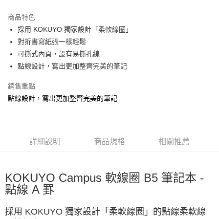
貨到付款
流程，驗證手機門號後，選擇欲分期的期數、繳款截止日，確認付款後即完
成交易。
商品特色
3.實際核准額度、可分期數及費用金額請依後續交易確認頁面所載為準。
運送方式
4.訂單成立30分鐘內，如未前往確認交易或遇審核未通過，訂單將自動取
採用 KOKUYO 獨家設計「柔軟線圈」
消。如遇「轉專審核」未通過狀況，表示未達大哥付你分期系統評分，恕無
7-11取貨(快速到店)
對折書寫紙張一樣輕鬆
法說明評估內容。
可撕式內頁，設有易撕孔線
每筆NT$100，滿NT$1,000(含以上)免運費
【繳款方式說明】
1.分期款項不併入電信帳單，「大哥付你分期」於每月結算日後寄送繳費提
點線設計，寫出更加整齊完美的筆記
宅配物流
醒簡訊。
2.透過簡訊連結打開帳單後，可選擇「超商條碼／台灣大直營門市／銀行轉
每筆NT$80，滿NT$490(含以上)免運費
銷售重點
帳／街口支付／iPASS MONEY」等通路繳費。
點線設計，寫出更加整齊完美的筆記
離島郵局
【注意事項】
每筆NT$100，滿NT$1,500(含以上)免運費
1.本服務係由「台灣大哥大股份有限公司」（以下簡稱本公司）所提供，讓
用戶於交易時，得透過本服務購買商品或服務，並由商店將買賣／分期付款
買賣價金債權讓與本公司後，依約使用本公司帳單繳交帳款。
付款後門市自取
詳細說明
商品規格
相關推薦
2.基於同意付款使用「大哥付你分期」之契約關係目的，商店將以您的個人
免運費
資料（包含姓名、電話或地址）提供予台灣大哥大進項蒐集、處理及利用，
由本公司與您本人進行分期帳單所需資料之確認、核對及更正。
貨到付款
3.完整用戶服務條款，請詳閱以下連結：
https://oppay.tw/userRule
KOKUYO Campus 軟線圈 B5 筆記本 -
每筆NT$80，滿NT$1,000(含以上)免運費
點線 A 罫
採用 KOKUYO 獨家設計「柔軟線圈」的點線柔軟線