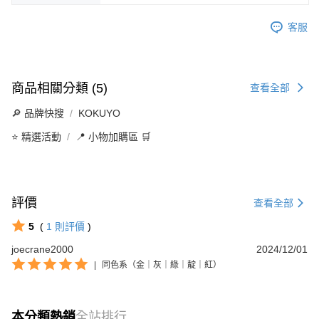
客服
商品相關分類 (5)
查看全部
🔎 品牌快搜
KOKUYO
⭐ 精選活動
📍 小物加購區 🛒
評價
查看全部
5
(
1
則評價
)
joecrane2000
2024/12/01
|
同色系（金｜灰｜綠｜靛｜紅）
本分類熱銷
全站排行