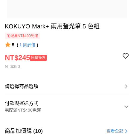
KOKUYO Mark+ 兩用螢光筆 5 色組
宅配滿NT$490免運
5
(
1
則評價
)
NT$245
限量特惠
NT$350
請選擇商品選項
付款與運送方式
宅配滿NT$490免運
付款方式
信用卡一次付款
商品加價購 (10)
查看全部