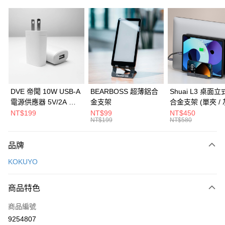
信用卡分期付款
3 期 0 利率 每期
NT$116
21家銀行
6 期 0 利率 每期
NT$58
21家銀行
合作金庫商業銀行
第一商業銀行
華南商業銀行
彰化商業銀行
合作金庫商業銀行
第一商業銀行
LINE Pay
上海商業儲蓄銀行
台北富邦商業銀行
華南商業銀行
彰化商業銀行
國泰世華商業銀行
兆豐國際商業銀行
Apple Pay
上海商業儲蓄銀行
台北富邦商業銀行
臺灣中小企業銀行
台中商業銀行
國泰世華商業銀行
兆豐國際商業銀行
DVE 帝聞 10W USB-A
BEARBOSS 超薄鋁合
Shuai L3 桌面
匯豐（台灣）商業銀行
華泰商業銀行
街口支付
臺灣中小企業銀行
台中商業銀行
電源供應器 5V/2A 充
金支架
合金支架 (單夾 / 
聯邦商業銀行
遠東國際商業銀行
匯豐（台灣）商業銀行
華泰商業銀行
電頭 (適用閱讀器、小
NT$199
NT$99
NT$450
悠遊付
元大商業銀行
永豐商業銀行
NT$199
NT$580
聯邦商業銀行
遠東國際商業銀行
電流設備)
玉山商業銀行
星展（台灣）商業銀行
元大商業銀行
永豐商業銀行
Google Pay
台新國際商業銀行
中國信託商業銀行
玉山商業銀行
星展（台灣）商業銀行
品牌
台灣樂天信用卡公司
台新國際商業銀行
中國信託商業銀行
全盈+PAY
KOKUYO
台灣樂天信用卡公司
大哥付你分期
相關說明
商品特色
【大哥付你分期使用說明】
ATM付款
商品編號
1.本服務由台灣大哥大提供，台灣大哥大用戶可立即使用無須另外申請。
2.付款方式選擇「大哥付你分期」，訂單成立後會自動跳轉到大哥付的交易
9254807
貨到付款
流程，驗證手機門號後，選擇欲分期的期數、繳款截止日，確認付款後即完