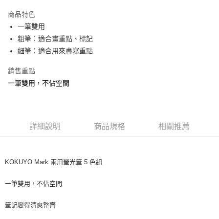
成交易。
商品特色
3.實際核准額度、可分期數及費用金額請依後續交易確認頁面所載為準。
運送方式
4.訂單成立30分鐘內，如未前往確認交易或遇審核未通過，訂單將自動取
一筆雙用
消。如遇「轉專審核」未通過狀況，表示未達大哥付你分期系統評分，恕無
7-11取貨(快速到店)
粗筆：適合畫重點、標記
法說明評估內容。
細筆：適合用來書寫重點
每筆NT$100，滿NT$1,000(含以上)免運費
【繳款方式說明】
1.分期款項不併入電信帳單，「大哥付你分期」於每月結算日後寄送繳費提
宅配物流
醒簡訊。
銷售重點
2.透過簡訊連結打開帳單後，可選擇「超商條碼／台灣大直營門市／銀行轉
每筆NT$80，滿NT$490(含以上)免運費
一筆雙用，不佔空間
帳／街口支付／iPASS MONEY」等通路繳費。
離島郵局
【注意事項】
每筆NT$100，滿NT$1,500(含以上)免運費
1.本服務係由「台灣大哥大股份有限公司」（以下簡稱本公司）所提供，讓
用戶於交易時，得透過本服務購買商品或服務，並由商店將買賣／分期付款
詳細說明
商品規格
相關推薦
買賣價金債權讓與本公司後，依約使用本公司帳單繳交帳款。
付款後門市自取
2.基於同意付款使用「大哥付你分期」之契約關係目的，商店將以您的個人
免運費
資料（包含姓名、電話或地址）提供予台灣大哥大進項蒐集、處理及利用，
由本公司與您本人進行分期帳單所需資料之確認、核對及更正。
KOKUYO Mark 兩用螢光筆 5 色組
貨到付款
3.完整用戶服務條款，請詳閱以下連結：
https://oppay.tw/userRule
每筆NT$80，滿NT$1,000(含以上)免運費
一筆雙用，不佔空間
筆記變得清爽整齊