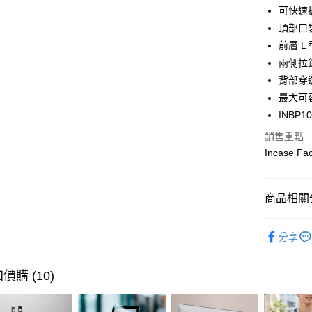
臺灣中
可快速
國泰世
匯豐（
街口支付
臺灣中
頂部口
聯邦商
匯豐（
前層 L
悠遊付
元大商
聯邦商
兩側拉
玉山商
元大商
Google Pa
台新國
背部穿
玉山商
台灣樂
最大可容
台新國
全盈+PAY
台灣樂
INBP1
大哥付你
銷售重點
相關說明
Incase
【大哥付
ATM付款
1.本服務
2.付款方
貨到付款
流程，驗
商品相關分
完成交易
3.實際核
🔎 品牌快
4.訂單成
運送方式
分享
消。如遇
行李箱包
無法說明
宅配物流
【繳款方
⭐ 精選活
價購 (10)
每筆NT$8
1.分期款
醒簡訊。
⭐ 精選活
2.透過簡
離島郵局