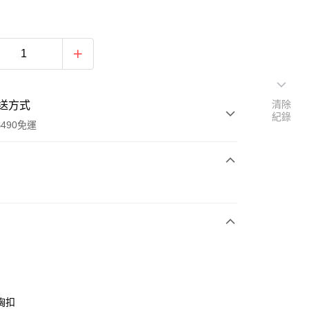
清除
送方式
紀錄
490免運
次付款
期付款
0 利率 每期
NT$960
21家銀行
0 利率 每期
NT$480
21家銀行
庫商業銀行
第一商業銀行
業銀行
彰化商業銀行
庫商業銀行
第一商業銀行
業儲蓄銀行
台北富邦商業銀行
業銀行
彰化商業銀行
華商業銀行
兆豐國際商業銀行
胸扣
業儲蓄銀行
台北富邦商業銀行