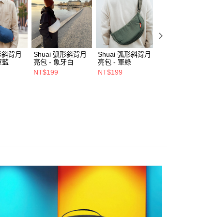
付／iPASS MONEY」等通路繳費。
00，滿NT$1,500(含以上)免運費
項】
市自取
係由「台灣大哥大股份有限公司」（以下簡稱本公司）所提供，讓
易時，得透過本服務購買商品或服務，並由商店將買賣／分期付
金債權讓與本公司後，依約使用本公司帳單繳交帳款。
弧形斜背月
Shuai 弧形斜背月
Shuai 弧形斜背月
Shuai L4 桌面立
意付款使用「大哥付你分期」之契約關係目的，商店將以您的個人
軍藍
亮包 - 象牙白
亮包 - 軍綠
鋁合金支架 - 雙夾
含姓名、電話或地址）提供予台灣大哥大進項蒐集、處理及利
- 灰色
0，滿NT$1,000(含以上)免運費
NT$199
NT$199
NT$550
公司與您本人進行分期帳單所需資料之確認、核對及更正。
NT$680
戶服務條款，請詳閱以下連結：
https://oppay.tw/userRule