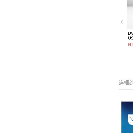
D
U
5V
NT
用
設
詳細