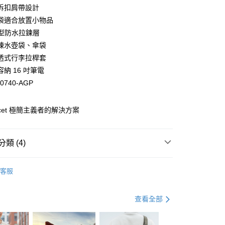
小企業銀行
台中商業銀行
拆扣肩帶設計
華商業銀行
兆豐國際商業銀行
台灣）商業銀行
華泰商業銀行
小企業銀行
台中商業銀行
袋適合放置小物品
業銀行
遠東國際商業銀行
台灣）商業銀行
華泰商業銀行
 型防水拉鍊層
業銀行
永豐商業銀行
業銀行
遠東國際商業銀行
鍊水壺袋、傘袋
業銀行
星展（台灣）商業銀行
業銀行
永豐商業銀行
y
際商業銀行
中國信託商業銀行
透式行李拉桿套
業銀行
星展（台灣）商業銀行
天信用卡公司
納 16 吋筆電
際商業銀行
中國信託商業銀行
天信用卡公司
00740-AGP
分期
 Facet 極簡主義者的解決方案
你分期使用說明】
由台灣大哥大提供，台灣大哥大用戶可立即使用無須另外申請。
式選擇「大哥付你分期」，訂單成立後會自動跳轉到大哥付的交易
證手機門號後，選擇欲分期的期數、繳款截止日，確認付款後即
類 (4)
。
准額度、可分期數及費用金額請依後續交易確認頁面所載為準。
搜
Incase
立30分鐘內，如未前往確認交易或遇審核未通過，訂單將自動取
客服
「轉專審核」未通過狀況，表示未達大哥付你分期系統評分，恕
與旅遊配件
背包提袋
休閒後背包
評估內容。
式說明】
動
💡 背包提袋｜回饋 2%
查看全部
0，滿NT$490(含以上)免運費
項不併入電信帳單，「大哥付你分期」於每月結算日後寄送繳費提
動
🛍️ 官網限定．熱銷限時
訊連結打開帳單後，可選擇「超商條碼／台灣大直營門市／銀行轉