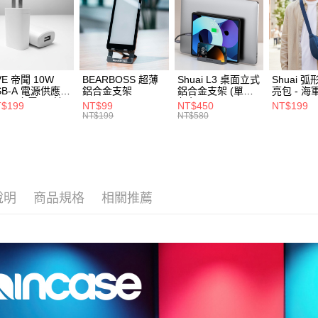
帳／街口支
每筆NT$1
【注意事
付款後門
1.本服務
用戶於交
免運費
款買賣價
VE 帝聞 10W
BEARBOSS 超薄
Shuai L3 桌面立式
Shuai 
2.基於同
貨到付款
SB-A 電源供應器
鋁合金支架
鋁合金支架 (單夾 /
亮包 - 海
資料（包
/2A 充電頭 (適
灰色)
每筆NT$8
$199
NT$99
NT$450
NT$199
用，由本
閱讀器、小電流
NT$199
NT$580
3.完整用
備)
說明
商品規格
相關推薦