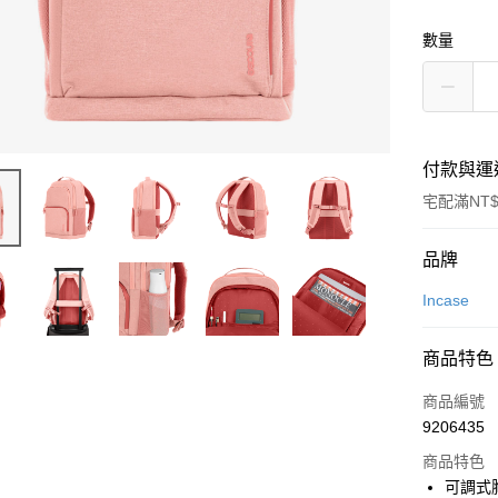
數量
付款與運
宅配滿NT$
付款方式
品牌
信用卡一
Incase
信用卡分
商品特色
3 期 
商品編號
6 期 
合作金
9206435
華南商
合作金
LINE Pay
上海商
商品特色
華南商
國泰世
可調式
Apple Pay
上海商