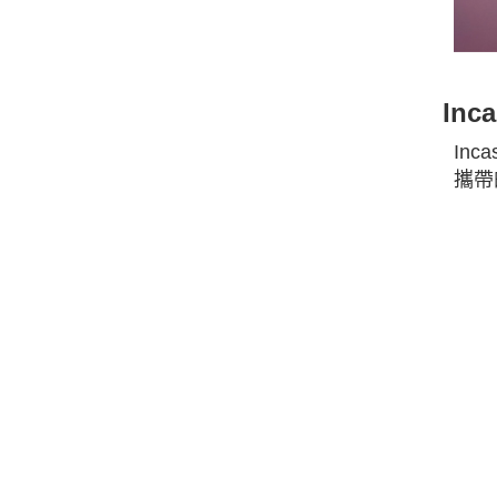
In
In
攜帶