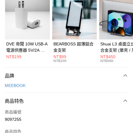
3 期 0 利率 每期
NT$250
21家銀行
6 期 0 利率 每期
NT$125
21家銀行
合作金庫商業銀行
第一商業銀行
華南商業銀行
彰化商業銀行
合作金庫商業銀行
第一商業銀行
LINE Pay
上海商業儲蓄銀行
台北富邦商業銀行
華南商業銀行
彰化商業銀行
國泰世華商業銀行
兆豐國際商業銀行
Apple Pay
上海商業儲蓄銀行
台北富邦商業銀行
臺灣中小企業銀行
台中商業銀行
國泰世華商業銀行
兆豐國際商業銀行
DVE 帝聞 10W USB-A
BEARBOSS 超薄鋁合
Shuai L3 桌面
匯豐（台灣）商業銀行
華泰商業銀行
街口支付
臺灣中小企業銀行
台中商業銀行
電源供應器 5V/2A 充
金支架
合金支架 (單夾 / 
聯邦商業銀行
遠東國際商業銀行
匯豐（台灣）商業銀行
華泰商業銀行
電頭 (適用閱讀器、小
NT$199
NT$99
NT$450
悠遊付
元大商業銀行
永豐商業銀行
NT$199
NT$580
聯邦商業銀行
遠東國際商業銀行
電流設備)
玉山商業銀行
星展（台灣）商業銀行
元大商業銀行
永豐商業銀行
Google Pay
台新國際商業銀行
中國信託商業銀行
玉山商業銀行
星展（台灣）商業銀行
品牌
台灣樂天信用卡公司
台新國際商業銀行
中國信託商業銀行
全盈+PAY
MEEBOOK
台灣樂天信用卡公司
大哥付你分期
相關說明
商品特色
【大哥付你分期使用說明】
ATM付款
商品編號
1.本服務由台灣大哥大提供，台灣大哥大用戶可立即使用無須另外申請。
2.付款方式選擇「大哥付你分期」，訂單成立後會自動跳轉到大哥付的交易
9097255
貨到付款
流程，驗證手機門號後，選擇欲分期的期數、繳款截止日，確認付款後即完
成交易。
商品特色