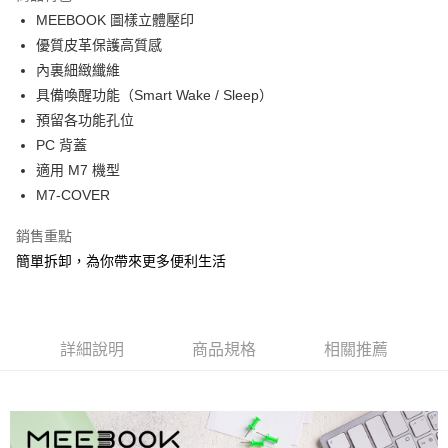
3.實際核准額度、可分期數及費用金額請依後續交易確認頁面所載為準。
運送方式
4.訂單成立30分鐘內，如未前往確認交易或遇審核未通過，訂單將自動取
MEEBOOK 圖樣立體壓印
消。如遇「轉專審核」未通過狀況，表示未達大哥付你分期系統評分，恕無
7-11取貨(快速到店)
優質皮革保護高質感
法說明評估內容。
內裏細緻纖維
每筆NT$100，滿NT$1,000(含以上)免運費
【繳款方式說明】
1.分期款項不併入電信帳單，「大哥付你分期」於每月結算日後寄送繳費提
具備喚醒功能（Smart Wake / Sleep）
宅配物流
醒簡訊。
預留各功能孔位
2.透過簡訊連結打開帳單後，可選擇「超商條碼／台灣大直營門市／銀行轉
每筆NT$80，滿NT$490(含以上)免運費
PC 背蓋
帳／街口支付／iPASS MONEY」等通路繳費。
適用 M7 機型
離島郵局
【注意事項】
M7-COVER
每筆NT$100，滿NT$1,500(含以上)免運費
1.本服務係由「台灣大哥大股份有限公司」（以下簡稱本公司）所提供，讓
用戶於交易時，得透過本服務購買商品或服務，並由商店將買賣／分期付款
買賣價金債權讓與本公司後，依約使用本公司帳單繳交帳款。
銷售重點
付款後門市自取
2.基於同意付款使用「大哥付你分期」之契約關係目的，商店將以您的個人
簡單拆卸，為你帶來更多便利生活
免運費
資料（包含姓名、電話或地址）提供予台灣大哥大進項蒐集、處理及利用，
由本公司與您本人進行分期帳單所需資料之確認、核對及更正。
貨到付款
3.完整用戶服務條款，請詳閱以下連結：
https://oppay.tw/userRule
每筆NT$80，滿NT$1,000(含以上)免運費
詳細說明
商品規格
相關推薦