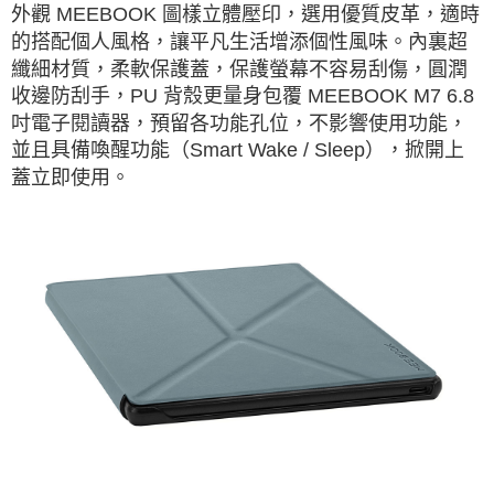
外觀 MEEBOOK 圖樣立體壓印，選用優質皮革，適時
的搭配個人風格，讓平凡生活增添個性風味。內裏超
纖細材質，柔軟保護蓋，保護螢幕不容易刮傷，圓潤
收邊防刮手，PU 背殼更量身包覆 MEEBOOK M7 6.8
吋電子閱讀器，預留各功能孔位，不影響使用功能，
並且具備喚醒功能（Smart Wake / Sleep），掀開上
蓋立即使用。