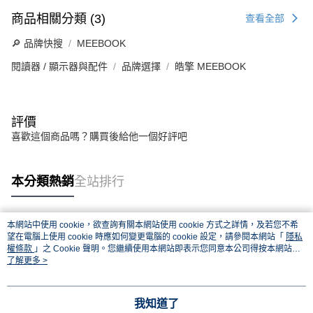
商品相關分類 (3)
查看全部
🔎 品牌快搜
MEEBOOK
閱讀器 / 顯示器與配件
品牌選擇
皓擎 MEEBOOK
評價
喜歡這個商品嗎？購買後給他一個好評吧
本分類熱銷
全站排行
本網站中使用 cookie，欲查詢有關本網站使用 cookie 方式之詳情，及若您不希
熱門標籤
望在電腦上使用 cookie 時應如何變更電腦的 cookie 設定，請參閱本網站「
隱私
權條款
」之 Cookie 聲明。您繼續使用本網站即表示您同意本公司得按本網站使
用條款之 Cookie 聲明使用 cookie。
了解更多 >
我知道了