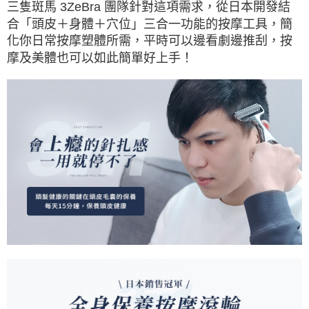
三隻斑馬 3ZeBra 團隊針對這項需求，從日本開發結
合「頭皮＋身體＋穴位」三合一功能的按摩工具，簡
化你日常按摩塑體所需，平時可以邊看劇邊推刮，按
摩及美體也可以如此簡單好上手！