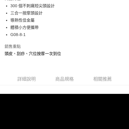
3.實際核准額度、可分期數及費用金額請依後續交易確認頁面所載為準。
運送方式
4.訂單成立30分鐘內，如未前往確認交易或遇審核未通過，訂單將自動取
300 個不刺痛短尖頭設計
消。如遇「轉專審核」未通過狀況，表示未達大哥付你分期系統評分，恕無
7-11取貨(快速到店)
三合一按摩頭設計
法說明評估內容。
導熱性佳金屬
每筆NT$100，滿NT$1,000(含以上)免運費
【繳款方式說明】
1.分期款項不併入電信帳單，「大哥付你分期」於每月結算日後寄送繳費提
體積小方便攜帶
宅配物流
醒簡訊。
G08-8-1
2.透過簡訊連結打開帳單後，可選擇「超商條碼／台灣大直營門市／銀行轉
每筆NT$80，滿NT$490(含以上)免運費
帳／街口支付／iPASS MONEY」等通路繳費。
銷售重點
離島郵局
【注意事項】
頭皮、刮痧、穴位按摩一次到位
每筆NT$100，滿NT$1,500(含以上)免運費
1.本服務係由「台灣大哥大股份有限公司」（以下簡稱本公司）所提供，讓
用戶於交易時，得透過本服務購買商品或服務，並由商店將買賣／分期付款
買賣價金債權讓與本公司後，依約使用本公司帳單繳交帳款。
付款後門市自取
2.基於同意付款使用「大哥付你分期」之契約關係目的，商店將以您的個人
免運費
資料（包含姓名、電話或地址）提供予台灣大哥大進項蒐集、處理及利用，
詳細說明
商品規格
相關推薦
由本公司與您本人進行分期帳單所需資料之確認、核對及更正。
貨到付款
3.完整用戶服務條款，請詳閱以下連結：
https://oppay.tw/userRule
每筆NT$80，滿NT$1,000(含以上)免運費