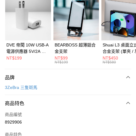
3 期 0 利率 每期
NT$460
21家銀行
6 期 0 利率 每期
NT$230
21家銀行
合作金庫商業銀行
第一商業銀行
華南商業銀行
彰化商業銀行
合作金庫商業銀行
第一商業銀行
LINE Pay
上海商業儲蓄銀行
台北富邦商業銀行
華南商業銀行
彰化商業銀行
國泰世華商業銀行
兆豐國際商業銀行
Apple Pay
上海商業儲蓄銀行
台北富邦商業銀行
臺灣中小企業銀行
台中商業銀行
國泰世華商業銀行
兆豐國際商業銀行
DVE 帝聞 10W USB-A
BEARBOSS 超薄鋁合
Shuai L3 桌面
匯豐（台灣）商業銀行
華泰商業銀行
街口支付
臺灣中小企業銀行
台中商業銀行
電源供應器 5V/2A 充
金支架
合金支架 (單夾 / 
聯邦商業銀行
遠東國際商業銀行
匯豐（台灣）商業銀行
華泰商業銀行
電頭 (適用閱讀器、小
NT$199
NT$99
NT$450
悠遊付
元大商業銀行
永豐商業銀行
NT$199
NT$580
聯邦商業銀行
遠東國際商業銀行
電流設備)
玉山商業銀行
星展（台灣）商業銀行
元大商業銀行
永豐商業銀行
Google Pay
台新國際商業銀行
中國信託商業銀行
玉山商業銀行
星展（台灣）商業銀行
品牌
台灣樂天信用卡公司
台新國際商業銀行
中國信託商業銀行
全盈+PAY
3ZeBra 三隻斑馬
台灣樂天信用卡公司
大哥付你分期
相關說明
商品特色
【大哥付你分期使用說明】
ATM付款
商品編號
1.本服務由台灣大哥大提供，台灣大哥大用戶可立即使用無須另外申請。
2.付款方式選擇「大哥付你分期」，訂單成立後會自動跳轉到大哥付的交易
8929906
貨到付款
流程，驗證手機門號後，選擇欲分期的期數、繳款截止日，確認付款後即完
成交易。
商品特色