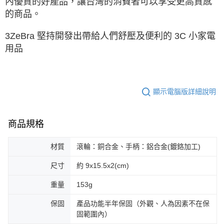
內優質的好產品，讓台灣的消費者可以享受更高質感
的商品。
3ZeBra 堅持開發出帶給人們舒壓及便利的 3C 小家電
用品
顯示電腦版詳細說明
商品規格
材質
滾輪：銅合金、手柄：鋁合金(鍍鉻加工)
尺寸
約 9x15.5x2(cm)
重量
153g
保固
產品功能半年保固（外觀、人為因素不在保
固範圍內）