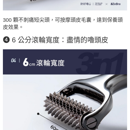
300 顆不刺痛短尖頭，可按摩頭皮毛囊，達到保養頭
皮效果。
❹ 6 公分滾輪寬度：盡情的嚕頭皮