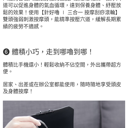
道可以促進身體的氣血循環，達到保養身體、紓壓放
鬆的效果！使用【針好嚕 ∣ 三合一 按摩刮痧滾輪】
雙頭強弱刺激按摩頭，能精準按壓穴道，緩解長期累
績的疲勞不適感。
❻ 體積小巧，走到哪嚕到哪！
體積比手機還小！輕鬆收納不佔空間，外出攜帶超方
便。
居家、出差或在辦公室都能使用，隨時隨地享受頭皮
及身體按摩！