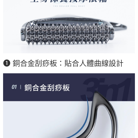
❶ 銅合金刮痧板：貼合人體曲線設計