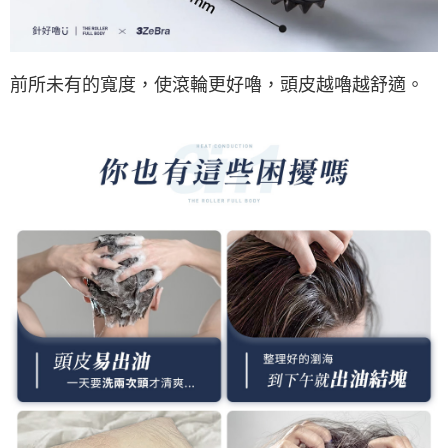
前所未有的寬度，使滾輪更好嚕，頭皮越嚕越舒適。