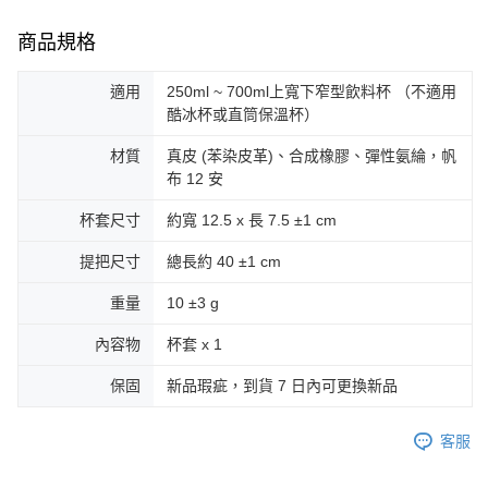
商品規格
適用
250ml ~ 700ml上寬下窄型飲料杯 （不適用
酷冰杯或直筒保溫杯）
材質
真皮 (苯染皮革)、合成橡膠、彈性氨綸，帆
布 12 安
杯套尺寸
約寬 12.5 x 長 7.5 ±1 cm
提把尺寸
總長約 40 ±1 cm
重量
10 ±3 g
內容物
杯套 x 1
保固
新品瑕疵，到貨 7 日內可更換新品
客服