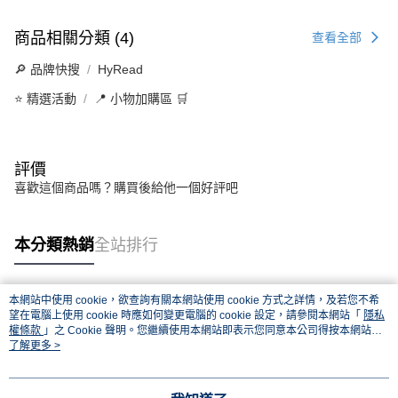
商品相關分類 (4)
查看全部
🔎 品牌快搜
HyRead
⭐ 精選活動
📍 小物加購區 🛒
評價
喜歡這個商品嗎？購買後給他一個好評吧
本分類熱銷
全站排行
本網站中使用 cookie，欲查詢有關本網站使用 cookie 方式之詳情，及若您不希
熱門標籤
望在電腦上使用 cookie 時應如何變更電腦的 cookie 設定，請參閱本網站「
隱私
權條款
」之 Cookie 聲明。您繼續使用本網站即表示您同意本公司得按本網站使
用條款之 Cookie 聲明使用 cookie。
了解更多 >