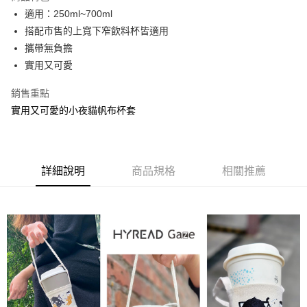
3.實際核准額度、可分期數及費用金額請依後續交易確認頁面所載為準。
運送方式
4.訂單成立30分鐘內，如未前往確認交易或遇審核未通過，訂單將自動取
適用：250ml~700ml
消。如遇「轉專審核」未通過狀況，表示未達大哥付你分期系統評分，恕無
7-11取貨(快速到店)
搭配市售的上寬下窄飲料杯皆適用
法說明評估內容。
攜帶無負擔
每筆NT$100，滿NT$1,000(含以上)免運費
【繳款方式說明】
1.分期款項不併入電信帳單，「大哥付你分期」於每月結算日後寄送繳費提
實用又可愛
宅配物流
醒簡訊。
2.透過簡訊連結打開帳單後，可選擇「超商條碼／台灣大直營門市／銀行轉
每筆NT$80，滿NT$490(含以上)免運費
銷售重點
帳／街口支付／iPASS MONEY」等通路繳費。
實用又可愛的小夜貓帆布杯套
離島郵局
【注意事項】
每筆NT$100，滿NT$1,500(含以上)免運費
1.本服務係由「台灣大哥大股份有限公司」（以下簡稱本公司）所提供，讓
用戶於交易時，得透過本服務購買商品或服務，並由商店將買賣／分期付款
買賣價金債權讓與本公司後，依約使用本公司帳單繳交帳款。
付款後門市自取
詳細說明
商品規格
相關推薦
2.基於同意付款使用「大哥付你分期」之契約關係目的，商店將以您的個人
免運費
資料（包含姓名、電話或地址）提供予台灣大哥大進項蒐集、處理及利用，
由本公司與您本人進行分期帳單所需資料之確認、核對及更正。
貨到付款
3.完整用戶服務條款，請詳閱以下連結：
https://oppay.tw/userRule
每筆NT$80，滿NT$1,000(含以上)免運費