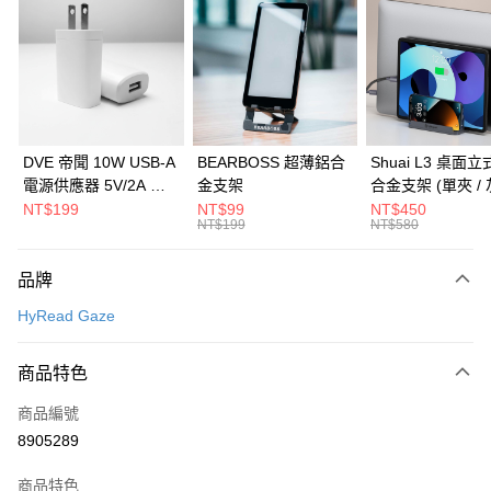
3 期 0 利率 每期
NT$25
21家銀行
6 期 0 利率 每期
NT$12
21家銀行
合作金庫商業銀行
第一商業銀行
華南商業銀行
彰化商業銀行
合作金庫商業銀行
第一商業銀行
LINE Pay
上海商業儲蓄銀行
台北富邦商業銀行
華南商業銀行
彰化商業銀行
國泰世華商業銀行
兆豐國際商業銀行
Apple Pay
上海商業儲蓄銀行
台北富邦商業銀行
臺灣中小企業銀行
台中商業銀行
國泰世華商業銀行
兆豐國際商業銀行
DVE 帝聞 10W USB-A
BEARBOSS 超薄鋁合
Shuai L3 桌面
匯豐（台灣）商業銀行
華泰商業銀行
街口支付
臺灣中小企業銀行
台中商業銀行
電源供應器 5V/2A 充
金支架
合金支架 (單夾 / 
聯邦商業銀行
遠東國際商業銀行
匯豐（台灣）商業銀行
華泰商業銀行
電頭 (適用閱讀器、小
NT$199
NT$99
NT$450
悠遊付
元大商業銀行
永豐商業銀行
NT$199
NT$580
聯邦商業銀行
遠東國際商業銀行
電流設備)
玉山商業銀行
星展（台灣）商業銀行
元大商業銀行
永豐商業銀行
Google Pay
台新國際商業銀行
中國信託商業銀行
玉山商業銀行
星展（台灣）商業銀行
品牌
台灣樂天信用卡公司
台新國際商業銀行
中國信託商業銀行
全盈+PAY
HyRead Gaze
台灣樂天信用卡公司
大哥付你分期
相關說明
商品特色
【大哥付你分期使用說明】
ATM付款
商品編號
1.本服務由台灣大哥大提供，台灣大哥大用戶可立即使用無須另外申請。
2.付款方式選擇「大哥付你分期」，訂單成立後會自動跳轉到大哥付的交易
8905289
貨到付款
流程，驗證手機門號後，選擇欲分期的期數、繳款截止日，確認付款後即完
成交易。
商品特色