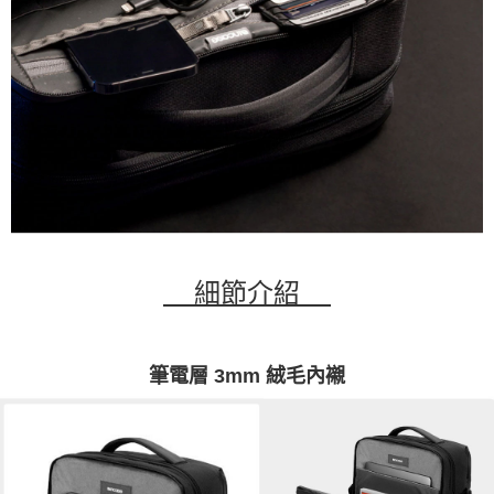
細節介紹
筆電層 3mm 絨毛內襯