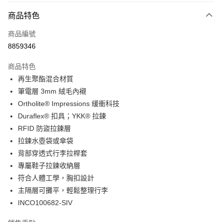
大哥付你分期
相關說明
商品特色
【大哥付你分期使用說明】
ATM付款
商品編號
1.本服務由台灣大哥大提供，台灣大哥大用戶可立即使用無須另外申請。
2.付款方式選擇「大哥付你分期」，訂單成立後會自動跳轉到大哥付的交易
8859346
貨到付款
流程，驗證手機門號後，選擇欲分期的期數、繳款截止日，確認付款後即完
成交易。
商品特色
3.實際核准額度、可分期數及費用金額請依後續交易確認頁面所載為準。
運送方式
4.訂單成立30分鐘內，如未前往確認交易或遇審核未通過，訂單將自動取
再生聚酯混合材質
消。如遇「轉專審核」未通過狀況，表示未達大哥付你分期系統評分，恕無
宅配物流
筆電層 3mm 絨毛內襯
法說明評估內容。
Ortholite® Impressions 緩衝科技
每筆NT$80，滿NT$490(含以上)免運費
【繳款方式說明】
1.分期款項不併入電信帳單，「大哥付你分期」於每月結算日後寄送繳費提
Duraflex® 扣具；YKK® 拉鍊
離島郵局
醒簡訊。
RFID 防盜拉鍊層
2.透過簡訊連結打開帳單後，可選擇「超商條碼／台灣大直營門市／銀行轉
每筆NT$100，滿NT$1,500(含以上)免運費
拉鍊水壺袋或傘袋
帳／街口支付／iPASS MONEY」等通路繳費。
背部穿透式行李拉桿套
付款後門市自取
【注意事項】
專屬鞋子拉鍊收納層
免運費
1.本服務係由「台灣大哥大股份有限公司」（以下簡稱本公司）所提供，讓
用戶於交易時，得透過本服務購買商品或服務，並由商店將買賣／分期付款
符合人體工學，胸扣設計
買賣價金債權讓與本公司後，依約使用本公司帳單繳交帳款。
貨到付款
主隔層可攤平，輕鬆整理行李
2.基於同意付款使用「大哥付你分期」之契約關係目的，商店將以您的個人
每筆NT$80，滿NT$1,000(含以上)免運費
INCO100682-SIV
資料（包含姓名、電話或地址）提供予台灣大哥大進項蒐集、處理及利用，
由本公司與您本人進行分期帳單所需資料之確認、核對及更正。
3.完整用戶服務條款，請詳閱以下連結：
https://oppay.tw/userRule