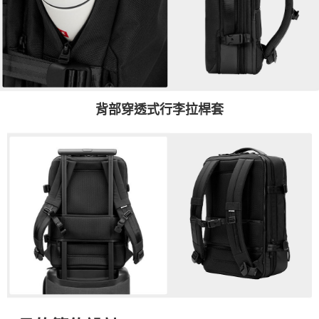
背部穿透式行李拉桿套