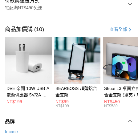
付款與運送方式
宅配滿NT$490免運
付款方式
信用卡一次付款
商品加價購 (10)
查看全部
信用卡分期付款
3 期 0 利率 每期
NT$2,526
21家銀行
6 期 0 利率 每期
NT$1,263
21家銀行
合作金庫商業銀行
第一商業銀行
華南商業銀行
彰化商業銀行
合作金庫商業銀行
第一商業銀行
LINE Pay
上海商業儲蓄銀行
台北富邦商業銀行
華南商業銀行
彰化商業銀行
國泰世華商業銀行
兆豐國際商業銀行
Apple Pay
上海商業儲蓄銀行
台北富邦商業銀行
臺灣中小企業銀行
台中商業銀行
國泰世華商業銀行
兆豐國際商業銀行
DVE 帝聞 10W USB-A
BEARBOSS 超薄鋁合
Shuai L3 桌面
匯豐（台灣）商業銀行
華泰商業銀行
街口支付
臺灣中小企業銀行
台中商業銀行
電源供應器 5V/2A 充
金支架
合金支架 (單夾 / 
聯邦商業銀行
遠東國際商業銀行
匯豐（台灣）商業銀行
華泰商業銀行
電頭 (適用閱讀器、小
NT$199
NT$99
NT$450
悠遊付
元大商業銀行
永豐商業銀行
NT$199
NT$580
聯邦商業銀行
遠東國際商業銀行
電流設備)
玉山商業銀行
星展（台灣）商業銀行
元大商業銀行
永豐商業銀行
Google Pay
台新國際商業銀行
中國信託商業銀行
玉山商業銀行
星展（台灣）商業銀行
品牌
台灣樂天信用卡公司
台新國際商業銀行
中國信託商業銀行
全盈+PAY
Incase
台灣樂天信用卡公司