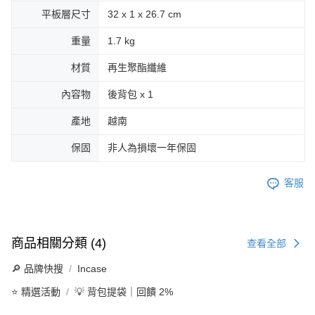
平板層尺寸
32 x 1 x 26.7 cm
重量
1.7 kg
材質
再生聚酯纖維
內容物
後背包 x 1
產地
越南
保固
非人為損壞一年保固
客服
商品相關分類 (4)
查看全部
🔎 品牌快搜
Incase
⭐ 精選活動
💡 背包提袋｜回饋 2%