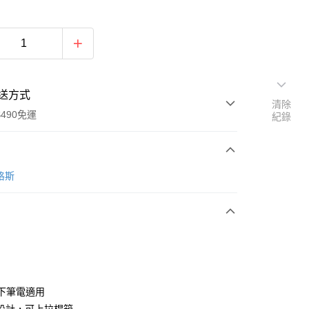
送方式
清除
490免運
紀錄
次付款
泰格斯
期付款
0 利率 每期
NT$382
21家銀行
0 利率 每期
NT$191
21家銀行
庫商業銀行
第一商業銀行
業銀行
彰化商業銀行
庫商業銀行
第一商業銀行
業儲蓄銀行
台北富邦商業銀行
業銀行
彰化商業銀行
華商業銀行
兆豐國際商業銀行
 以下筆電適用
業儲蓄銀行
台北富邦商業銀行
小企業銀行
台中商業銀行
華商業銀行
兆豐國際商業銀行