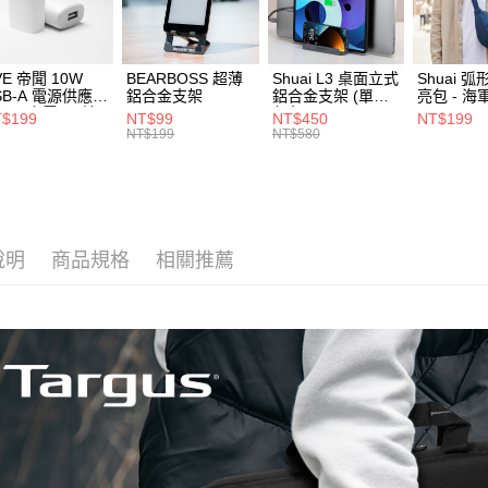
⭐ 精選活
每筆NT$1
【注意事
付款後門
1.本服務
用戶於交
免運費
VE 帝聞 10W
BEARBOSS 超薄
Shuai L3 桌面立式
Shuai 
款買賣價
SB-A 電源供應器
鋁合金支架
鋁合金支架 (單夾 /
亮包 - 海
2.基於同
/2A 充電頭 (適
灰色)
貨到付款
$199
NT$99
NT$450
NT$199
資料（包
閱讀器、小電流
NT$199
NT$580
每筆NT$8
備)
用，由本
3.完整用
說明
商品規格
相關推薦