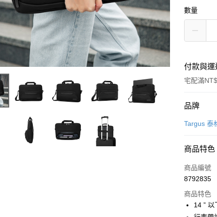
數量
付款與運
宅配滿NT$
付款方式
品牌
信用卡一
Targus 
信用卡分
商品特色
3 期 
商品編號
6 期 
合作金
8792835
華南商
合作金
LINE Pay
上海商
商品特色
華南商
國泰世
14 ”
Apple Pay
上海商
臺灣中
國泰世