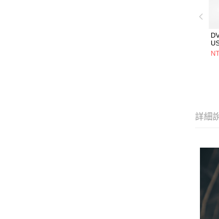
D
U
5V
NT
用
設
詳細