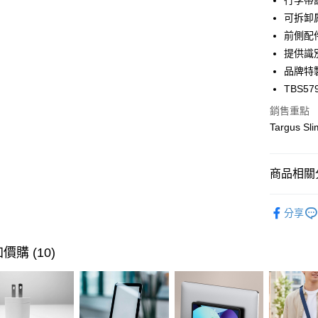
行李帶
匯豐（
街口支付
臺灣中
可拆卸
聯邦商
匯豐（
前側配
悠遊付
元大商
聯邦商
提供識
玉山商
元大商
Google Pa
台新國
品牌特
玉山商
台灣樂
TBS57
台新國
全盈+PAY
台灣樂
銷售重點
大哥付你
Targus
相關說明
【大哥付
ATM付款
1.本服務
商品相關分
2.付款方
貨到付款
流程，驗
完成交易
🔎 品牌快
3.實際核
分享
行李箱包
4.訂單成
運送方式
消。如遇
👑 品牌旗
無法說明
價購 (10)
宅配物流
【繳款方
👑 品牌旗
每筆NT$8
1.分期款
醒簡訊。
⭐ 精選活
2.透過簡
離島郵局
帳／街口支