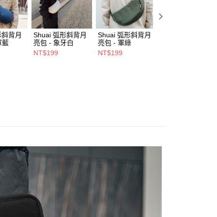
動
🔖 質感紳活 » 限時優惠
00，滿NT$1,500(含以上)免運費
項】
市自取
係由「台灣大哥大股份有限公司」（以下簡稱本公司）所提供，讓
易時，得透過本服務購買商品或服務，並由商店將買賣／分期付
弧形斜背月
Shuai 弧形斜背月
Shuai 弧形斜背月
Shuai L4 桌面立
金債權讓與本公司後，依約使用本公司帳單繳交帳款。
軍藍
亮包 - 象牙白
亮包 - 軍綠
鋁合金支架 - 雙夾
意付款使用「大哥付你分期」之契約關係目的，商店將以您的個人
- 灰色
NT$199
NT$199
NT$550
含姓名、電話或地址）提供予台灣大哥大進項蒐集、處理及利
NT$680
0，滿NT$1,000(含以上)免運費
公司與您本人進行分期帳單所需資料之確認、核對及更正。
戶服務條款，請詳閱以下連結：
https://oppay.tw/userRule