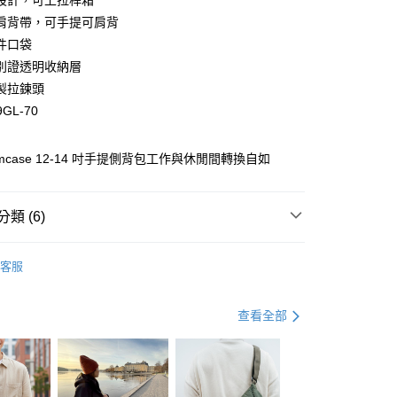
設計，可上拉桿箱
台灣）商業銀行
華泰商業銀行
小企業銀行
台中商業銀行
肩背帶，可手提可肩背
業銀行
遠東國際商業銀行
台灣）商業銀行
華泰商業銀行
件口袋
業銀行
永豐商業銀行
業銀行
遠東國際商業銀行
別證透明收納層
業銀行
星展（台灣）商業銀行
業銀行
永豐商業銀行
y
際商業銀行
中國信託商業銀行
製拉鍊頭
業銀行
星展（台灣）商業銀行
天信用卡公司
9GL-70
際商業銀行
中國信託商業銀行
天信用卡公司
分期
 Slimcase 12-14 吋手提側背包工作與休閒間轉換自如
你分期使用說明】
由台灣大哥大提供，台灣大哥大用戶可立即使用無須另外申請。
類 (6)
式選擇「大哥付你分期」，訂單成立後會自動跳轉到大哥付的交易
證手機門號後，選擇欲分期的期數、繳款截止日，確認付款後即
。
搜
Targus
准額度、可分期數及費用金額請依後續交易確認頁面所載為準。
客服
與旅遊配件
立30分鐘內，如未前往確認交易或遇審核未通過，訂單將自動取
背包提袋
公事包 / 肩背包 / 托特包
「轉專審核」未通過狀況，表示未達大哥付你分期系統評分，恕
艦館
Targus 旗艦館👑
▶ 側背包 / 公事包
評估內容。
查看全部
式說明】
艦館
Targus 旗艦館👑
▷ 經典 系列
0，滿NT$490(含以上)免運費
項不併入電信帳單，「大哥付你分期」於每月結算日後寄送繳費提
動
💡 背包提袋｜回饋 2%
訊連結打開帳單後，可選擇「超商條碼／台灣大直營門市／銀行轉
付／iPASS MONEY」等通路繳費。