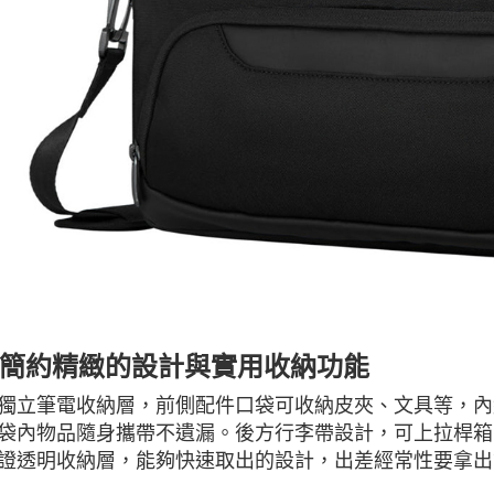
簡約精緻的設計與實用收納功能
獨立筆電收納層，前側配件口袋可收納皮夾、文具等，內
袋內物品隨身攜帶不遺漏。後方行李帶設計，可上拉桿箱
證透明收納層，能夠快速取出的設計，出差經常性要拿出