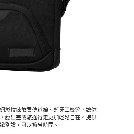
網袋拉鍊放置傳輸線、藍牙耳機等，讓你
，讓出差或旅途行走更加輕鬆自在。提供
識別證，可以節省時間。