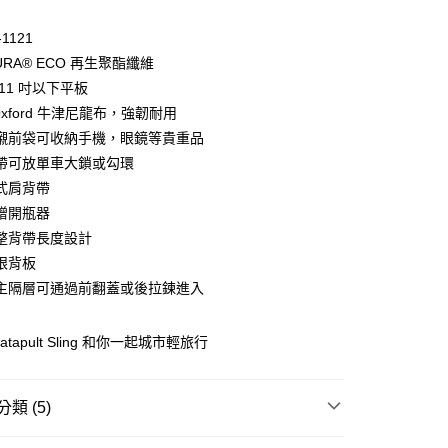
業儲蓄銀行
台北富邦商業銀行
業銀行
彰化商業銀行
華商業銀行
兆豐國際商業銀行
-1121
業儲蓄銀行
台北富邦商業銀行
小企業銀行
台中商業銀行
URA® ECO 再生聚酯纖維
華商業銀行
兆豐國際商業銀行
台灣）商業銀行
華泰商業銀行
小企業銀行
台中商業銀行
11 吋以下平板
業銀行
遠東國際商業銀行
台灣）商業銀行
華泰商業銀行
 Oxford 牛津尼龍布，強韌耐用
業銀行
永豐商業銀行
業銀行
遠東國際商業銀行
襯前袋可收納手機，眼鏡等貴重品
業銀行
星展（台灣）商業銀行
業銀行
永豐商業銀行
y
際商業銀行
中國信託商業銀行
帶可放單車大鎖或勾環
業銀行
星展（台灣）商業銀行
天信用卡公司
式肩背帶
際商業銀行
中國信託商業銀行
天信用卡公司
贈開瓶器
分期
整背帶長度設計
眼背板
你分期使用說明】
主隔層可通過前翻蓋或後拉鍊進入
由台灣大哥大提供，台灣大哥大用戶可立即使用無須另外申請。
式選擇「大哥付你分期」，訂單成立後會自動跳轉到大哥付的交易
證手機門號後，選擇欲分期的期數、繳款截止日，確認付款後即
 Catapult Sling 和你一起城市輕旅行
。
准額度、可分期數及費用金額請依後續交易確認頁面所載為準。
立30分鐘內，如未前往確認交易或遇審核未通過，訂單將自動取
「轉專審核」未通過狀況，表示未達大哥付你分期系統評分，恕
類 (5)
評估內容。
式說明】
搜
Timbuk2