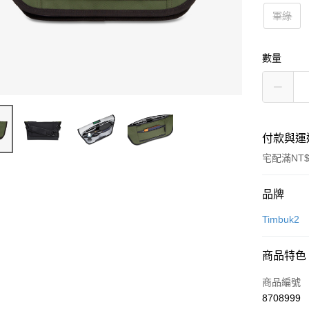
軍綠
數量
付款與運
宅配滿NT$
付款方式
品牌
信用卡一
Timbuk2
信用卡分
商品特色
3 期 
商品編號
6 期 
合作金
8708999
華南商
合作金