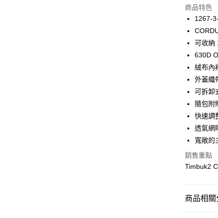
LINE Pay
上海商
商品特色
華南商
國泰世
1267-3
Apple Pay
上海商
臺灣中
CORD
國泰世
匯豐（
街口支付
臺灣中
可收納 
聯邦商
匯豐（
630D
悠遊付
元大商
聯邦商
絨布內
玉山商
元大商
Google Pa
台新國
外蓋織
玉山商
台灣樂
可拆卸
台新國
全盈+PAY
台灣樂
隨包附
大哥付你
快速調
相關說明
透氣網
【大哥付
ATM付款
寬敞的
1.本服務
2.付款方
銷售重點
貨到付款
流程，驗
Timbuk2
完成交易
3.實際核
4.訂單成
運送方式
消。如遇
商品相關分
無法說明
宅配物流
【繳款方
🔎 品牌快