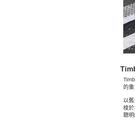
Tim
Tim
的重
以舊
梭於
聰明