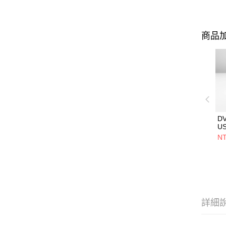
商品加
D
U
5V
NT
用
設
詳細