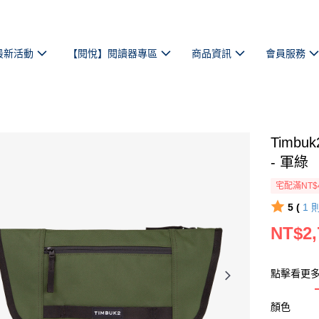
最新活動
【閱悅】閱讀器專區
商品資訊
會員服務
Timbu
- 軍綠
宅配滿NT$
5 (
1
NT$2,
點擊看更
顏色