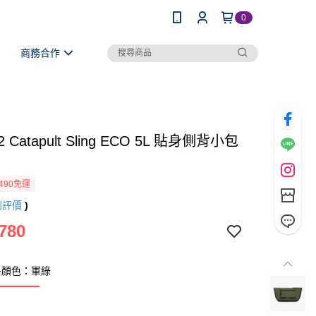
0
商務合作
k2 Catapult Sling ECO 5L 貼身側背小包
490免運
則評價
)
780
多顏色：軍綠