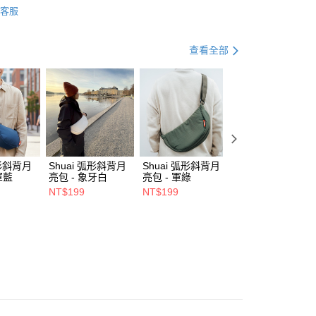
0，滿NT$490(含以上)免運費
項不併入電信帳單，「大哥付你分期」於每月結算日後寄送繳費提
客服
與旅遊配件
背包提袋
側背包 / 郵差包 / 腰臀包
訊連結打開帳單後，可選擇「超商條碼／台灣大直營門市／銀行轉
付／iPASS MONEY」等通路繳費。
艦館
Timbuk2 旗艦館👑
側背包
00，滿NT$1,500(含以上)免運費
查看全部
項】
艦館
Timbuk2 旗艦館👑
郵差包
市自取
係由「台灣大哥大股份有限公司」（以下簡稱本公司）所提供，讓
易時，得透過本服務購買商品或服務，並由商店將買賣／分期付
動
💡 背包提袋｜回饋 2%
金債權讓與本公司後，依約使用本公司帳單繳交帳款。
意付款使用「大哥付你分期」之契約關係目的，商店將以您的個人
含姓名、電話或地址）提供予台灣大哥大進項蒐集、處理及利
0，滿NT$1,000(含以上)免運費
公司與您本人進行分期帳單所需資料之確認、核對及更正。
戶服務條款，請詳閱以下連結：
https://oppay.tw/userRule
弧形斜背月
Shuai 弧形斜背月
Shuai 弧形斜背月
Shuai L4 桌面立
軍藍
亮包 - 象牙白
亮包 - 軍綠
鋁合金支架 - 雙夾
- 灰色
NT$199
NT$199
NT$550
NT$680