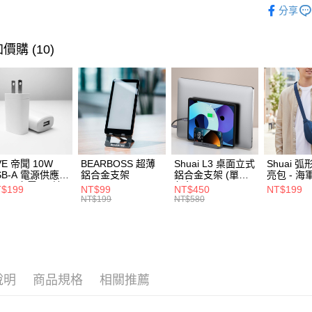
每筆NT$8
1.分期款
分享
醒簡訊。
行李箱包
2.透過簡
離島郵局
帳／街口支
👑 品牌旗
每筆NT$1
價購 (10)
【注意事
👑 品牌旗
付款後門
1.本服務
用戶於交
⭐ 精選活
免運費
款買賣價
2.基於同
貨到付款
資料（包
每筆NT$8
用，由本
3.完整用
VE 帝聞 10W
BEARBOSS 超薄
Shuai L3 桌面立式
Shuai 
SB-A 電源供應器
鋁合金支架
鋁合金支架 (單夾 /
亮包 - 海
/2A 充電頭 (適
灰色)
$199
NT$99
NT$450
NT$199
閱讀器、小電流
NT$199
NT$580
備)
說明
商品規格
相關推薦