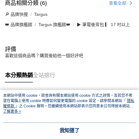
商品相關分類 (6)
查看全部
🔎 品牌快搜
Targus
👑 品牌旗艦館
Targus 旗艦館👑
▶ 筆電後背包 ▎ 17 吋以上
評價
喜歡這個商品嗎？購買後給他一個好評吧
本分類熱銷
全站排行
本網站中使用 cookie，欲查詢有關本網站使用 cookie 方式之詳情，及若您不希
熱門標籤
望在電腦上使用 cookie 時應如何變更電腦的 cookie 設定，請參閱本網站「
隱私
權條款
」之 Cookie 聲明。您繼續使用本網站即表示您同意本公司得按本網站使
用條款之 Cookie 聲明使用 cookie。
了解更多 >
我知道了