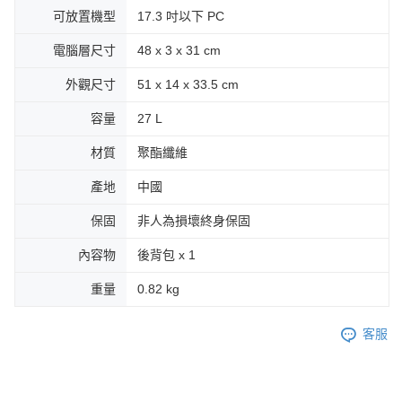
可放置機型
17.3 吋以下 PC
電腦層尺寸
48 x 3 x 31 cm
外觀尺寸
51 x 14 x 33.5 cm
容量
27 L
材質
聚酯纖維
產地
中國
保固
非人為損壞終身保固
內容物
後背包 x 1
重量
0.82 kg
客服