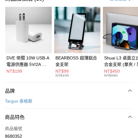
信用卡分期付款
3 期 0 利率 每期
NT$952
21家銀行
6 期 0 利率 每期
NT$476
21家銀行
合作金庫商業銀行
第一商業銀行
華南商業銀行
彰化商業銀行
合作金庫商業銀行
第一商業銀行
LINE Pay
上海商業儲蓄銀行
台北富邦商業銀行
華南商業銀行
彰化商業銀行
國泰世華商業銀行
兆豐國際商業銀行
Apple Pay
上海商業儲蓄銀行
台北富邦商業銀行
臺灣中小企業銀行
台中商業銀行
國泰世華商業銀行
兆豐國際商業銀行
DVE 帝聞 10W USB-A
BEARBOSS 超薄鋁合
Shuai L3 桌面
匯豐（台灣）商業銀行
華泰商業銀行
街口支付
臺灣中小企業銀行
台中商業銀行
電源供應器 5V/2A 充
金支架
合金支架 (單夾 / 
聯邦商業銀行
遠東國際商業銀行
匯豐（台灣）商業銀行
華泰商業銀行
電頭 (適用閱讀器、小
NT$199
NT$99
NT$450
悠遊付
元大商業銀行
永豐商業銀行
NT$199
NT$580
聯邦商業銀行
遠東國際商業銀行
電流設備)
玉山商業銀行
星展（台灣）商業銀行
元大商業銀行
永豐商業銀行
Google Pay
台新國際商業銀行
中國信託商業銀行
玉山商業銀行
星展（台灣）商業銀行
品牌
台灣樂天信用卡公司
台新國際商業銀行
中國信託商業銀行
全盈+PAY
Targus 泰格斯
台灣樂天信用卡公司
大哥付你分期
相關說明
商品特色
【大哥付你分期使用說明】
ATM付款
商品編號
1.本服務由台灣大哥大提供，台灣大哥大用戶可立即使用無須另外申請。
2.付款方式選擇「大哥付你分期」，訂單成立後會自動跳轉到大哥付的交易
8680352