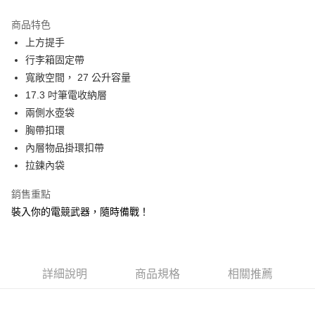
貨到付款
流程，驗證手機門號後，選擇欲分期的期數、繳款截止日，確認付款後即完
成交易。
商品特色
3.實際核准額度、可分期數及費用金額請依後續交易確認頁面所載為準。
運送方式
4.訂單成立30分鐘內，如未前往確認交易或遇審核未通過，訂單將自動取
上方提手
消。如遇「轉專審核」未通過狀況，表示未達大哥付你分期系統評分，恕無
宅配物流
行李箱固定帶
法說明評估內容。
寬敞空間， 27 公升容量
每筆NT$80，滿NT$490(含以上)免運費
【繳款方式說明】
1.分期款項不併入電信帳單，「大哥付你分期」於每月結算日後寄送繳費提
17.3 吋筆電收納層
離島郵局
醒簡訊。
兩側水壺袋
2.透過簡訊連結打開帳單後，可選擇「超商條碼／台灣大直營門市／銀行轉
每筆NT$100，滿NT$1,500(含以上)免運費
胸帶扣環
帳／街口支付／iPASS MONEY」等通路繳費。
內層物品掛環扣帶
付款後門市自取
【注意事項】
拉鍊內袋
免運費
1.本服務係由「台灣大哥大股份有限公司」（以下簡稱本公司）所提供，讓
用戶於交易時，得透過本服務購買商品或服務，並由商店將買賣／分期付款
買賣價金債權讓與本公司後，依約使用本公司帳單繳交帳款。
銷售重點
貨到付款
2.基於同意付款使用「大哥付你分期」之契約關係目的，商店將以您的個人
裝入你的電競武器，隨時備戰！
每筆NT$80，滿NT$1,000(含以上)免運費
資料（包含姓名、電話或地址）提供予台灣大哥大進項蒐集、處理及利用，
由本公司與您本人進行分期帳單所需資料之確認、核對及更正。
3.完整用戶服務條款，請詳閱以下連結：
https://oppay.tw/userRule
詳細說明
商品規格
相關推薦