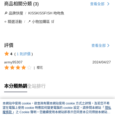
商品相關分類 (3)
查看全部
🔎 品牌快搜
KISSKISSFISH 吻吻魚
⭐ 精選活動
📍 小物加購區 🛒
評價
查看全部
4
(
1
則評價
)
army95307
2024/04/27
|
櫻花
本分類熱銷
全站排行
本網站中使用 cookie，欲查詢有關本網站使用 cookie 方式之詳情，及若您不希
熱門標籤
望在電腦上使用 cookie 時應如何變更電腦的 cookie 設定，請參閱本網站「
隱私
權條款
」之 Cookie 聲明。您繼續使用本網站即表示您同意本公司得按本網站使