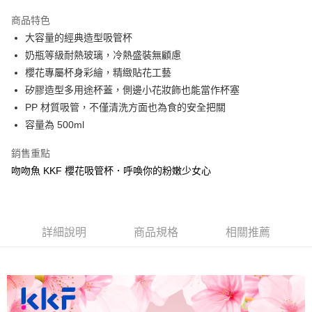
成交易。
商品特色
3.實際核准額度、可分期數及費用金額請依後續交易確認頁面所載為準。
運送方式
4.訂單成立30分鐘內，如未前往確認交易或遇審核未通過，訂單將自動取
大容量的經典造型吸管杯
消。如遇「轉專審核」未通過狀況，表示未達大哥付你分期系統評分，恕無
7-11取貨(快速到店)
奶瓶等級耐熱玻璃，冷熱盛裝無顧慮
法說明評估內容。
櫻花專屬杯身彩繪，精緻貼花工藝
每筆NT$100，滿NT$1,000(含以上)免運費
【繳款方式說明】
1.分期款項不併入電信帳單，「大哥付你分期」於每月結算日後寄送繳費提
矽膠造型多用途杯蓋，側邊小花妝飾也能當作杯塞
宅配物流
醒簡訊。
PP 材質吸管，不僅清洗方面也為食的安全把關
2.透過簡訊連結打開帳單後，可選擇「超商條碼／台灣大直營門市／銀行轉
每筆NT$80，滿NT$490(含以上)免運費
容量為 500ml
帳／街口支付／iPASS MONEY」等通路繳費。
離島郵局
【注意事項】
銷售重點
每筆NT$100，滿NT$1,500(含以上)免運費
1.本服務係由「台灣大哥大股份有限公司」（以下簡稱本公司）所提供，讓
吻吻魚 KKF 櫻花吸管杯．呼喚你的粉嫩少女心
用戶於交易時，得透過本服務購買商品或服務，並由商店將買賣／分期付款
買賣價金債權讓與本公司後，依約使用本公司帳單繳交帳款。
付款後門市自取
2.基於同意付款使用「大哥付你分期」之契約關係目的，商店將以您的個人
免運費
資料（包含姓名、電話或地址）提供予台灣大哥大進項蒐集、處理及利用，
由本公司與您本人進行分期帳單所需資料之確認、核對及更正。
詳細說明
商品規格
相關推薦
貨到付款
3.完整用戶服務條款，請詳閱以下連結：
https://oppay.tw/userRule
每筆NT$80，滿NT$1,000(含以上)免運費