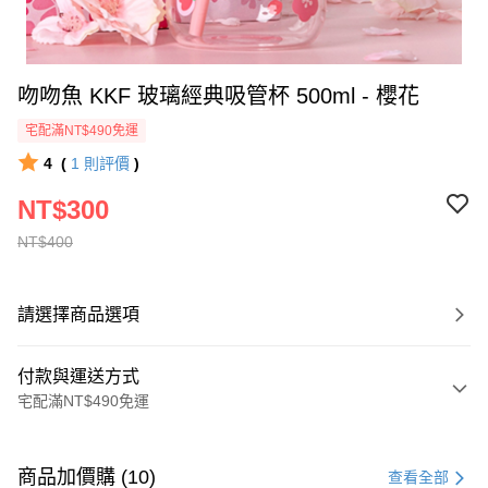
吻吻魚 KKF 玻璃經典吸管杯 500ml - 櫻花
宅配滿NT$490免運
4
(
1
則評價
)
NT$300
NT$400
請選擇商品選項
付款與運送方式
宅配滿NT$490免運
付款方式
信用卡一次付款
商品加價購 (10)
查看全部