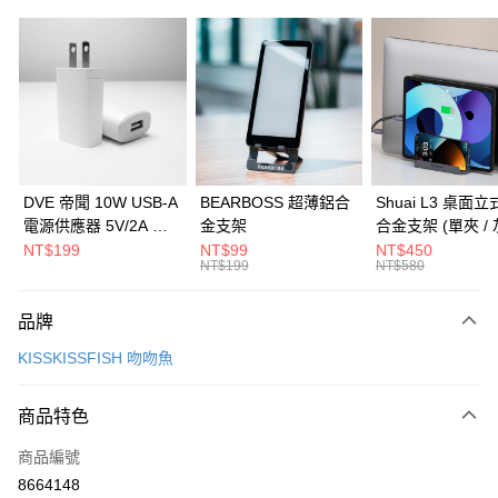
信用卡分期付款
3 期 0 利率 每期
NT$100
21家銀行
6 期 0 利率 每期
NT$50
21家銀行
合作金庫商業銀行
第一商業銀行
華南商業銀行
彰化商業銀行
合作金庫商業銀行
第一商業銀行
LINE Pay
上海商業儲蓄銀行
台北富邦商業銀行
華南商業銀行
彰化商業銀行
國泰世華商業銀行
兆豐國際商業銀行
Apple Pay
上海商業儲蓄銀行
台北富邦商業銀行
臺灣中小企業銀行
台中商業銀行
國泰世華商業銀行
兆豐國際商業銀行
DVE 帝聞 10W USB-A
BEARBOSS 超薄鋁合
Shuai L3 桌面
匯豐（台灣）商業銀行
華泰商業銀行
街口支付
臺灣中小企業銀行
台中商業銀行
電源供應器 5V/2A 充
金支架
合金支架 (單夾 / 
聯邦商業銀行
遠東國際商業銀行
匯豐（台灣）商業銀行
華泰商業銀行
電頭 (適用閱讀器、小
NT$199
NT$99
NT$450
悠遊付
元大商業銀行
永豐商業銀行
NT$199
NT$580
聯邦商業銀行
遠東國際商業銀行
電流設備)
玉山商業銀行
星展（台灣）商業銀行
元大商業銀行
永豐商業銀行
Google Pay
台新國際商業銀行
中國信託商業銀行
玉山商業銀行
星展（台灣）商業銀行
品牌
台灣樂天信用卡公司
台新國際商業銀行
中國信託商業銀行
全盈+PAY
KISSKISSFISH 吻吻魚
台灣樂天信用卡公司
大哥付你分期
相關說明
商品特色
【大哥付你分期使用說明】
ATM付款
商品編號
1.本服務由台灣大哥大提供，台灣大哥大用戶可立即使用無須另外申請。
2.付款方式選擇「大哥付你分期」，訂單成立後會自動跳轉到大哥付的交易
8664148
貨到付款
流程，驗證手機門號後，選擇欲分期的期數、繳款截止日，確認付款後即完