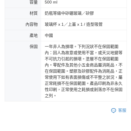
容量
500 ml
材質
奶瓶等級中矽硼玻璃／矽膠
內容物
玻璃杯 x 1／上蓋 x 1 / 造型吸管
產地
中國
保固
一年非人為損壞。下列況狀不在保固範圍
內：因人為故意或使用不當，或天災地變等
不可抗力引起的損壞。塗層不在保固範圍
內。零配件及其他小五金商品屬消耗品，不
在保固範圍。塑膠及矽膠配件為消耗品，正
常使用下如有表面損傷或不平整之狀況，屬
正常耗損不在保固範圍。產品印刷為非永久
性印刷，正常使用之耗損或剝落亦不在保固
之列。
客服