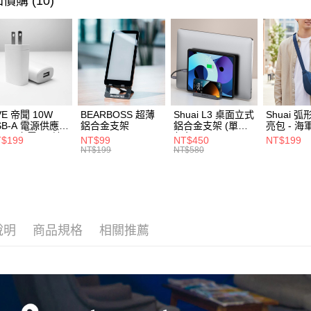
價購 (10)
醒簡訊。
3C 週邊
2.透過簡
宅配物流
帳／街口支
每筆NT$8
⭐ 精選活
【注意事
離島郵局
1.本服務
用戶於交
每筆NT$1
款買賣價
2.基於同
付款後門
資料（包
VE 帝聞 10W
BEARBOSS 超薄
Shuai L3 桌面立式
Shuai 
免運費
用，由本
SB-A 電源供應器
鋁合金支架
鋁合金支架 (單夾 /
亮包 - 海
/2A 充電頭 (適
灰色)
3.完整用
$199
NT$99
NT$450
NT$199
貨到付款
閱讀器、小電流
NT$199
NT$580
備)
每筆NT$8
說明
商品規格
相關推薦