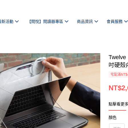
最新活動
【閱悅】閱讀器專區
商品資訊
會員服務
Twelve
吋硬殼內
宅配滿NT$
NT$2,
點擊看更多款
顏色