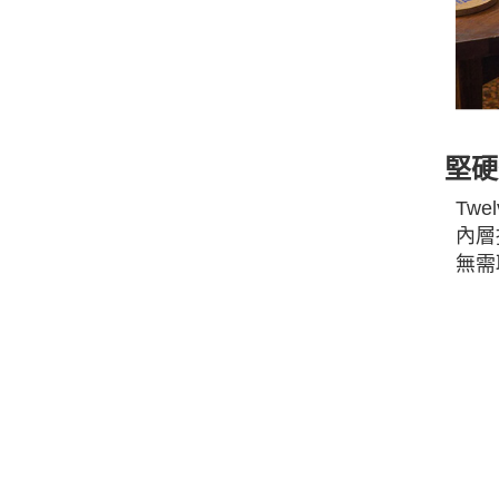
堅硬
Tw
內層
無需