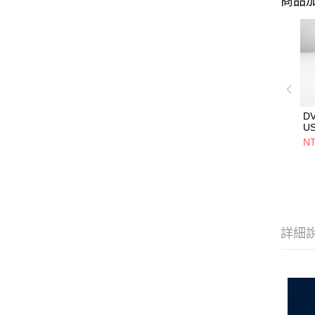
商品加
D
U
5V
NT
用
設
詳細