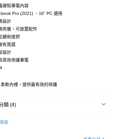
業銀行
彰化商業銀行
華商業銀行
兆豐國際商業銀行
義硬殼筆電內袋
業儲蓄銀行
台北富邦商業銀行
小企業銀行
台中商業銀行
cbook Pro (2021) 、16” PC 適用
華商業銀行
兆豐國際商業銀行
台灣）商業銀行
華泰商業銀行
小企業銀行
台中商業銀行
條設計
業銀行
遠東國際商業銀行
台灣）商業銀行
華泰商業銀行
納夾層，可放置配件
業銀行
永豐商業銀行
業銀行
遠東國際商業銀行
拉鏈和提把
業銀行
星展（台灣）商業銀行
業銀行
永豐商業銀行
y
際商業銀行
中國信託商業銀行
緻有質感
業銀行
星展（台灣）商業銀行
天信用卡公司
型設計
際商業銀行
中國信託商業銀行
天信用卡公司
軟高效保護筆電
分期
4
你分期使用說明】
由台灣大哥大提供，台灣大哥大用戶可立即使用無須另外申請。
、柔軟內裡，提供最有效的保護
式選擇「大哥付你分期」，訂單成立後會自動跳轉到大哥付的交易
證手機門號後，選擇欲分期的期數、繳款截止日，確認付款後即
。
類 (4)
准額度、可分期數及費用金額請依後續交易確認頁面所載為準。
立30分鐘內，如未前往確認交易或遇審核未通過，訂單將自動取
搜
Twelve South
「轉專審核」未通過狀況，表示未達大哥付你分期系統評分，恕
客服
評估內容。
(快速到店)
與旅遊配件
皮夾 / 收納包 / 內袋
筆電平板內袋 / 保
式說明】
00，滿NT$1,000(含以上)免運費
項不併入電信帳單，「大哥付你分期」於每月結算日後寄送繳費提