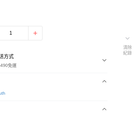
清除
紀錄
送方式
490免運
次付款
uth
期付款
0 利率 每期
NT$896
21家銀行
0 利率 每期
NT$448
21家銀行
庫商業銀行
第一商業銀行
業銀行
彰化商業銀行
庫商業銀行
第一商業銀行
業儲蓄銀行
台北富邦商業銀行