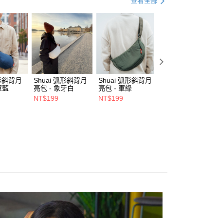
查看全部
與家電
Apple 週邊配件
MacBook
訊連結打開帳單後，可選擇「超商條碼／台灣大直營門市／銀行轉
付／iPASS MONEY」等通路繳費。
0，滿NT$490(含以上)免運費
動
💡 背包提袋｜回饋 2%
項】
係由「台灣大哥大股份有限公司」（以下簡稱本公司）所提供，讓
易時，得透過本服務購買商品或服務，並由商店將買賣／分期付
00，滿NT$1,500(含以上)免運費
金債權讓與本公司後，依約使用本公司帳單繳交帳款。
意付款使用「大哥付你分期」之契約關係目的，商店將以您的個人
市自取
含姓名、電話或地址）提供予台灣大哥大進項蒐集、處理及利
弧形斜背月
Shuai 弧形斜背月
Shuai 弧形斜背月
Shuai L4 桌面立
公司與您本人進行分期帳單所需資料之確認、核對及更正。
軍藍
亮包 - 象牙白
亮包 - 軍綠
鋁合金支架 - 雙夾
- 灰色
戶服務條款，請詳閱以下連結：
https://oppay.tw/userRule
NT$199
NT$199
NT$550
NT$680
0，滿NT$1,000(含以上)免運費