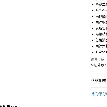
華南商
國泰世
極簡主
Apple Pay
上海商
臺灣中
16" Ma
國泰世
匯豐（
街口支付
臺灣中
內側繃
聯邦商
匯豐（
內裡收
悠遊付
元大商
聯邦商
真皮雙
玉山商
元大商
Google Pa
台新國
縫線精
玉山商
台灣樂
菱格造
台新國
全盈+PAY
台灣樂
內裡柔
大哥付你
TS-220
相關說明
銷售重點
【大哥付
ATM付款
1.本服務
堅硬外殼
2.付款方
貨到付款
流程，驗
完成交易
商品相關分
3.實際核
4.訂單成
運送方式
🔎 品牌快
消。如遇
分享
無法說明
7-11取貨
行李箱包
【繳款方
護套
每筆NT$1
1.分期款