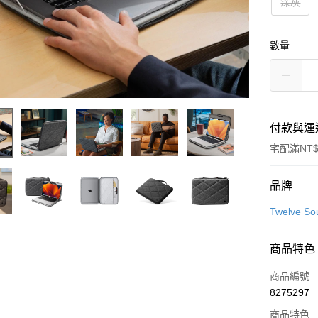
深灰
數量
付款與運
宅配滿NT$
付款方式
品牌
信用卡一
Twelve So
信用卡分
商品特色
3 期 
商品編號
6 期 
合作金
8275297
華南商
合作金
LINE Pay
上海商
商品特色