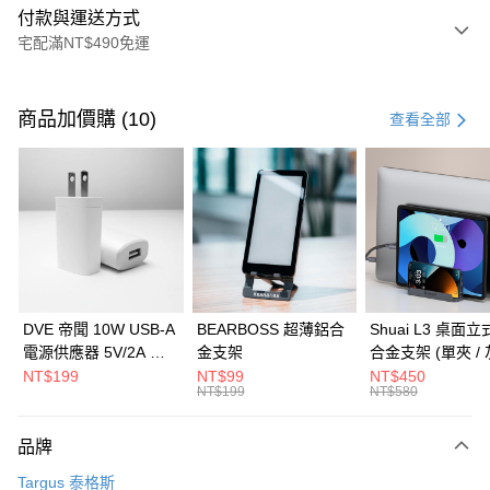
付款與運送方式
宅配滿NT$490免運
付款方式
信用卡一次付款
商品加價購 (10)
查看全部
信用卡分期付款
3 期 0 利率 每期
NT$816
21家銀行
6 期 0 利率 每期
NT$408
21家銀行
合作金庫商業銀行
第一商業銀行
華南商業銀行
彰化商業銀行
合作金庫商業銀行
第一商業銀行
LINE Pay
上海商業儲蓄銀行
台北富邦商業銀行
華南商業銀行
彰化商業銀行
國泰世華商業銀行
兆豐國際商業銀行
Apple Pay
上海商業儲蓄銀行
台北富邦商業銀行
臺灣中小企業銀行
台中商業銀行
國泰世華商業銀行
兆豐國際商業銀行
DVE 帝聞 10W USB-A
BEARBOSS 超薄鋁合
Shuai L3 桌面
匯豐（台灣）商業銀行
華泰商業銀行
街口支付
臺灣中小企業銀行
台中商業銀行
電源供應器 5V/2A 充
金支架
合金支架 (單夾 / 
聯邦商業銀行
遠東國際商業銀行
匯豐（台灣）商業銀行
華泰商業銀行
電頭 (適用閱讀器、小
NT$199
NT$99
NT$450
悠遊付
元大商業銀行
永豐商業銀行
NT$199
NT$580
聯邦商業銀行
遠東國際商業銀行
電流設備)
玉山商業銀行
星展（台灣）商業銀行
元大商業銀行
永豐商業銀行
Google Pay
台新國際商業銀行
中國信託商業銀行
玉山商業銀行
星展（台灣）商業銀行
品牌
台灣樂天信用卡公司
台新國際商業銀行
中國信託商業銀行
全盈+PAY
Targus 泰格斯
台灣樂天信用卡公司