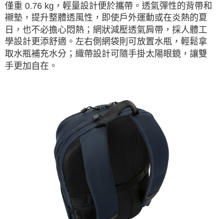
僅重 0.76 kg，輕量設計便於攜帶。透氣彈性的背帶和
襯墊，提升整體透風性，即使戶外運動或在炎熱的夏
日，也不必擔心悶熱；網狀減壓透氣肩帶，採人體工
學設計更添舒適。左右側網袋則可放置水瓶，輕鬆拿
取水瓶補充水分；織帶設計可隨手掛太陽眼鏡，讓雙
手更加自在。