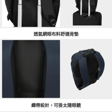
透氣網眼布料舒適背墊
織帶設計，可掛太陽眼鏡