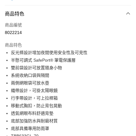
大哥付你分期
相關說明
商品特色
【大哥付你分期使用說明】
ATM付款
商品編號
1.本服務由台灣大哥大提供，台灣大哥大用戶可立即使用無須另外申請。
2.付款方式選擇「大哥付你分期」，訂單成立後會自動跳轉到大哥付的交易
8022214
貨到付款
流程，驗證手機門號後，選擇欲分期的期數、繳款截止日，確認付款後即完
成交易。
商品特色
3.實際核准額度、可分期數及費用金額請依後續交易確認頁面所載為準。
運送方式
4.訂單成立30分鐘內，如未前往確認交易或遇審核未通過，訂單將自動取
反光條設計增加夜間使用安全性及可見性
消。如遇「轉專審核」未通過狀況，表示未達大哥付你分期系統評分，恕無
宅配物流
半懸可調式 SafePort® 筆電保護層
法說明評估內容。
雙前袋設計可放置隨身小物
每筆NT$80，滿NT$490(含以上)免運費
【繳款方式說明】
1.分期款項不併入電信帳單，「大哥付你分期」於每月結算日後寄送繳費提
系統收納口袋與隔間
離島郵局
醒簡訊。
兩側網眼袋可放水壺
2.透過簡訊連結打開帳單後，可選擇「超商條碼／台灣大直營門市／銀行轉
每筆NT$100，滿NT$1,500(含以上)免運費
織帶設計，可掛太陽眼鏡
帳／街口支付／iPASS MONEY」等通路繳費。
行李帶設計，可上拉桿箱
付款後門市自取
【注意事項】
移動式胸扣，防止背包晃動
免運費
1.本服務係由「台灣大哥大股份有限公司」（以下簡稱本公司）所提供，讓
用戶於交易時，得透過本服務購買商品或服務，並由商店將買賣／分期付款
透氣網眼布料舒適背墊
買賣價金債權讓與本公司後，依約使用本公司帳單繳交帳款。
貨到付款
底部加強防水與耐磨材質
2.基於同意付款使用「大哥付你分期」之契約關係目的，商店將以您的個人
每筆NT$80，滿NT$1,000(含以上)免運費
底部具備專用防雨罩
資料（包含姓名、電話或地址）提供予台灣大哥大進項蒐集、處理及利用，
由本公司與您本人進行分期帳單所需資料之確認、核對及更正。
TBB633GL-70