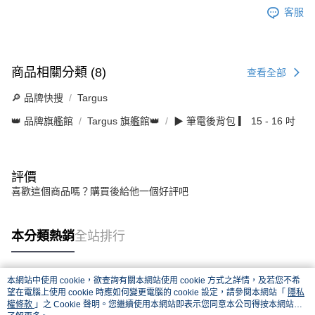
客服
商品相關分類 (8)
查看全部
🔎 品牌快搜
Targus
👑 品牌旗艦館
Targus 旗艦館👑
▶ 筆電後背包 ▎ 15 - 16 吋
評價
喜歡這個商品嗎？購買後給他一個好評吧
本分類熱銷
全站排行
本網站中使用 cookie，欲查詢有關本網站使用 cookie 方式之詳情，及若您不希
熱門標籤
望在電腦上使用 cookie 時應如何變更電腦的 cookie 設定，請參閱本網站「
隱私
權條款
」之 Cookie 聲明。您繼續使用本網站即表示您同意本公司得按本網站使