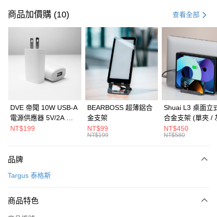
信用卡一次付款
商品加價購 (10)
查看全部
信用卡分期付款
3 期 0 利率 每期
NT$3,663
21家銀行
6 期 0 利率 每期
NT$1,831
21家銀行
合作金庫商業銀行
第一商業銀行
華南商業銀行
彰化商業銀行
合作金庫商業銀行
第一商業銀行
LINE Pay
上海商業儲蓄銀行
台北富邦商業銀行
華南商業銀行
彰化商業銀行
國泰世華商業銀行
兆豐國際商業銀行
Apple Pay
上海商業儲蓄銀行
台北富邦商業銀行
臺灣中小企業銀行
台中商業銀行
國泰世華商業銀行
兆豐國際商業銀行
DVE 帝聞 10W USB-A
BEARBOSS 超薄鋁合
Shuai L3 桌面
匯豐（台灣）商業銀行
華泰商業銀行
街口支付
臺灣中小企業銀行
台中商業銀行
電源供應器 5V/2A 充
金支架
合金支架 (單夾 / 
聯邦商業銀行
遠東國際商業銀行
匯豐（台灣）商業銀行
華泰商業銀行
電頭 (適用閱讀器、小
NT$199
NT$99
NT$450
悠遊付
元大商業銀行
永豐商業銀行
NT$199
NT$580
聯邦商業銀行
遠東國際商業銀行
電流設備)
玉山商業銀行
星展（台灣）商業銀行
元大商業銀行
永豐商業銀行
Google Pay
台新國際商業銀行
中國信託商業銀行
玉山商業銀行
星展（台灣）商業銀行
品牌
台灣樂天信用卡公司
台新國際商業銀行
中國信託商業銀行
全盈+PAY
Targus 泰格斯
台灣樂天信用卡公司
大哥付你分期
相關說明
商品特色
【大哥付你分期使用說明】
ATM付款