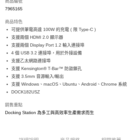
商品編號
1.本服務由台灣大哥大提供，台灣大哥大用戶可立即使用無須另外申請。
2.付款方式選擇「大哥付你分期」，訂單成立後會自動跳轉到大哥付的交易
7965165
貨到付款
流程，驗證手機門號後，選擇欲分期的期數、繳款截止日，確認付款後即完
成交易。
商品特色
3.實際核准額度、可分期數及費用金額請依後續交易確認頁面所載為準。
運送方式
4.訂單成立30分鐘內，如未前往確認交易或遇審核未通過，訂單將自動取
可提供筆電高達 100W 的充電 ( 限 Type-C )
消。如遇「轉專審核」未通過狀況，表示未達大哥付你分期系統評分，恕無
宅配物流
支援兩個 HDMI 2.0 顯示器
法說明評估內容。
支援兩個 Display Port 1.2 輸入連接埠
每筆NT$80，滿NT$490(含以上)免運費
【繳款方式說明】
1.分期款項不併入電信帳單，「大哥付你分期」於每月結算日後寄送繳費提
4 個 USB 3.2 連接埠，用於外接設備
離島郵局
醒簡訊。
支援乙太網路連接埠
2.透過簡訊連結打開帳單後，可選擇「超商條碼／台灣大直營門市／銀行轉
每筆NT$100，滿NT$1,500(含以上)免運費
支援 Kensington® T-Bar™ 防盜鎖孔
帳／街口支付／iPASS MONEY」等通路繳費。
支援 3.5mm 音源輸入/輸出
付款後門市自取
【注意事項】
支援 Windows、macOS、Ubuntu、Android、Chrome 系統
免運費
1.本服務係由「台灣大哥大股份有限公司」（以下簡稱本公司）所提供，讓
用戶於交易時，得透過本服務購買商品或服務，並由商店將買賣／分期付款
DOCK182USZ
買賣價金債權讓與本公司後，依約使用本公司帳單繳交帳款。
貨到付款
2.基於同意付款使用「大哥付你分期」之契約關係目的，商店將以您的個人
銷售重點
每筆NT$80，滿NT$1,000(含以上)免運費
資料（包含姓名、電話或地址）提供予台灣大哥大進項蒐集、處理及利用，
Docking Station 為多工與高效率生產需求而生
由本公司與您本人進行分期帳單所需資料之確認、核對及更正。
3.完整用戶服務條款，請詳閱以下連結：
https://oppay.tw/userRule