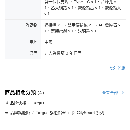
含一個快充埠 、Type－C x 1、音源孔 x
1、乙太網路 x 1、電源輸出 x 1、電源輸入
x 1
內容物
連接埠 x 1、雙用傳輸線 x 1、AC 變壓器 x
1、連接電纜 x 1、說明書 x 1
產地
中國
保固
非人為損壞 3 年保固
客服
商品相關分類 (4)
查看全部
🔎 品牌快搜
Targus
👑 品牌旗艦館
Targus 旗艦館👑
▷ CitySmart 系列