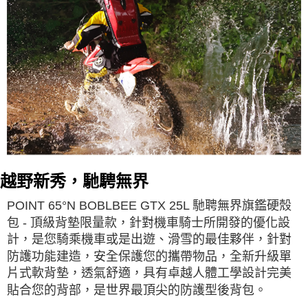
越野新秀，馳騁無界
POINT 65°N BOBLBEE GTX 25L 馳聘無界旗鑑硬殼
包 - 頂級背墊限量款，針對機車騎士所開發的優化設
計，是您騎乘機車或是出遊、滑雪的最佳夥伴，針對
防護功能建造，安全保護您的攜帶物品，全新升級單
片式軟背墊，透氣舒適，具有卓越人體工學設計完美
貼合您的背部，是世界最頂尖的防護型後背包。