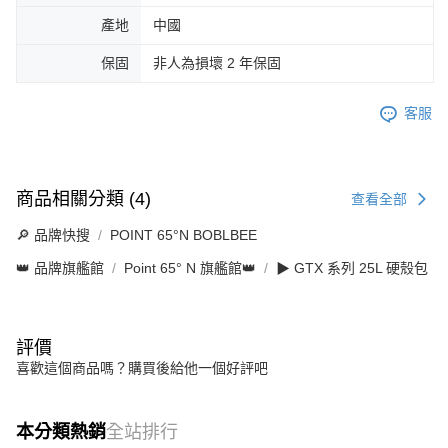
產地
中國
保固
非人為損壞 2 年保固
客服
商品相關分類 (4)
查看全部
🔎 品牌快搜
POINT 65°N BOBLBEE
👑 品牌旗艦館
Point 65° N 旗艦館👑
▶ GTX 系列 25L 硬殼包
評價
喜歡這個商品嗎？購買後給他一個好評吧
本分類熱銷
全站排行