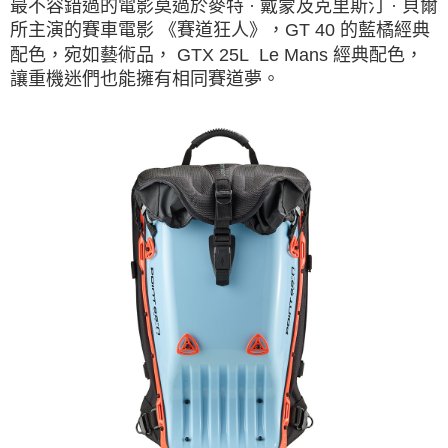
最不容錯過的電影莫過於麥特 · 戴蒙及克里斯汀 · 貝爾
所主演的賽車電影 《賽道狂人》，GT 40 的藍橘經典
配色，宛如藝術品， GTX 25L Le Mans 經典配色，
讓重機迷們也能擁有相同賽道夢。