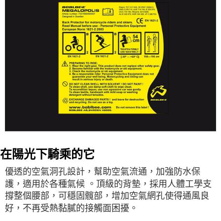
在陽光下騎乘的它
優透的空氣洞孔設計，幫助空氣流通，加強防水保
護，適用於各種氣候 。頂級的背墊，採用人體工學支
撐整個腰部，可穩固髖部，增加空氣網孔使得通風良
好，不再受熱黏膩的接觸面困擾。