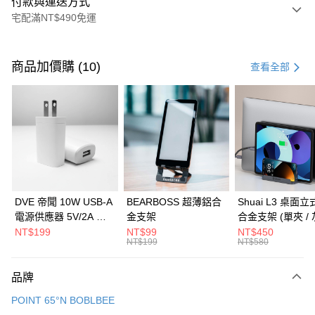
付款與運送方式
宅配滿NT$490免運
付款方式
信用卡一次付款
商品加價購 (10)
查看全部
信用卡分期付款
3 期 0 利率 每期
NT$4,500
21家銀行
6 期 0 利率 每期
NT$2,250
21家銀行
合作金庫商業銀行
第一商業銀行
華南商業銀行
彰化商業銀行
合作金庫商業銀行
第一商業銀行
LINE Pay
上海商業儲蓄銀行
台北富邦商業銀行
華南商業銀行
彰化商業銀行
國泰世華商業銀行
兆豐國際商業銀行
Apple Pay
上海商業儲蓄銀行
台北富邦商業銀行
臺灣中小企業銀行
台中商業銀行
國泰世華商業銀行
兆豐國際商業銀行
DVE 帝聞 10W USB-A
BEARBOSS 超薄鋁合
Shuai L3 桌面
匯豐（台灣）商業銀行
華泰商業銀行
街口支付
臺灣中小企業銀行
台中商業銀行
電源供應器 5V/2A 充
金支架
合金支架 (單夾 / 
聯邦商業銀行
遠東國際商業銀行
匯豐（台灣）商業銀行
華泰商業銀行
電頭 (適用閱讀器、小
NT$199
NT$99
NT$450
悠遊付
元大商業銀行
永豐商業銀行
NT$199
NT$580
聯邦商業銀行
遠東國際商業銀行
電流設備)
玉山商業銀行
星展（台灣）商業銀行
元大商業銀行
永豐商業銀行
Google Pay
台新國際商業銀行
中國信託商業銀行
玉山商業銀行
星展（台灣）商業銀行
品牌
台灣樂天信用卡公司
台新國際商業銀行
中國信託商業銀行
全盈+PAY
POINT 65°N BOBLBEE
台灣樂天信用卡公司