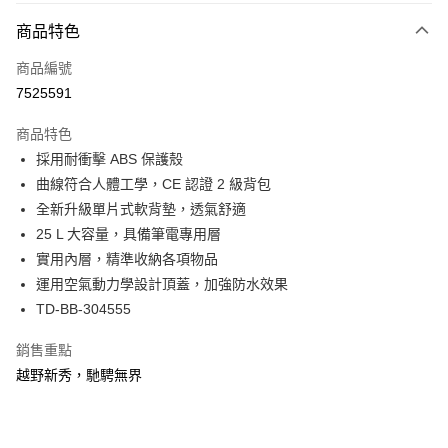
大哥付你分期
相關說明
商品特色
【大哥付你分期使用說明】
ATM付款
商品編號
1.本服務由台灣大哥大提供，台灣大哥大用戶可立即使用無須另外申請。
2.付款方式選擇「大哥付你分期」，訂單成立後會自動跳轉到大哥付的交易
7525591
貨到付款
流程，驗證手機門號後，選擇欲分期的期數、繳款截止日，確認付款後即完
成交易。
商品特色
3.實際核准額度、可分期數及費用金額請依後續交易確認頁面所載為準。
運送方式
4.訂單成立30分鐘內，如未前往確認交易或遇審核未通過，訂單將自動取
採用耐衝擊 ABS 保護殼
消。如遇「轉專審核」未通過狀況，表示未達大哥付你分期系統評分，恕無
宅配物流
曲線符合人體工學，CE 認證 2 級背包
法說明評估內容。
全新升級單片式軟背墊，透氣舒適
每筆NT$80，滿NT$490(含以上)免運費
【繳款方式說明】
1.分期款項不併入電信帳單，「大哥付你分期」於每月結算日後寄送繳費提
25 L 大容量，具備筆電專用層
付款後門市自取
醒簡訊。
實用內層，精準收納各項物品
2.透過簡訊連結打開帳單後，可選擇「超商條碼／台灣大直營門市／銀行轉
免運費
運用空氣動力學設計頂蓋，加強防水效果
帳／街口支付／iPASS MONEY」等通路繳費。
TD-BB-304555
貨到付款
【注意事項】
每筆NT$80，滿NT$1,000(含以上)免運費
1.本服務係由「台灣大哥大股份有限公司」（以下簡稱本公司）所提供，讓
銷售重點
用戶於交易時，得透過本服務購買商品或服務，並由商店將買賣／分期付款
買賣價金債權讓與本公司後，依約使用本公司帳單繳交帳款。
越野新秀，馳騁無界
2.基於同意付款使用「大哥付你分期」之契約關係目的，商店將以您的個人
資料（包含姓名、電話或地址）提供予台灣大哥大進項蒐集、處理及利用，
由本公司與您本人進行分期帳單所需資料之確認、核對及更正。
3.完整用戶服務條款，請詳閱以下連結：
https://oppay.tw/userRule