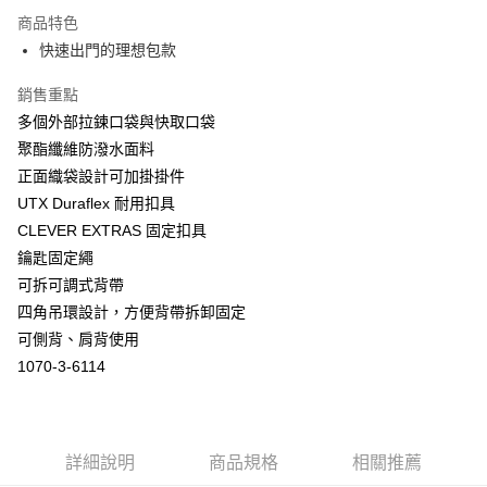
成交易。
商品特色
3.實際核准額度、可分期數及費用金額請依後續交易確認頁面所載為準。
運送方式
4.訂單成立30分鐘內，如未前往確認交易或遇審核未通過，訂單將自動取
快速出門的理想包款
消。如遇「轉專審核」未通過狀況，表示未達大哥付你分期系統評分，恕無
宅配物流
法說明評估內容。
銷售重點
每筆NT$80，滿NT$490(含以上)免運費
【繳款方式說明】
多個外部拉鍊口袋與快取口袋
1.分期款項不併入電信帳單，「大哥付你分期」於每月結算日後寄送繳費提
離島郵局
醒簡訊。
聚酯纖維防潑水面料
2.透過簡訊連結打開帳單後，可選擇「超商條碼／台灣大直營門市／銀行轉
每筆NT$100，滿NT$1,500(含以上)免運費
正面織袋設計可加掛掛件
帳／街口支付／iPASS MONEY」等通路繳費。
UTX Duraflex 耐用扣具
付款後門市自取
【注意事項】
CLEVER EXTRAS 固定扣具
免運費
1.本服務係由「台灣大哥大股份有限公司」（以下簡稱本公司）所提供，讓
鑰匙固定繩
用戶於交易時，得透過本服務購買商品或服務，並由商店將買賣／分期付款
買賣價金債權讓與本公司後，依約使用本公司帳單繳交帳款。
可拆可調式背帶
貨到付款
2.基於同意付款使用「大哥付你分期」之契約關係目的，商店將以您的個人
四角吊環設計，方便背帶拆卸固定
每筆NT$80，滿NT$1,000(含以上)免運費
資料（包含姓名、電話或地址）提供予台灣大哥大進項蒐集、處理及利用，
可側背、肩背使用
由本公司與您本人進行分期帳單所需資料之確認、核對及更正。
3.完整用戶服務條款，請詳閱以下連結：
https://oppay.tw/userRule
1070-3-6114
詳細說明
商品規格
相關推薦