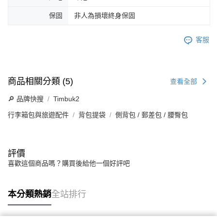
保固
非人為損壞終身保固
客服
商品相關分類 (5)
查看全部
🔎 品牌快搜
Timbuk2
行李箱包與旅遊配件
背包提袋
側背包 / 郵差包 / 腰臀包
評價
喜歡這個商品嗎？購買後給他一個好評吧
本分類熱銷
全站排行