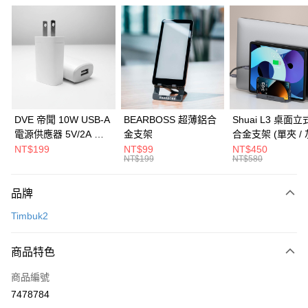
信用卡分期付款
3 期 0 利率 每期
NT$760
21家銀行
6 期 0 利率 每期
NT$380
21家銀行
合作金庫商業銀行
第一商業銀行
華南商業銀行
彰化商業銀行
合作金庫商業銀行
第一商業銀行
LINE Pay
上海商業儲蓄銀行
台北富邦商業銀行
華南商業銀行
彰化商業銀行
國泰世華商業銀行
兆豐國際商業銀行
Apple Pay
上海商業儲蓄銀行
台北富邦商業銀行
臺灣中小企業銀行
台中商業銀行
國泰世華商業銀行
兆豐國際商業銀行
DVE 帝聞 10W USB-A
BEARBOSS 超薄鋁合
Shuai L3 桌面
匯豐（台灣）商業銀行
華泰商業銀行
街口支付
臺灣中小企業銀行
台中商業銀行
電源供應器 5V/2A 充
金支架
合金支架 (單夾 / 
聯邦商業銀行
遠東國際商業銀行
匯豐（台灣）商業銀行
華泰商業銀行
電頭 (適用閱讀器、小
NT$199
NT$99
NT$450
悠遊付
元大商業銀行
永豐商業銀行
NT$199
NT$580
聯邦商業銀行
遠東國際商業銀行
電流設備)
玉山商業銀行
星展（台灣）商業銀行
元大商業銀行
永豐商業銀行
Google Pay
台新國際商業銀行
中國信託商業銀行
玉山商業銀行
星展（台灣）商業銀行
品牌
台灣樂天信用卡公司
台新國際商業銀行
中國信託商業銀行
全盈+PAY
Timbuk2
台灣樂天信用卡公司
大哥付你分期
相關說明
商品特色
【大哥付你分期使用說明】
ATM付款
商品編號
1.本服務由台灣大哥大提供，台灣大哥大用戶可立即使用無須另外申請。
2.付款方式選擇「大哥付你分期」，訂單成立後會自動跳轉到大哥付的交易
7478784
貨到付款
流程，驗證手機門號後，選擇欲分期的期數、繳款截止日，確認付款後即完