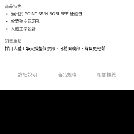
成交易。
商品特色
3.實際核准額度、可分期數及費用金額請依後續交易確認頁面所載為準。
運送方式
4.訂單成立30分鐘內，如未前往確認交易或遇審核未通過，訂單將自動取
適用於 POINT 65°N BOBLBEE 硬殼包
消。如遇「轉專審核」未通過狀況，表示未達大哥付你分期系統評分，恕無
宅配物流
軟背墊空氣洞孔
法說明評估內容。
人體工學設計
每筆NT$80，滿NT$490(含以上)免運費
【繳款方式說明】
1.分期款項不併入電信帳單，「大哥付你分期」於每月結算日後寄送繳費提
付款後門市自取
醒簡訊。
銷售重點
2.透過簡訊連結打開帳單後，可選擇「超商條碼／台灣大直營門市／銀行轉
免運費
採用人體工學支撐整個腰部，可穩固髖部，背負更輕鬆。
帳／街口支付／iPASS MONEY」等通路繳費。
貨到付款
【注意事項】
每筆NT$80，滿NT$1,000(含以上)免運費
1.本服務係由「台灣大哥大股份有限公司」（以下簡稱本公司）所提供，讓
用戶於交易時，得透過本服務購買商品或服務，並由商店將買賣／分期付款
詳細說明
商品規格
相關推薦
買賣價金債權讓與本公司後，依約使用本公司帳單繳交帳款。
2.基於同意付款使用「大哥付你分期」之契約關係目的，商店將以您的個人
資料（包含姓名、電話或地址）提供予台灣大哥大進項蒐集、處理及利用，
由本公司與您本人進行分期帳單所需資料之確認、核對及更正。
3.完整用戶服務條款，請詳閱以下連結：
https://oppay.tw/userRule