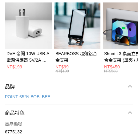
信用卡分期付款
3 期 0 利率 每期
NT$3,166
21家銀行
6 期 0 利率 每期
NT$1,583
21家銀行
合作金庫商業銀行
第一商業銀行
華南商業銀行
彰化商業銀行
合作金庫商業銀行
第一商業銀行
LINE Pay
上海商業儲蓄銀行
台北富邦商業銀行
華南商業銀行
彰化商業銀行
國泰世華商業銀行
兆豐國際商業銀行
Apple Pay
上海商業儲蓄銀行
台北富邦商業銀行
臺灣中小企業銀行
台中商業銀行
國泰世華商業銀行
兆豐國際商業銀行
DVE 帝聞 10W USB-A
BEARBOSS 超薄鋁合
Shuai L3 桌面
匯豐（台灣）商業銀行
華泰商業銀行
街口支付
臺灣中小企業銀行
台中商業銀行
電源供應器 5V/2A 充
金支架
合金支架 (單夾 / 
聯邦商業銀行
遠東國際商業銀行
匯豐（台灣）商業銀行
華泰商業銀行
電頭 (適用閱讀器、小
NT$199
NT$99
NT$450
悠遊付
元大商業銀行
永豐商業銀行
NT$199
NT$580
聯邦商業銀行
遠東國際商業銀行
電流設備)
玉山商業銀行
星展（台灣）商業銀行
元大商業銀行
永豐商業銀行
Google Pay
台新國際商業銀行
中國信託商業銀行
玉山商業銀行
星展（台灣）商業銀行
品牌
台灣樂天信用卡公司
台新國際商業銀行
中國信託商業銀行
全盈+PAY
POINT 65°N BOBLBEE
台灣樂天信用卡公司
大哥付你分期
相關說明
商品特色
【大哥付你分期使用說明】
ATM付款
商品編號
1.本服務由台灣大哥大提供，台灣大哥大用戶可立即使用無須另外申請。
2.付款方式選擇「大哥付你分期」，訂單成立後會自動跳轉到大哥付的交易
6775132
貨到付款
流程，驗證手機門號後，選擇欲分期的期數、繳款截止日，確認付款後即完