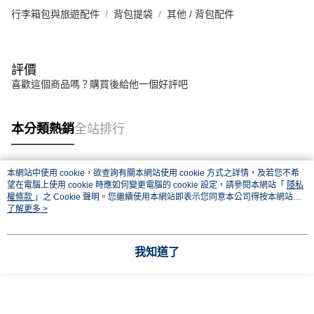
行李箱包與旅遊配件
背包提袋
其他 / 背包配件
評價
喜歡這個商品嗎？購買後給他一個好評吧
本分類熱銷
全站排行
本網站中使用 cookie，欲查詢有關本網站使用 cookie 方式之詳情，及若您不希
熱門標籤
望在電腦上使用 cookie 時應如何變更電腦的 cookie 設定，請參閱本網站「
隱私
權條款
」之 Cookie 聲明。您繼續使用本網站即表示您同意本公司得按本網站使
用條款之 Cookie 聲明使用 cookie。
了解更多 >
我知道了