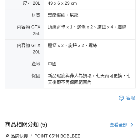
尺寸 20L
49 x 6 x 29 cm
材質
聚酯纖維、尼龍
内容物 GTX
頂級背墊 x 1、邊條 x 2、旋鈕 x 4、螺絲
25L
内容物 GTX
邊條 x 2、旋鈕 x 2、螺絲
20L
產地
中國
保固
新品瑕疵與非人為損壞，七天內可更換，七
天後即不再保固範圍內
客服
商品相關分類 (5)
查看全部
🔎 品牌快搜
POINT 65°N BOBLBEE