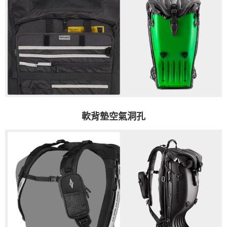
軟背墊空氣洞孔