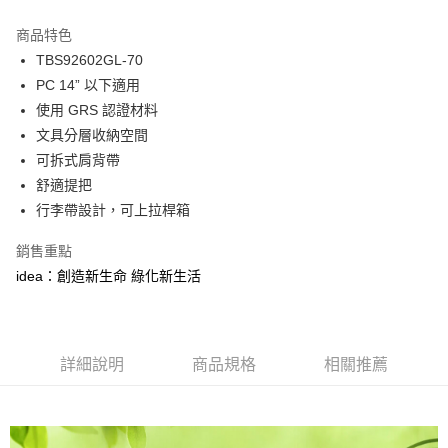
貨到付款
流程，驗證手機門號後，選擇欲分期的期數、繳款截止日，確認付款後即完
成交易。
商品特色
3.實際核准額度、可分期數及費用金額請依後續交易確認頁面所載為準。
運送方式
4.訂單成立30分鐘內，如未前往確認交易或遇審核未通過，訂單將自動取
TBS92602GL-70
消。如遇「轉專審核」未通過狀況，表示未達大哥付你分期系統評分，恕無
宅配物流
PC 14” 以下適用
法說明評估內容。
使用 GRS 認證材料
每筆NT$80，滿NT$490(含以上)免運費
【繳款方式說明】
1.分期款項不併入電信帳單，「大哥付你分期」於每月結算日後寄送繳費提
文具分層收納空間
離島郵局
醒簡訊。
可拆式肩背帶​
2.透過簡訊連結打開帳單後，可選擇「超商條碼／台灣大直營門市／銀行轉
每筆NT$100，滿NT$1,500(含以上)免運費
舒適提把
帳／街口支付／iPASS MONEY」等通路繳費。
行李帶設計，可上拉桿箱
付款後門市自取
【注意事項】
免運費
1.本服務係由「台灣大哥大股份有限公司」（以下簡稱本公司）所提供，讓
銷售重點
用戶於交易時，得透過本服務購買商品或服務，並由商店將買賣／分期付款
買賣價金債權讓與本公司後，依約使用本公司帳單繳交帳款。
idea：創造新生命 綠化新生活
貨到付款
2.基於同意付款使用「大哥付你分期」之契約關係目的，商店將以您的個人
每筆NT$80，滿NT$1,000(含以上)免運費
資料（包含姓名、電話或地址）提供予台灣大哥大進項蒐集、處理及利用，
由本公司與您本人進行分期帳單所需資料之確認、核對及更正。
3.完整用戶服務條款，請詳閱以下連結：
https://oppay.tw/userRule
詳細說明
商品規格
相關推薦