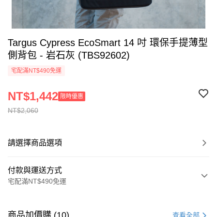
Targus Cypress EcoSmart 14 吋 環保手提薄型
側背包 - 岩石灰 (TBS92602)
宅配滿NT$490免運
NT$1,442
限時優惠
NT$2,060
請選擇商品選項
付款與運送方式
宅配滿NT$490免運
付款方式
信用卡一次付款
商品加價購 (10)
查看全部