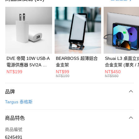
信用卡分期付款
3 期 0 利率 每期
NT$583
21家銀行
6 期 0 利率 每期
NT$291
21家銀行
合作金庫商業銀行
第一商業銀行
華南商業銀行
彰化商業銀行
合作金庫商業銀行
第一商業銀行
LINE Pay
上海商業儲蓄銀行
台北富邦商業銀行
華南商業銀行
彰化商業銀行
國泰世華商業銀行
兆豐國際商業銀行
Apple Pay
上海商業儲蓄銀行
台北富邦商業銀行
臺灣中小企業銀行
台中商業銀行
國泰世華商業銀行
兆豐國際商業銀行
DVE 帝聞 10W USB-A
BEARBOSS 超薄鋁合
Shuai L3 桌面
匯豐（台灣）商業銀行
華泰商業銀行
街口支付
臺灣中小企業銀行
台中商業銀行
電源供應器 5V/2A 充
金支架
合金支架 (單夾 / 
聯邦商業銀行
遠東國際商業銀行
匯豐（台灣）商業銀行
華泰商業銀行
電頭 (適用閱讀器、小
NT$199
NT$99
NT$450
悠遊付
元大商業銀行
永豐商業銀行
NT$199
NT$580
聯邦商業銀行
遠東國際商業銀行
電流設備)
玉山商業銀行
星展（台灣）商業銀行
元大商業銀行
永豐商業銀行
Google Pay
台新國際商業銀行
中國信託商業銀行
玉山商業銀行
星展（台灣）商業銀行
品牌
台灣樂天信用卡公司
台新國際商業銀行
中國信託商業銀行
全盈+PAY
Targus 泰格斯
台灣樂天信用卡公司
大哥付你分期
相關說明
商品特色
【大哥付你分期使用說明】
ATM付款
商品編號
1.本服務由台灣大哥大提供，台灣大哥大用戶可立即使用無須另外申請。
2.付款方式選擇「大哥付你分期」，訂單成立後會自動跳轉到大哥付的交易
6245491