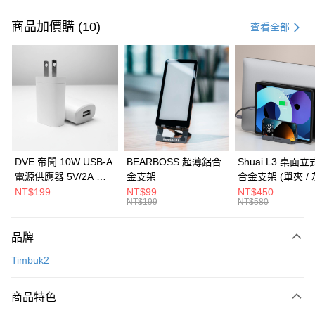
付款方式
信用卡一次付款
商品加價購 (10)
查看全部
信用卡分期付款
3 期 0 利率 每期
NT$1,326
21家銀行
6 期 0 利率 每期
NT$663
21家銀行
合作金庫商業銀行
第一商業銀行
華南商業銀行
彰化商業銀行
合作金庫商業銀行
第一商業銀行
LINE Pay
上海商業儲蓄銀行
台北富邦商業銀行
華南商業銀行
彰化商業銀行
國泰世華商業銀行
兆豐國際商業銀行
Apple Pay
上海商業儲蓄銀行
台北富邦商業銀行
臺灣中小企業銀行
台中商業銀行
國泰世華商業銀行
兆豐國際商業銀行
DVE 帝聞 10W USB-A
BEARBOSS 超薄鋁合
Shuai L3 桌面
匯豐（台灣）商業銀行
華泰商業銀行
街口支付
臺灣中小企業銀行
台中商業銀行
電源供應器 5V/2A 充
金支架
合金支架 (單夾 / 
聯邦商業銀行
遠東國際商業銀行
匯豐（台灣）商業銀行
華泰商業銀行
電頭 (適用閱讀器、小
NT$199
NT$99
NT$450
悠遊付
元大商業銀行
永豐商業銀行
NT$199
NT$580
聯邦商業銀行
遠東國際商業銀行
電流設備)
玉山商業銀行
星展（台灣）商業銀行
元大商業銀行
永豐商業銀行
Google Pay
台新國際商業銀行
中國信託商業銀行
玉山商業銀行
星展（台灣）商業銀行
品牌
台灣樂天信用卡公司
台新國際商業銀行
中國信託商業銀行
全盈+PAY
Timbuk2
台灣樂天信用卡公司
大哥付你分期
相關說明
商品特色
【大哥付你分期使用說明】