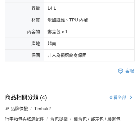
容量
14 L
材質
聚酯纖維、TPU 內襯
內容物
郵差包 x 1
產地
越南
保固
非人為損壞終身保固
客服
商品相關分類 (4)
查看全部
🔎 品牌快搜
Timbuk2
行李箱包與旅遊配件
背包提袋
側背包 / 郵差包 / 腰臀包