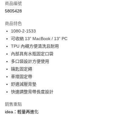
ATM付款
商品編號
1.本服務由台灣大哥大提供，台灣大哥大用戶可立即使用無須另外申請。
2.付款方式選擇「大哥付你分期」，訂單成立後會自動跳轉到大哥付的交易
5805428
貨到付款
流程，驗證手機門號後，選擇欲分期的期數、繳款截止日，確認付款後即完
成交易。
商品特色
3.實際核准額度、可分期數及費用金額請依後續交易確認頁面所載為準。
運送方式
4.訂單成立30分鐘內，如未前往確認交易或遇審核未通過，訂單將自動取
1080-2-1533
消。如遇「轉專審核」未通過狀況，表示未達大哥付你分期系統評分，恕無
宅配物流
可收納 13” MacBook / 13” PC
法說明評估內容。
TPU 內襯方便清洗且耐用
每筆NT$80，滿NT$490(含以上)免運費
【繳款方式說明】
1.分期款項不併入電信帳單，「大哥付你分期」於每月結算日後寄送繳費提
內部具有水瓶固定口袋
離島郵局
醒簡訊。
多口袋設計方便使用
2.透過簡訊連結打開帳單後，可選擇「超商條碼／台灣大直營門市／銀行轉
每筆NT$100，滿NT$1,500(含以上)免運費
鑰匙固定繩
帳／街口支付／iPASS MONEY」等通路繳費。
車燈固定帶
付款後門市自取
【注意事項】
舒適減壓背墊
免運費
1.本服務係由「台灣大哥大股份有限公司」（以下簡稱本公司）所提供，讓
用戶於交易時，得透過本服務購買商品或服務，並由商店將買賣／分期付款
快速調整背帶長度設計
買賣價金債權讓與本公司後，依約使用本公司帳單繳交帳款。
貨到付款
2.基於同意付款使用「大哥付你分期」之契約關係目的，商店將以您的個人
銷售重點
每筆NT$80，滿NT$1,000(含以上)免運費
資料（包含姓名、電話或地址）提供予台灣大哥大進項蒐集、處理及利用，
idea：輕量再進化
由本公司與您本人進行分期帳單所需資料之確認、核對及更正。
3.完整用戶服務條款，請詳閱以下連結：
https://oppay.tw/userRule