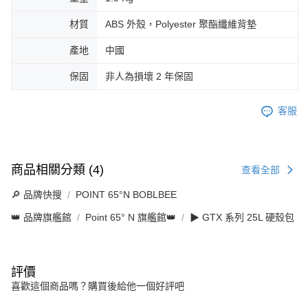
材質
ABS 外殼，Polyester 聚酯纖維背墊
產地
中國
保固
非人為損壞 2 年保固
客服
商品相關分類 (4)
查看全部
🔎 品牌快搜
POINT 65°N BOBLBEE
👑 品牌旗艦館
Point 65° N 旗艦館👑
▶ GTX 系列 25L 硬殼包
評價
喜歡這個商品嗎？購買後給他一個好評吧