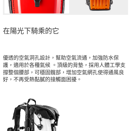
在陽光下騎乘的它
優透的空氣洞孔設計，幫助空氣流通，加強防水保
護，適用於各種氣候 。頂級的背墊，採用人體工學支
撐整個腰部，可穩固髖部，增加空氣網孔使得通風良
好，不再受熱黏膩的接觸面困擾。