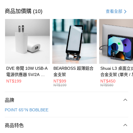
付款方式
信用卡一次付款
商品加價購 (10)
查看全部
信用卡分期付款
3 期 0 利率 每期
NT$4,166
21家銀行
6 期 0 利率 每期
NT$2,083
21家銀行
合作金庫商業銀行
第一商業銀行
華南商業銀行
彰化商業銀行
合作金庫商業銀行
第一商業銀行
LINE Pay
上海商業儲蓄銀行
台北富邦商業銀行
華南商業銀行
彰化商業銀行
國泰世華商業銀行
兆豐國際商業銀行
Apple Pay
上海商業儲蓄銀行
台北富邦商業銀行
臺灣中小企業銀行
台中商業銀行
國泰世華商業銀行
兆豐國際商業銀行
DVE 帝聞 10W USB-A
BEARBOSS 超薄鋁合
Shuai L3 桌面
匯豐（台灣）商業銀行
華泰商業銀行
街口支付
臺灣中小企業銀行
台中商業銀行
電源供應器 5V/2A 充
金支架
合金支架 (單夾 / 
聯邦商業銀行
遠東國際商業銀行
匯豐（台灣）商業銀行
華泰商業銀行
電頭 (適用閱讀器、小
NT$199
NT$99
NT$450
悠遊付
元大商業銀行
永豐商業銀行
NT$199
NT$580
聯邦商業銀行
遠東國際商業銀行
電流設備)
玉山商業銀行
星展（台灣）商業銀行
元大商業銀行
永豐商業銀行
Google Pay
台新國際商業銀行
中國信託商業銀行
玉山商業銀行
星展（台灣）商業銀行
品牌
台灣樂天信用卡公司
台新國際商業銀行
中國信託商業銀行
全盈+PAY
POINT 65°N BOBLBEE
台灣樂天信用卡公司
大哥付你分期
相關說明
商品特色
【大哥付你分期使用說明】