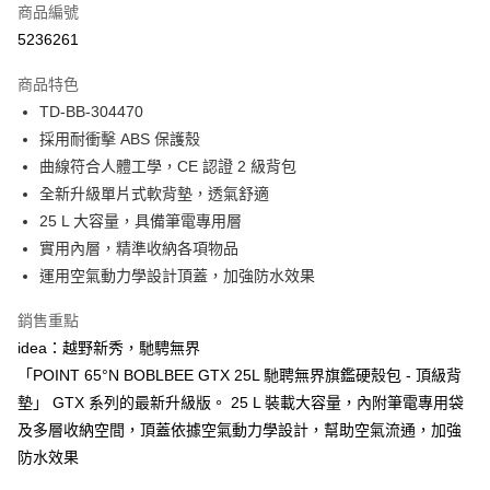
ATM付款
商品編號
1.本服務由台灣大哥大提供，台灣大哥大用戶可立即使用無須另外申請。
2.付款方式選擇「大哥付你分期」，訂單成立後會自動跳轉到大哥付的交易
5236261
貨到付款
流程，驗證手機門號後，選擇欲分期的期數、繳款截止日，確認付款後即完
成交易。
商品特色
3.實際核准額度、可分期數及費用金額請依後續交易確認頁面所載為準。
運送方式
4.訂單成立30分鐘內，如未前往確認交易或遇審核未通過，訂單將自動取
TD-BB-304470
消。如遇「轉專審核」未通過狀況，表示未達大哥付你分期系統評分，恕無
宅配物流
採用耐衝擊 ABS 保護殼
法說明評估內容。
曲線符合人體工學，CE 認證 2 級背包
每筆NT$80，滿NT$490(含以上)免運費
【繳款方式說明】
1.分期款項不併入電信帳單，「大哥付你分期」於每月結算日後寄送繳費提
全新升級單片式軟背墊，透氣舒適
付款後門市自取
醒簡訊。
25 L 大容量，具備筆電專用層
2.透過簡訊連結打開帳單後，可選擇「超商條碼／台灣大直營門市／銀行轉
免運費
實用內層，精準收納各項物品
帳／街口支付／iPASS MONEY」等通路繳費。
運用空氣動力學設計頂蓋，加強防水效果
貨到付款
【注意事項】
每筆NT$80，滿NT$1,000(含以上)免運費
1.本服務係由「台灣大哥大股份有限公司」（以下簡稱本公司）所提供，讓
銷售重點
用戶於交易時，得透過本服務購買商品或服務，並由商店將買賣／分期付款
買賣價金債權讓與本公司後，依約使用本公司帳單繳交帳款。
idea：越野新秀，馳騁無界
2.基於同意付款使用「大哥付你分期」之契約關係目的，商店將以您的個人
「POINT 65°N BOBLBEE GTX 25L 馳聘無界旗鑑硬殼包 - 頂級背
資料（包含姓名、電話或地址）提供予台灣大哥大進項蒐集、處理及利用，
墊」 GTX 系列的最新升級版。 25 L 裝載大容量，內附筆電專用袋
由本公司與您本人進行分期帳單所需資料之確認、核對及更正。
3.完整用戶服務條款，請詳閱以下連結：
https://oppay.tw/userRule
及多層收納空間，頂蓋依據空氣動力學設計，幫助空氣流通，加強
防水效果