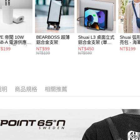
件 / 配件
【注意事
離島郵局
1.本服務
👑 品牌旗
用戶於交
每筆NT$1
款買賣價
⭐ 精選活
2.基於同
付款後門
資料（包
行李箱包
免運費
用，由本
VE 帝聞 10W
BEARBOSS 超薄
Shuai L3 桌面立式
Shuai 
3.完整用
SB-A 電源供應器
鋁合金支架
鋁合金支架 (單夾 /
亮包 - 海
貨到付款
/2A 充電頭 (適
灰色)
$199
NT$99
NT$450
NT$199
閱讀器、小電流
每筆NT$8
NT$199
NT$580
備)
說明
商品規格
相關推薦