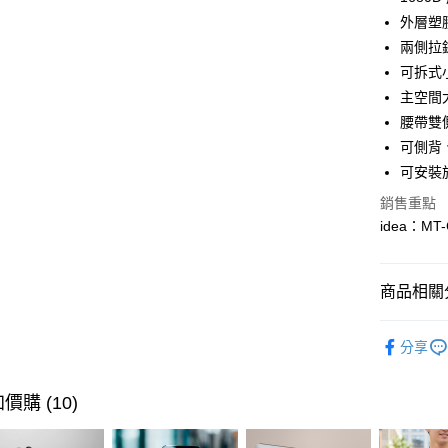
聯邦商
匯豐（
外層塑
悠遊付
元大商
聯邦商
兩側拉
玉山商
元大商
Google Pa
台新國
可拆式
玉山商
台灣樂
主空間
台新國
全盈+PAY
台灣樂
腰帶雙
大哥付你
可側背
相關說明
可安裝於 
【大哥付
ATM付款
1.本服務
銷售重點
2.付款方
idea：M
貨到付款
流程，驗
完成交易
3.實際核
4.訂單成
商品相關分
運送方式
消。如遇
無法說明
🔎 品牌快
7-11取貨
【繳款方
分享
每筆NT$1
1.分期款
行李箱包
醒簡訊。
行李箱包
2.透過簡
宅配物流
價購 (10)
帳／街口支
每筆NT$8
👑 品牌旗