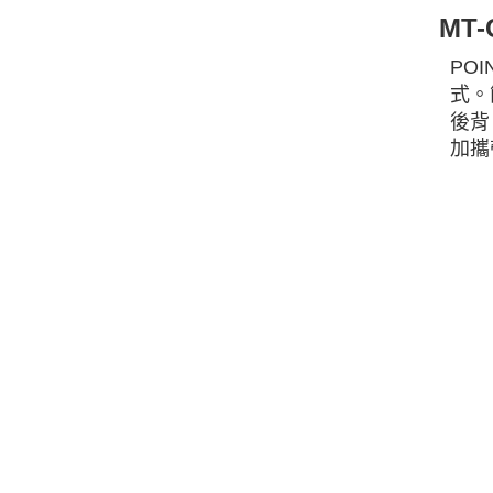
MT
PO
式。
後背
加攜