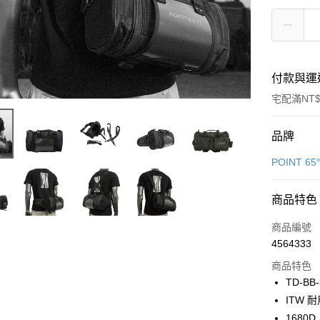
付款與運
宅配滿NT$
付款方式
品牌
信用卡一
POINT 65
信用卡分
商品特色
3 期 
商品編號
6 期 
合作金
4564333
華南商
合作金
LINE Pay
上海商
商品特色
華南商
國泰世
TD-BB-
Apple Pay
上海商
臺灣中
ITW 
國泰世
匯豐（
街口支付
臺灣中
1680