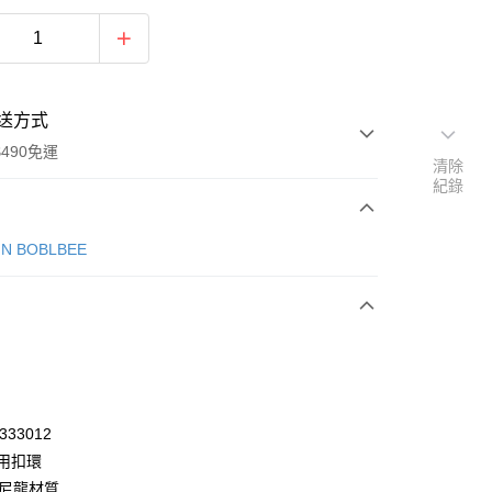
送方式
490免運
清除
紀錄
次付款
°N BOBLBEE
期付款
0 利率 每期
NT$2,000
21家銀行
0 利率 每期
NT$1,000
21家銀行
庫商業銀行
第一商業銀行
業銀行
彰化商業銀行
庫商業銀行
第一商業銀行
業儲蓄銀行
台北富邦商業銀行
業銀行
彰化商業銀行
華商業銀行
兆豐國際商業銀行
333012
業儲蓄銀行
台北富邦商業銀行
小企業銀行
台中商業銀行
耐用扣環
華商業銀行
兆豐國際商業銀行
台灣）商業銀行
華泰商業銀行
小企業銀行
台中商業銀行
D 尼龍材質