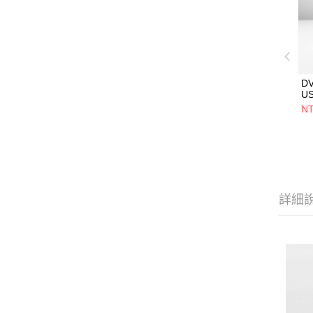
D
U
5V
NT
用
設
詳細