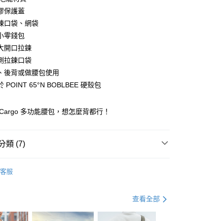
業銀行
遠東國際商業銀行
台灣）商業銀行
華泰商業銀行
膠保護蓋
業銀行
永豐商業銀行
業銀行
遠東國際商業銀行
鍊口袋、網袋
業銀行
星展（台灣）商業銀行
業銀行
永豐商業銀行
y
際商業銀行
中國信託商業銀行
小零錢包
業銀行
星展（台灣）商業銀行
天信用卡公司
大開口拉鍊
際商業銀行
中國信託商業銀行
天信用卡公司
側拉鍊口袋
分期
、後背或做腰包使用
POINT 65°N BOBLBEE 硬殼包
你分期使用說明】
由台灣大哥大提供，台灣大哥大用戶可立即使用無須另外申請。
式選擇「大哥付你分期」，訂單成立後會自動跳轉到大哥付的交易
T-Cargo 多功能腰包，想怎麼背都行！
證手機門號後，選擇欲分期的期數、繳款截止日，確認付款後即
。
准額度、可分期數及費用金額請依後續交易確認頁面所載為準。
立30分鐘內，如未前往確認交易或遇審核未通過，訂單將自動取
類 (7)
「轉專審核」未通過狀況，表示未達大哥付你分期系統評分，恕
評估內容。
搜
POINT 65°N BOBLBEE
(快速到店)
式說明】
客服
00，滿NT$1,000(含以上)免運費
項不併入電信帳單，「大哥付你分期」於每月結算日後寄送繳費提
與旅遊配件
背包提袋
側背包 / 郵差包 / 腰臀包
與旅遊配件
訊連結打開帳單後，可選擇「超商條碼／台灣大直營門市／銀行轉
背包提袋
其他 / 背包配件
查看全部
付／iPASS MONEY」等通路繳費。
0，滿NT$490(含以上)免運費
艦館
Point 65° N 旗艦館👑
▶ Boblbee 週邊組合零