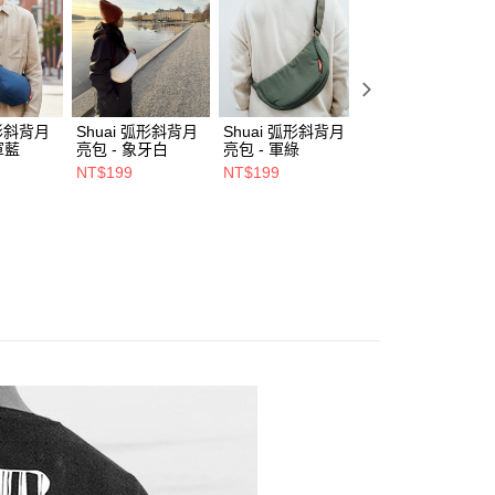
項】
係由「台灣大哥大股份有限公司」（以下簡稱本公司）所提供，讓
艦館
Point 65° N 旗艦館👑
▶ 日常背包 / 隨身小包
易時，得透過本服務購買商品或服務，並由商店將買賣／分期付
00，滿NT$1,500(含以上)免運費
金債權讓與本公司後，依約使用本公司帳單繳交帳款。
動
💡 背包提袋｜回饋 2%
意付款使用「大哥付你分期」之契約關係目的，商店將以您的個人
市自取
含姓名、電話或地址）提供予台灣大哥大進項蒐集、處理及利
與旅遊配件
背包提袋
硬殼後背包
公司與您本人進行分期帳單所需資料之確認、核對及更正。
弧形斜背月
Shuai 弧形斜背月
Shuai 弧形斜背月
Shuai L4 桌面立
戶服務條款，請詳閱以下連結：
https://oppay.tw/userRule
軍藍
亮包 - 象牙白
亮包 - 軍綠
鋁合金支架 - 雙夾
- 灰色
NT$199
NT$199
NT$550
0，滿NT$1,000(含以上)免運費
NT$680