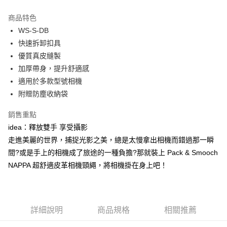
貨到付款
流程，驗證手機門號後，選擇欲分期的期數、繳款截止日，確認付款後即完
成交易。
商品特色
3.實際核准額度、可分期數及費用金額請依後續交易確認頁面所載為準。
運送方式
4.訂單成立30分鐘內，如未前往確認交易或遇審核未通過，訂單將自動取
WS-S-DB
消。如遇「轉專審核」未通過狀況，表示未達大哥付你分期系統評分，恕無
7-11取貨(快速到店)
快速拆卸扣具
法說明評估內容。
優質真皮縫製
每筆NT$100，滿NT$1,000(含以上)免運費
【繳款方式說明】
1.分期款項不併入電信帳單，「大哥付你分期」於每月結算日後寄送繳費提
加厚帶身，提升舒適感
宅配物流
醒簡訊。
適用於多款型號相機
2.透過簡訊連結打開帳單後，可選擇「超商條碼／台灣大直營門市／銀行轉
每筆NT$80，滿NT$490(含以上)免運費
附贈防塵收納袋
帳／街口支付／iPASS MONEY」等通路繳費。
離島郵局
【注意事項】
銷售重點
每筆NT$100，滿NT$1,500(含以上)免運費
1.本服務係由「台灣大哥大股份有限公司」（以下簡稱本公司）所提供，讓
idea：釋放雙手 享受攝影
用戶於交易時，得透過本服務購買商品或服務，並由商店將買賣／分期付款
買賣價金債權讓與本公司後，依約使用本公司帳單繳交帳款。
走進美麗的世界，捕捉光影之美，總是太慢拿出相機而錯過那一瞬
付款後門市自取
2.基於同意付款使用「大哥付你分期」之契約關係目的，商店將以您的個人
間?或是手上的相機成了旅途的一種負擔?那就裝上 Pack & Smooch
免運費
資料（包含姓名、電話或地址）提供予台灣大哥大進項蒐集、處理及利用，
NAPPA 超舒適皮革相機頸繩，將相機掛在身上吧！
由本公司與您本人進行分期帳單所需資料之確認、核對及更正。
貨到付款
3.完整用戶服務條款，請詳閱以下連結：
https://oppay.tw/userRule
每筆NT$80，滿NT$1,000(含以上)免運費
詳細說明
商品規格
相關推薦