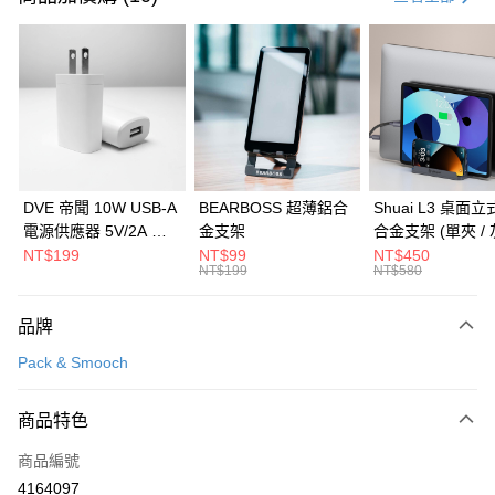
信用卡分期付款
3 期 0 利率 每期
NT$663
21家銀行
6 期 0 利率 每期
NT$331
21家銀行
合作金庫商業銀行
第一商業銀行
華南商業銀行
彰化商業銀行
合作金庫商業銀行
第一商業銀行
LINE Pay
上海商業儲蓄銀行
台北富邦商業銀行
華南商業銀行
彰化商業銀行
國泰世華商業銀行
兆豐國際商業銀行
Apple Pay
上海商業儲蓄銀行
台北富邦商業銀行
臺灣中小企業銀行
台中商業銀行
國泰世華商業銀行
兆豐國際商業銀行
DVE 帝聞 10W USB-A
BEARBOSS 超薄鋁合
Shuai L3 桌面
匯豐（台灣）商業銀行
華泰商業銀行
街口支付
臺灣中小企業銀行
台中商業銀行
電源供應器 5V/2A 充
金支架
合金支架 (單夾 / 
聯邦商業銀行
遠東國際商業銀行
匯豐（台灣）商業銀行
華泰商業銀行
電頭 (適用閱讀器、小
NT$199
NT$99
NT$450
悠遊付
元大商業銀行
永豐商業銀行
NT$199
NT$580
聯邦商業銀行
遠東國際商業銀行
電流設備)
玉山商業銀行
星展（台灣）商業銀行
元大商業銀行
永豐商業銀行
Google Pay
台新國際商業銀行
中國信託商業銀行
玉山商業銀行
星展（台灣）商業銀行
品牌
台灣樂天信用卡公司
台新國際商業銀行
中國信託商業銀行
全盈+PAY
Pack & Smooch
台灣樂天信用卡公司
大哥付你分期
相關說明
商品特色
【大哥付你分期使用說明】
ATM付款
商品編號
1.本服務由台灣大哥大提供，台灣大哥大用戶可立即使用無須另外申請。
2.付款方式選擇「大哥付你分期」，訂單成立後會自動跳轉到大哥付的交易
4164097