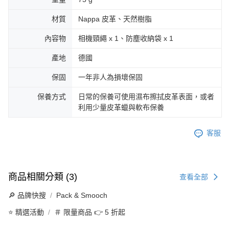
材質
Nappa 皮革、天然樹脂
內容物
相機頸繩 x 1、防塵收納袋 x 1
產地
德國
保固
一年非人為損壞保固
保養方式
日常的保養可使用濕布擦拭皮革表面，或者
利用少量皮革蠟與軟布保養
客服
商品相關分類 (3)
查看全部
🔎 品牌快搜
Pack & Smooch
⭐ 精選活動
＃ 限量商品 👉 5 折起