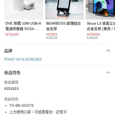
華南商業銀行
彰化商業銀行
合作金庫商業銀行
第一商業銀行
LINE Pay
上海商業儲蓄銀行
台北富邦商業銀行
華南商業銀行
彰化商業銀行
國泰世華商業銀行
兆豐國際商業銀行
Apple Pay
上海商業儲蓄銀行
台北富邦商業銀行
臺灣中小企業銀行
台中商業銀行
國泰世華商業銀行
兆豐國際商業銀行
DVE 帝聞 10W USB-A
BEARBOSS 超薄鋁合
Shuai L3 桌面
匯豐（台灣）商業銀行
華泰商業銀行
街口支付
臺灣中小企業銀行
台中商業銀行
電源供應器 5V/2A 充
金支架
合金支架 (單夾 / 
聯邦商業銀行
遠東國際商業銀行
匯豐（台灣）商業銀行
華泰商業銀行
電頭 (適用閱讀器、小
NT$199
NT$99
NT$450
悠遊付
元大商業銀行
永豐商業銀行
NT$199
NT$580
聯邦商業銀行
遠東國際商業銀行
電流設備)
玉山商業銀行
星展（台灣）商業銀行
元大商業銀行
永豐商業銀行
Google Pay
台新國際商業銀行
中國信託商業銀行
玉山商業銀行
星展（台灣）商業銀行
品牌
台灣樂天信用卡公司
台新國際商業銀行
中國信託商業銀行
全盈+PAY
POINT 65°N BOBLBEE
台灣樂天信用卡公司
大哥付你分期
相關說明
商品特色
【大哥付你分期使用說明】
ATM付款
商品編號
1.本服務由台灣大哥大提供，台灣大哥大用戶可立即使用無須另外申請。
2.付款方式選擇「大哥付你分期」，訂單成立後會自動跳轉到大哥付的交易
4151613
貨到付款
流程，驗證手機門號後，選擇欲分期的期數、繳款截止日，確認付款後即完
成交易。
商品特色
3.實際核准額度、可分期數及費用金額請依後續交易確認頁面所載為準。
運送方式
4.訂單成立30分鐘內，如未前往確認交易或遇審核未通過，訂單將自動取
TD-BB-503378
消。如遇「轉專審核」未通過狀況，表示未達大哥付你分期系統評分，恕無
7-11取貨(快速到店)
上方透明口袋，可放置電池、記憶卡
法說明評估內容。