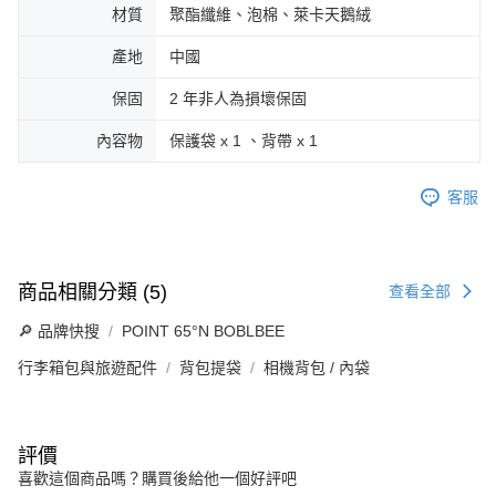
材質
聚酯纖維、泡棉、萊卡天鵝絨
產地
中國
保固
2 年非人為損壞保固
內容物
保護袋 x 1 、背帶 x 1
客服
商品相關分類 (5)
查看全部
🔎 品牌快搜
POINT 65°N BOBLBEE
行李箱包與旅遊配件
背包提袋
相機背包 / 內袋
評價
喜歡這個商品嗎？購買後給他一個好評吧