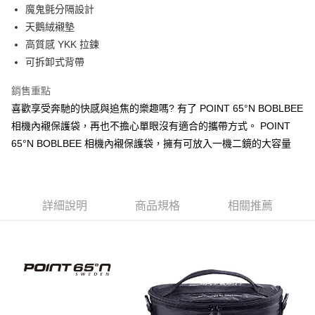
魔鬼氈分隔設計
每筆NT$100，滿NT$1,000(含以上)免運費
【繳款方式說明】
1.分期款項不併入電信帳單，「大哥付你分期」於每月結算日後寄送繳費提
天鵝絨襯墊
宅配物流
醒簡訊。
高質感 YKK 拉鍊
2.透過簡訊連結打開帳單後，可選擇「超商條碼／台灣大直營門市／銀行轉
每筆NT$80，滿NT$490(含以上)免運費
可拆卸式背帶
帳／街口支付／iPASS MONEY」等通路繳費。
離島郵局
【注意事項】
銷售重點
每筆NT$100，滿NT$1,500(含以上)免運費
1.本服務係由「台灣大哥大股份有限公司」（以下簡稱本公司）所提供，讓
喜歡享受奔馳的快感與追焦的樂趣嗎? 有了 POINT 65°N BOBLBEE
用戶於交易時，得透過本服務購買商品或服務，並由商店將買賣／分期付款
買賣價金債權讓與本公司後，依約使用本公司帳單繳交帳款。
相機內襯保護袋，再也不擔心單眼沒有適合的攜帶方式。 POINT
付款後門市自取
2.基於同意付款使用「大哥付你分期」之契約關係目的，商店將以您的個人
65°N BOBLBEE 相機內襯保護袋，擁有可放入一機二鏡的大容量
免運費
資料（包含姓名、電話或地址）提供予台灣大哥大進項蒐集、處理及利用，
由本公司與您本人進行分期帳單所需資料之確認、核對及更正。
貨到付款
3.完整用戶服務條款，請詳閱以下連結：
https://oppay.tw/userRule
每筆NT$80，滿NT$1,000(含以上)免運費
詳細說明
商品規格
相關推薦