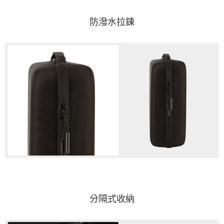
防潑水拉鍊
分隔式收納