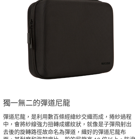
獨一無二的彈道尼龍
彈道尼龍，是利用數百條經緯紗交織而成，捲紗過程
中，會將紗線強力扭轉成螺紋狀，就像是子彈飛射出
去後的旋轉路徑故命名為彈道，織好的彈道尼龍布