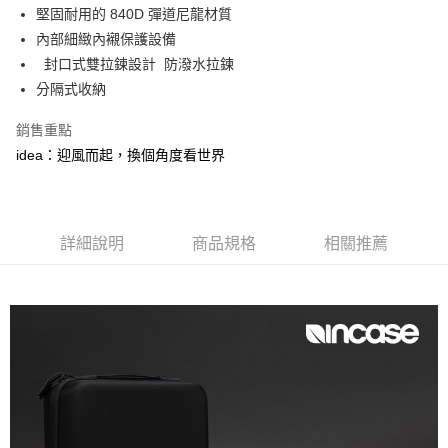
消。如遇「轉專審核」未通過狀況，表示未達大哥付你分期系統評分，恕無
宅配物流
堅固耐用的 840D 彈道尼龍材質
法說明評估內容。
內部細緻內襯保護設備
每筆NT$80，滿NT$490(含以上)免運費
【繳款方式說明】
1.分期款項不併入電信帳單，「大哥付你分期」於每月結算日後寄送繳費提
封口式雙拉鍊設計 防潑水拉鍊
離島郵局
醒簡訊。
分隔式收納
2.透過簡訊連結打開帳單後，可選擇「超商條碼／台灣大直營門市／銀行轉
每筆NT$100，滿NT$1,500(含以上)免運費
帳／街口支付／iPASS MONEY」等通路繳費。
銷售重點
付款後門市自取
【注意事項】
idea：迎風而起，換個角度看世界
免運費
1.本服務係由「台灣大哥大股份有限公司」（以下簡稱本公司）所提供，讓
用戶於交易時，得透過本服務購買商品或服務，並由商店將買賣／分期付款
買賣價金債權讓與本公司後，依約使用本公司帳單繳交帳款。
貨到付款
2.基於同意付款使用「大哥付你分期」之契約關係目的，商店將以您的個人
每筆NT$80，滿NT$1,000(含以上)免運費
資料（包含姓名、電話或地址）提供予台灣大哥大進項蒐集、處理及利用，
詳細說明
商品規格
相關推薦
由本公司與您本人進行分期帳單所需資料之確認、核對及更正。
3.完整用戶服務條款，請詳閱以下連結：
https://oppay.tw/userRule