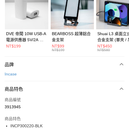
6 期 0 利率 每期
NT$330
21家銀行
合作金庫商業銀行
第一商業銀行
華南商業銀行
彰化商業銀行
合作金庫商業銀行
第一商業銀行
LINE Pay
上海商業儲蓄銀行
台北富邦商業銀行
華南商業銀行
彰化商業銀行
國泰世華商業銀行
兆豐國際商業銀行
Apple Pay
上海商業儲蓄銀行
台北富邦商業銀行
臺灣中小企業銀行
台中商業銀行
國泰世華商業銀行
兆豐國際商業銀行
DVE 帝聞 10W USB-A
BEARBOSS 超薄鋁合
Shuai L3 桌面
匯豐（台灣）商業銀行
華泰商業銀行
街口支付
臺灣中小企業銀行
台中商業銀行
電源供應器 5V/2A 充
金支架
合金支架 (單夾 / 
聯邦商業銀行
遠東國際商業銀行
匯豐（台灣）商業銀行
華泰商業銀行
電頭 (適用閱讀器、小
NT$199
NT$99
NT$450
悠遊付
元大商業銀行
永豐商業銀行
NT$199
NT$580
聯邦商業銀行
遠東國際商業銀行
電流設備)
玉山商業銀行
星展（台灣）商業銀行
元大商業銀行
永豐商業銀行
Google Pay
台新國際商業銀行
中國信託商業銀行
玉山商業銀行
星展（台灣）商業銀行
品牌
台灣樂天信用卡公司
台新國際商業銀行
中國信託商業銀行
全盈+PAY
Incase
台灣樂天信用卡公司
大哥付你分期
相關說明
商品特色
【大哥付你分期使用說明】
ATM付款
商品編號
1.本服務由台灣大哥大提供，台灣大哥大用戶可立即使用無須另外申請。
2.付款方式選擇「大哥付你分期」，訂單成立後會自動跳轉到大哥付的交易
3913945
貨到付款
流程，驗證手機門號後，選擇欲分期的期數、繳款截止日，確認付款後即完
成交易。
商品特色
3.實際核准額度、可分期數及費用金額請依後續交易確認頁面所載為準。
運送方式
4.訂單成立30分鐘內，如未前往確認交易或遇審核未通過，訂單將自動取
INCP300220-BLK