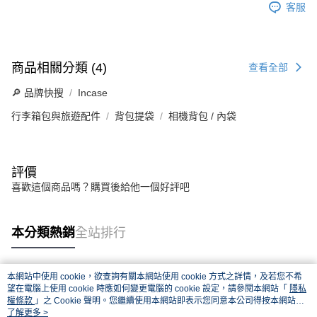
客服
商品相關分類 (4)
查看全部
🔎 品牌快搜
Incase
行李箱包與旅遊配件
背包提袋
相機背包 / 內袋
評價
喜歡這個商品嗎？購買後給他一個好評吧
本分類熱銷
全站排行
本網站中使用 cookie，欲查詢有關本網站使用 cookie 方式之詳情，及若您不希
熱門標籤
望在電腦上使用 cookie 時應如何變更電腦的 cookie 設定，請參閱本網站「
隱私
權條款
」之 Cookie 聲明。您繼續使用本網站即表示您同意本公司得按本網站使
用條款之 Cookie 聲明使用 cookie。
了解更多 >