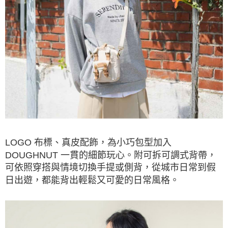
LOGO 布標、真皮配飾，為小巧包型加入
DOUGHNUT 一貫的細節玩心。附可拆可調式背帶，
可依照穿搭與情境切換手提或側背，從城市日常到假
日出遊，都能背出輕鬆又可愛的日常風格。