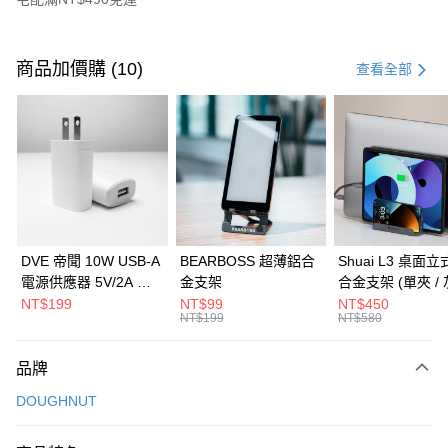
付款方式
信用卡一次付款
商品加價購 (10)
查看全部
信用卡分期付款
3 期 0 利率 每期
NT$560
21家銀行
6 期 0 利率 每期
NT$280
21家銀行
合作金庫商業銀行
第一商業銀行
華南商業銀行
彰化商業銀行
合作金庫商業銀行
第一商業銀行
LINE Pay
上海商業儲蓄銀行
台北富邦商業銀行
華南商業銀行
彰化商業銀行
國泰世華商業銀行
兆豐國際商業銀行
Apple Pay
上海商業儲蓄銀行
台北富邦商業銀行
臺灣中小企業銀行
台中商業銀行
國泰世華商業銀行
兆豐國際商業銀行
DVE 帝聞 10W USB-A
BEARBOSS 超薄鋁合
Shuai L3 桌面
匯豐（台灣）商業銀行
華泰商業銀行
街口支付
臺灣中小企業銀行
台中商業銀行
電源供應器 5V/2A 充
金支架
合金支架 (單夾 / 
聯邦商業銀行
遠東國際商業銀行
匯豐（台灣）商業銀行
華泰商業銀行
電頭 (適用閱讀器、小
NT$199
NT$99
NT$450
悠遊付
元大商業銀行
永豐商業銀行
NT$199
NT$580
聯邦商業銀行
遠東國際商業銀行
電流設備)
玉山商業銀行
星展（台灣）商業銀行
元大商業銀行
永豐商業銀行
Google Pay
台新國際商業銀行
中國信託商業銀行
玉山商業銀行
星展（台灣）商業銀行
品牌
台灣樂天信用卡公司
台新國際商業銀行
中國信託商業銀行
全盈+PAY
DOUGHNUT
台灣樂天信用卡公司
大哥付你分期