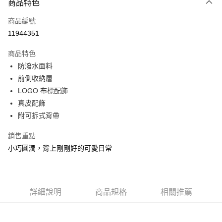
相關說明
商品特色
【大哥付你分期使用說明】
ATM付款
商品編號
1.本服務由台灣大哥大提供，台灣大哥大用戶可立即使用無須另外申請。
2.付款方式選擇「大哥付你分期」，訂單成立後會自動跳轉到大哥付的交易
11944351
貨到付款
流程，驗證手機門號後，選擇欲分期的期數、繳款截止日，確認付款後即完
成交易。
商品特色
3.實際核准額度、可分期數及費用金額請依後續交易確認頁面所載為準。
運送方式
4.訂單成立30分鐘內，如未前往確認交易或遇審核未通過，訂單將自動取
防潑水面料
消。如遇「轉專審核」未通過狀況，表示未達大哥付你分期系統評分，恕無
宅配物流
前側收納層
法說明評估內容。
LOGO 布標配飾
每筆NT$80，滿NT$490(含以上)免運費
【繳款方式說明】
1.分期款項不併入電信帳單，「大哥付你分期」於每月結算日後寄送繳費提
真皮配飾
離島郵局
醒簡訊。
附可拆式背帶
2.透過簡訊連結打開帳單後，可選擇「超商條碼／台灣大直營門市／銀行轉
每筆NT$100，滿NT$1,500(含以上)免運費
帳／街口支付／iPASS MONEY」等通路繳費。
銷售重點
付款後門市自取
【注意事項】
小巧圓潤，背上剛剛好的可愛日常
免運費
1.本服務係由「台灣大哥大股份有限公司」（以下簡稱本公司）所提供，讓
用戶於交易時，得透過本服務購買商品或服務，並由商店將買賣／分期付款
買賣價金債權讓與本公司後，依約使用本公司帳單繳交帳款。
貨到付款
2.基於同意付款使用「大哥付你分期」之契約關係目的，商店將以您的個人
每筆NT$80，滿NT$1,000(含以上)免運費
資料（包含姓名、電話或地址）提供予台灣大哥大進項蒐集、處理及利用，
詳細說明
商品規格
相關推薦
由本公司與您本人進行分期帳單所需資料之確認、核對及更正。
3.完整用戶服務條款，請詳閱以下連結：
https://oppay.tw/userRule