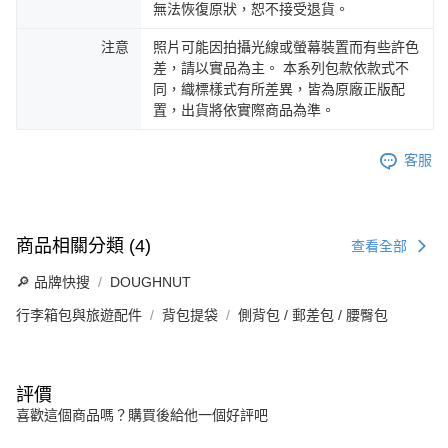
無法恢復原狀，恕不接受退貨。
注意
照片可能因拍攝光線或螢幕裝置而有些許色
差，請以實品為主。 本系列包款依款式不
同，織標樣式有所差異，皆為原廠正版配
置，出貨將依實際商品為準。
客服
商品相關分類 (4)
查看全部
🔎 品牌快搜
DOUGHNUT
行李箱包與旅遊配件
背包提袋
側背包 / 郵差包 / 腰臀包
評價
喜歡這個商品嗎？購買後給他一個好評吧