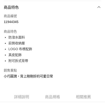
大哥付你分期
相關說明
商品特色
【大哥付你分期使用說明】
ATM付款
商品編號
1.本服務由台灣大哥大提供，台灣大哥大用戶可立即使用無須另外申請。
2.付款方式選擇「大哥付你分期」，訂單成立後會自動跳轉到大哥付的交易
11944345
貨到付款
流程，驗證手機門號後，選擇欲分期的期數、繳款截止日，確認付款後即完
成交易。
商品特色
3.實際核准額度、可分期數及費用金額請依後續交易確認頁面所載為準。
運送方式
4.訂單成立30分鐘內，如未前往確認交易或遇審核未通過，訂單將自動取
防潑水面料
消。如遇「轉專審核」未通過狀況，表示未達大哥付你分期系統評分，恕無
宅配物流
前側收納層
法說明評估內容。
LOGO 布標配飾
每筆NT$80，滿NT$490(含以上)免運費
【繳款方式說明】
1.分期款項不併入電信帳單，「大哥付你分期」於每月結算日後寄送繳費提
真皮配飾
離島郵局
醒簡訊。
附可拆式背帶
2.透過簡訊連結打開帳單後，可選擇「超商條碼／台灣大直營門市／銀行轉
每筆NT$100，滿NT$1,500(含以上)免運費
帳／街口支付／iPASS MONEY」等通路繳費。
銷售重點
付款後門市自取
【注意事項】
小巧圓潤，背上剛剛好的可愛日常
免運費
1.本服務係由「台灣大哥大股份有限公司」（以下簡稱本公司）所提供，讓
用戶於交易時，得透過本服務購買商品或服務，並由商店將買賣／分期付款
買賣價金債權讓與本公司後，依約使用本公司帳單繳交帳款。
貨到付款
2.基於同意付款使用「大哥付你分期」之契約關係目的，商店將以您的個人
每筆NT$80，滿NT$1,000(含以上)免運費
資料（包含姓名、電話或地址）提供予台灣大哥大進項蒐集、處理及利用，
詳細說明
商品規格
相關推薦
由本公司與您本人進行分期帳單所需資料之確認、核對及更正。
3.完整用戶服務條款，請詳閱以下連結：
https://oppay.tw/userRule