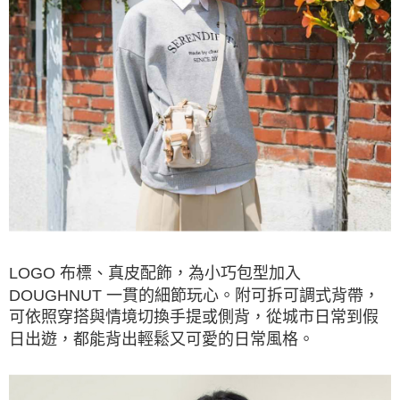
LOGO 布標、真皮配飾，為小巧包型加入
DOUGHNUT 一貫的細節玩心。附可拆可調式背帶，
可依照穿搭與情境切換手提或側背，從城市日常到假
日出遊，都能背出輕鬆又可愛的日常風格。