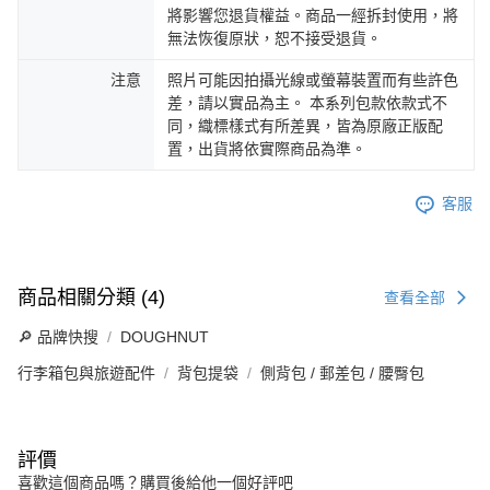
將影響您退貨權益。商品一經拆封使用，將
無法恢復原狀，恕不接受退貨。
注意
照片可能因拍攝光線或螢幕裝置而有些許色
差，請以實品為主。 本系列包款依款式不
同，織標樣式有所差異，皆為原廠正版配
置，出貨將依實際商品為準。
客服
商品相關分類 (4)
查看全部
🔎 品牌快搜
DOUGHNUT
行李箱包與旅遊配件
背包提袋
側背包 / 郵差包 / 腰臀包
評價
喜歡這個商品嗎？購買後給他一個好評吧