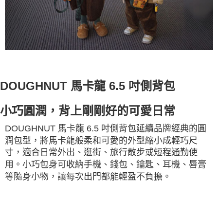
DOUGHNUT 馬卡龍 6.5 吋側背包
小巧圓潤，背上剛剛好的可愛日常
DOUGHNUT 馬卡龍 6.5 吋側背包延續品牌經典的圓
潤包型，將馬卡龍般柔和可愛的外型縮小成輕巧尺
寸，適合日常外出、逛街、旅行散步或短程通勤使
用。小巧包身可收納手機、錢包、鑰匙、耳機、唇膏
等隨身小物，讓每次出門都能輕盈不負擔。