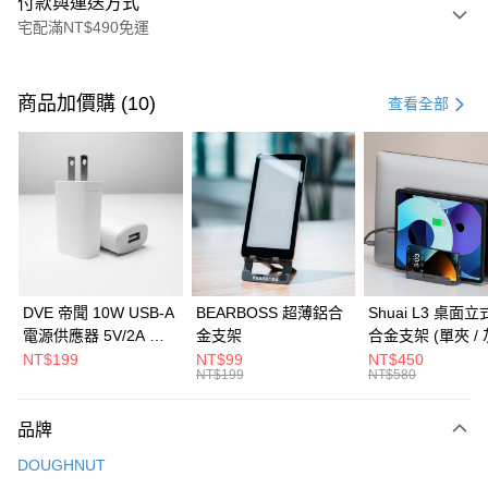
付款與運送方式
宅配滿NT$490免運
付款方式
信用卡一次付款
商品加價購 (10)
查看全部
信用卡分期付款
3 期 0 利率 每期
NT$526
21家銀行
6 期 0 利率 每期
NT$263
21家銀行
合作金庫商業銀行
第一商業銀行
華南商業銀行
彰化商業銀行
合作金庫商業銀行
第一商業銀行
LINE Pay
上海商業儲蓄銀行
台北富邦商業銀行
華南商業銀行
彰化商業銀行
國泰世華商業銀行
兆豐國際商業銀行
Apple Pay
上海商業儲蓄銀行
台北富邦商業銀行
臺灣中小企業銀行
台中商業銀行
國泰世華商業銀行
兆豐國際商業銀行
DVE 帝聞 10W USB-A
BEARBOSS 超薄鋁合
Shuai L3 桌面
匯豐（台灣）商業銀行
華泰商業銀行
街口支付
臺灣中小企業銀行
台中商業銀行
電源供應器 5V/2A 充
金支架
合金支架 (單夾 / 
聯邦商業銀行
遠東國際商業銀行
匯豐（台灣）商業銀行
華泰商業銀行
電頭 (適用閱讀器、小
NT$199
NT$99
NT$450
悠遊付
元大商業銀行
永豐商業銀行
NT$199
NT$580
聯邦商業銀行
遠東國際商業銀行
電流設備)
玉山商業銀行
星展（台灣）商業銀行
元大商業銀行
永豐商業銀行
Google Pay
台新國際商業銀行
中國信託商業銀行
玉山商業銀行
星展（台灣）商業銀行
品牌
台灣樂天信用卡公司
台新國際商業銀行
中國信託商業銀行
全盈+PAY
DOUGHNUT
台灣樂天信用卡公司