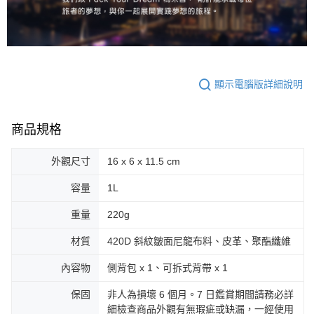
顯示電腦版詳細說明
商品規格
外觀尺寸
16 x 6 x 11.5 cm
容量
1L
重量
220g
材質
420D 斜紋皺面尼龍布料、皮革、聚酯纖維
內容物
側背包 x 1、可拆式背帶 x 1
保固
非人為損壞 6 個月。7 日鑑賞期間請務必詳
細檢查商品外觀有無瑕疵或缺漏，一經使用