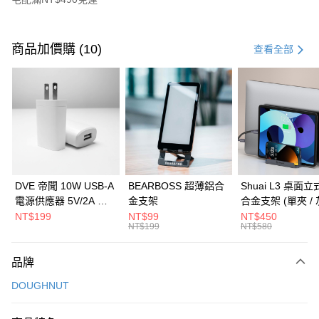
付款方式
信用卡一次付款
商品加價購 (10)
查看全部
信用卡分期付款
3 期 0 利率 每期
NT$993
21家銀行
6 期 0 利率 每期
NT$496
21家銀行
合作金庫商業銀行
第一商業銀行
華南商業銀行
彰化商業銀行
合作金庫商業銀行
第一商業銀行
LINE Pay
上海商業儲蓄銀行
台北富邦商業銀行
華南商業銀行
彰化商業銀行
國泰世華商業銀行
兆豐國際商業銀行
Apple Pay
上海商業儲蓄銀行
台北富邦商業銀行
臺灣中小企業銀行
台中商業銀行
國泰世華商業銀行
兆豐國際商業銀行
DVE 帝聞 10W USB-A
BEARBOSS 超薄鋁合
Shuai L3 桌面
匯豐（台灣）商業銀行
華泰商業銀行
街口支付
臺灣中小企業銀行
台中商業銀行
電源供應器 5V/2A 充
金支架
合金支架 (單夾 / 
聯邦商業銀行
遠東國際商業銀行
匯豐（台灣）商業銀行
華泰商業銀行
電頭 (適用閱讀器、小
NT$199
NT$99
NT$450
悠遊付
元大商業銀行
永豐商業銀行
NT$199
NT$580
聯邦商業銀行
遠東國際商業銀行
電流設備)
玉山商業銀行
星展（台灣）商業銀行
元大商業銀行
永豐商業銀行
Google Pay
台新國際商業銀行
中國信託商業銀行
玉山商業銀行
星展（台灣）商業銀行
品牌
台灣樂天信用卡公司
台新國際商業銀行
中國信託商業銀行
全盈+PAY
DOUGHNUT
台灣樂天信用卡公司
大哥付你分期