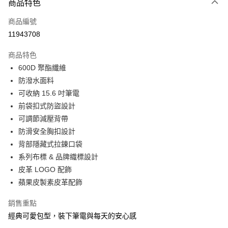
相關說明
商品特色
【大哥付你分期使用說明】
ATM付款
商品編號
1.本服務由台灣大哥大提供，台灣大哥大用戶可立即使用無須另外申請。
2.付款方式選擇「大哥付你分期」，訂單成立後會自動跳轉到大哥付的交易
11943708
貨到付款
流程，驗證手機門號後，選擇欲分期的期數、繳款截止日，確認付款後即完
成交易。
商品特色
3.實際核准額度、可分期數及費用金額請依後續交易確認頁面所載為準。
運送方式
4.訂單成立30分鐘內，如未前往確認交易或遇審核未通過，訂單將自動取
600D 聚酯纖維
消。如遇「轉專審核」未通過狀況，表示未達大哥付你分期系統評分，恕無
宅配物流
防潑水面料
法說明評估內容。
可收納 15.6 吋筆電
每筆NT$80，滿NT$490(含以上)免運費
【繳款方式說明】
1.分期款項不併入電信帳單，「大哥付你分期」於每月結算日後寄送繳費提
前袋扣式防盜設計
離島郵局
醒簡訊。
可調節減壓背帶
2.透過簡訊連結打開帳單後，可選擇「超商條碼／台灣大直營門市／銀行轉
每筆NT$100，滿NT$1,500(含以上)免運費
防滑安全胸扣設計
帳／街口支付／iPASS MONEY」等通路繳費。
背部隱藏式拉鍊口袋
付款後門市自取
【注意事項】
系列布標 & 品牌織標設計
免運費
1.本服務係由「台灣大哥大股份有限公司」（以下簡稱本公司）所提供，讓
用戶於交易時，得透過本服務購買商品或服務，並由商店將買賣／分期付款
皮革 LOGO 配飾
買賣價金債權讓與本公司後，依約使用本公司帳單繳交帳款。
貨到付款
蘋果皮製素皮革配飾
2.基於同意付款使用「大哥付你分期」之契約關係目的，商店將以您的個人
每筆NT$80，滿NT$1,000(含以上)免運費
資料（包含姓名、電話或地址）提供予台灣大哥大進項蒐集、處理及利用，
銷售重點
由本公司與您本人進行分期帳單所需資料之確認、核對及更正。
3.完整用戶服務條款，請詳閱以下連結：
https://oppay.tw/userRule
經典可愛包型，裝下筆電與每天的安心感