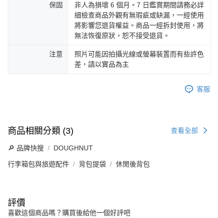
保固
非人為損壞 6 個月。7 日鑑賞期間請務必詳
細檢查商品外觀有無瑕疵或缺漏，一經使用
將影響您退貨權益。商品一經拆封使用，將
無法恢復原狀，恕不接受退貨。
注意
照片可能因拍攝光線或螢幕裝置而有些許色
差，請以實品為主
客服
商品相關分類 (3)
查看全部
🔎 品牌快搜
DOUGHNUT
行李箱包與旅遊配件
背包提袋
休閒後背包
評價
喜歡這個商品嗎？購買後給他一個好評吧