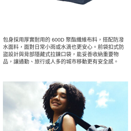
包身採用厚實耐用的 600D 聚酯纖維布料，搭配防潑
水面料，面對日常小雨或水滴也更安心。前袋扣式防
盜設計與背部隱藏式拉鍊口袋，能妥善收納重要物
品，讓通勤、旅行或人多的城市移動更有安全感。