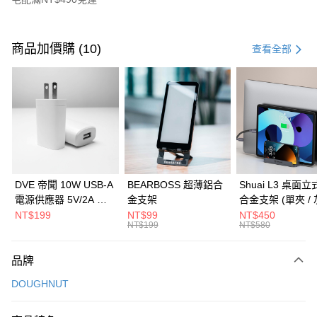
付款方式
信用卡一次付款
商品加價購 (10)
查看全部
信用卡分期付款
3 期 0 利率 每期
NT$826
21家銀行
6 期 0 利率 每期
NT$413
21家銀行
合作金庫商業銀行
第一商業銀行
華南商業銀行
彰化商業銀行
合作金庫商業銀行
第一商業銀行
LINE Pay
上海商業儲蓄銀行
台北富邦商業銀行
華南商業銀行
彰化商業銀行
國泰世華商業銀行
兆豐國際商業銀行
Apple Pay
上海商業儲蓄銀行
台北富邦商業銀行
臺灣中小企業銀行
台中商業銀行
國泰世華商業銀行
兆豐國際商業銀行
DVE 帝聞 10W USB-A
BEARBOSS 超薄鋁合
Shuai L3 桌面
匯豐（台灣）商業銀行
華泰商業銀行
街口支付
臺灣中小企業銀行
台中商業銀行
電源供應器 5V/2A 充
金支架
合金支架 (單夾 / 
聯邦商業銀行
遠東國際商業銀行
匯豐（台灣）商業銀行
華泰商業銀行
電頭 (適用閱讀器、小
NT$199
NT$99
NT$450
悠遊付
元大商業銀行
永豐商業銀行
NT$199
NT$580
聯邦商業銀行
遠東國際商業銀行
電流設備)
玉山商業銀行
星展（台灣）商業銀行
元大商業銀行
永豐商業銀行
Google Pay
台新國際商業銀行
中國信託商業銀行
玉山商業銀行
星展（台灣）商業銀行
品牌
台灣樂天信用卡公司
台新國際商業銀行
中國信託商業銀行
全盈+PAY
DOUGHNUT
台灣樂天信用卡公司
大哥付你分期