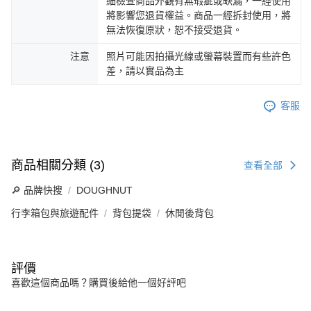
細檢查商品外觀有無瑕疵或缺漏，一經使用
將影響您退貨權益。商品一經拆封使用，將
無法恢復原狀，恕不接受退貨。
注意
照片可能因拍攝光線或螢幕裝置而有些許色
差，請以實品為主
客服
商品相關分類 (3)
查看全部
🔎 品牌快搜
DOUGHNUT
行李箱包與旅遊配件
背包提袋
休閒後背包
評價
喜歡這個商品嗎？購買後給他一個好評吧