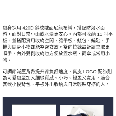
包身採用 420D 斜紋皺面尼龍布料，搭配防潑水面
料，面對日常小雨或水滴更安心。內部可收納 11 吋平
板，並搭配實用收納空間，讓平板、錢包、鑰匙、手
機與隨身小物都能整齊安放。雙向拉鍊設計讓拿取更
順手，內外雙側收納也方便放置水瓶、雨傘或常用小
物。
可調節減壓背帶提升背負舒適度，真皮 LOGO 配飾則
為可愛包型加入細緻質感。小巧、輕盈又實用，適合
喜歡小後背包、平板外出收納與日常輕裝穿搭的人。