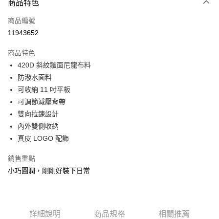
相關說明
商品特色
【大哥付你分期使用說明】
ATM付款
商品編號
1.本服務由台灣大哥大提供，台灣大哥大用戶可立即使用無須另外申請。
2.付款方式選擇「大哥付你分期」，訂單成立後會自動跳轉到大哥付的交易
11943652
貨到付款
流程，驗證手機門號後，選擇欲分期的期數、繳款截止日，確認付款後即完
成交易。
商品特色
3.實際核准額度、可分期數及費用金額請依後續交易確認頁面所載為準。
運送方式
4.訂單成立30分鐘內，如未前往確認交易或遇審核未通過，訂單將自動取
420D 斜紋皺面尼龍布料
消。如遇「轉專審核」未通過狀況，表示未達大哥付你分期系統評分，恕無
宅配物流
防潑水面料
法說明評估內容。
可收納 11 吋平板
每筆NT$80，滿NT$490(含以上)免運費
【繳款方式說明】
1.分期款項不併入電信帳單，「大哥付你分期」於每月結算日後寄送繳費提
可調節減壓背帶
離島郵局
醒簡訊。
雙向拉鍊設計
2.透過簡訊連結打開帳單後，可選擇「超商條碼／台灣大直營門市／銀行轉
每筆NT$100，滿NT$1,500(含以上)免運費
內外雙側收納
帳／街口支付／iPASS MONEY」等通路繳費。
真皮 LOGO 配飾
付款後門市自取
【注意事項】
免運費
1.本服務係由「台灣大哥大股份有限公司」（以下簡稱本公司）所提供，讓
銷售重點
用戶於交易時，得透過本服務購買商品或服務，並由商店將買賣／分期付款
買賣價金債權讓與本公司後，依約使用本公司帳單繳交帳款。
小巧圓潤，剛剛好裝下日常
貨到付款
2.基於同意付款使用「大哥付你分期」之契約關係目的，商店將以您的個人
每筆NT$80，滿NT$1,000(含以上)免運費
資料（包含姓名、電話或地址）提供予台灣大哥大進項蒐集、處理及利用，
由本公司與您本人進行分期帳單所需資料之確認、核對及更正。
3.完整用戶服務條款，請詳閱以下連結：
https://oppay.tw/userRule
詳細說明
商品規格
相關推薦