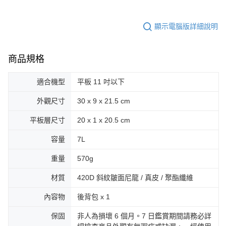
顯示電腦版詳細說明
商品規格
適合機型
平板 11 吋以下
外觀尺寸
30 x 9 x 21.5 cm
平板層尺寸
20 x 1 x 20.5 cm
容量
7L
重量
570g
材質
420D 斜紋皺面尼龍 / 真皮 / 聚酯纖維
內容物
後背包 x 1
保固
非人為損壞 6 個月。7 日鑑賞期間請務必詳