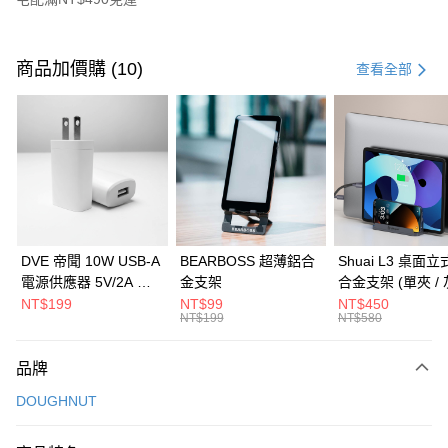
付款方式
信用卡一次付款
商品加價購 (10)
查看全部
信用卡分期付款
3 期 0 利率 每期
NT$826
21家銀行
6 期 0 利率 每期
NT$413
21家銀行
合作金庫商業銀行
第一商業銀行
華南商業銀行
彰化商業銀行
合作金庫商業銀行
第一商業銀行
LINE Pay
上海商業儲蓄銀行
台北富邦商業銀行
華南商業銀行
彰化商業銀行
國泰世華商業銀行
兆豐國際商業銀行
Apple Pay
上海商業儲蓄銀行
台北富邦商業銀行
臺灣中小企業銀行
台中商業銀行
國泰世華商業銀行
兆豐國際商業銀行
DVE 帝聞 10W USB-A
BEARBOSS 超薄鋁合
Shuai L3 桌面
匯豐（台灣）商業銀行
華泰商業銀行
街口支付
臺灣中小企業銀行
台中商業銀行
電源供應器 5V/2A 充
金支架
合金支架 (單夾 / 
聯邦商業銀行
遠東國際商業銀行
匯豐（台灣）商業銀行
華泰商業銀行
電頭 (適用閱讀器、小
NT$199
NT$99
NT$450
悠遊付
元大商業銀行
永豐商業銀行
NT$199
NT$580
聯邦商業銀行
遠東國際商業銀行
電流設備)
玉山商業銀行
星展（台灣）商業銀行
元大商業銀行
永豐商業銀行
Google Pay
台新國際商業銀行
中國信託商業銀行
玉山商業銀行
星展（台灣）商業銀行
品牌
台灣樂天信用卡公司
台新國際商業銀行
中國信託商業銀行
全盈+PAY
DOUGHNUT
台灣樂天信用卡公司
大哥付你分期