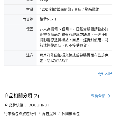
材質
420D 斜紋皺面尼龍 / 真皮 / 聚酯纖維
內容物
後背包 x 1
保固
非人為損壞 6 個月。7 日鑑賞期間請務必詳
細檢查商品外觀有無瑕疵或缺漏，一經使用
將影響您退貨權益。商品一經拆封使用，將
無法恢復原狀，恕不接受退貨。
注意
照片可能因拍攝光線或螢幕裝置而有些許色
差，請以實品為主
客服
商品相關分類 (3)
查看全部
🔎 品牌快搜
DOUGHNUT
行李箱包與旅遊配件
背包提袋
休閒後背包