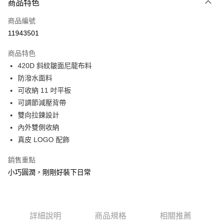
相關說明
商品特色
【大哥付你分期使用說明】
ATM付款
商品編號
1.本服務由台灣大哥大提供，台灣大哥大用戶可立即使用無須另外申請。
2.付款方式選擇「大哥付你分期」，訂單成立後會自動跳轉到大哥付的交易
11943501
貨到付款
流程，驗證手機門號後，選擇欲分期的期數、繳款截止日，確認付款後即完
成交易。
商品特色
3.實際核准額度、可分期數及費用金額請依後續交易確認頁面所載為準。
運送方式
4.訂單成立30分鐘內，如未前往確認交易或遇審核未通過，訂單將自動取
420D 斜紋皺面尼龍布料
消。如遇「轉專審核」未通過狀況，表示未達大哥付你分期系統評分，恕無
宅配物流
防潑水面料
法說明評估內容。
可收納 11 吋平板
每筆NT$80，滿NT$490(含以上)免運費
【繳款方式說明】
1.分期款項不併入電信帳單，「大哥付你分期」於每月結算日後寄送繳費提
可調節減壓背帶
離島郵局
醒簡訊。
雙向拉鍊設計
2.透過簡訊連結打開帳單後，可選擇「超商條碼／台灣大直營門市／銀行轉
每筆NT$100，滿NT$1,500(含以上)免運費
內外雙側收納
帳／街口支付／iPASS MONEY」等通路繳費。
真皮 LOGO 配飾
付款後門市自取
【注意事項】
免運費
1.本服務係由「台灣大哥大股份有限公司」（以下簡稱本公司）所提供，讓
銷售重點
用戶於交易時，得透過本服務購買商品或服務，並由商店將買賣／分期付款
買賣價金債權讓與本公司後，依約使用本公司帳單繳交帳款。
小巧圓潤，剛剛好裝下日常
貨到付款
2.基於同意付款使用「大哥付你分期」之契約關係目的，商店將以您的個人
每筆NT$80，滿NT$1,000(含以上)免運費
資料（包含姓名、電話或地址）提供予台灣大哥大進項蒐集、處理及利用，
由本公司與您本人進行分期帳單所需資料之確認、核對及更正。
3.完整用戶服務條款，請詳閱以下連結：
https://oppay.tw/userRule
詳細說明
商品規格
相關推薦