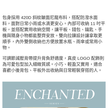
包身採用 420D 斜紋皺面尼龍布料，搭配防潑水面
料，面對日常小雨或水滴更安心。內部可收納 11 吋平
板，並搭配實用收納空間，讓平板、錢包、鑰匙、手
機與隨身小物都能整齊安放。雙向拉鍊設計讓拿取更
順手，內外雙側收納也方便放置水瓶、雨傘或常用小
物。
可調節減壓背帶提升背負舒適度，真皮 LOGO 配飾則
為可愛包型加入細緻質感。小巧、輕盈又實用，適合
喜歡小後背包、平板外出收納與日常輕裝穿搭的人。