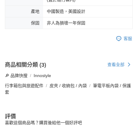
產地
中國製造，美國設計
保固
非人為損壞一年保固
客服
商品相關分類 (3)
查看全部
🔎 品牌快搜
Innostyle
行李箱包與旅遊配件
皮夾 / 收納包 / 內袋
筆電平板內袋 / 保護
套
評價
喜歡這個商品嗎？購買後給他一個好評吧