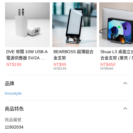
信用卡分期付款
3 期 0 利率 每期
NT$460
21家銀行
6 期 0 利率 每期
NT$230
21家銀行
合作金庫商業銀行
第一商業銀行
華南商業銀行
彰化商業銀行
合作金庫商業銀行
第一商業銀行
LINE Pay
上海商業儲蓄銀行
台北富邦商業銀行
華南商業銀行
彰化商業銀行
國泰世華商業銀行
兆豐國際商業銀行
Apple Pay
上海商業儲蓄銀行
台北富邦商業銀行
臺灣中小企業銀行
台中商業銀行
國泰世華商業銀行
兆豐國際商業銀行
DVE 帝聞 10W USB-A
BEARBOSS 超薄鋁合
Shuai L3 桌面
匯豐（台灣）商業銀行
華泰商業銀行
街口支付
臺灣中小企業銀行
台中商業銀行
電源供應器 5V/2A 充
金支架
合金支架 (單夾 / 
聯邦商業銀行
遠東國際商業銀行
匯豐（台灣）商業銀行
華泰商業銀行
電頭 (適用閱讀器、小
NT$199
NT$99
NT$450
悠遊付
元大商業銀行
永豐商業銀行
NT$199
NT$580
聯邦商業銀行
遠東國際商業銀行
電流設備)
玉山商業銀行
星展（台灣）商業銀行
元大商業銀行
永豐商業銀行
Google Pay
台新國際商業銀行
中國信託商業銀行
玉山商業銀行
星展（台灣）商業銀行
品牌
台灣樂天信用卡公司
台新國際商業銀行
中國信託商業銀行
全盈+PAY
Innostyle
台灣樂天信用卡公司
大哥付你分期
相關說明
商品特色
【大哥付你分期使用說明】
ATM付款
商品編號
1.本服務由台灣大哥大提供，台灣大哥大用戶可立即使用無須另外申請。
2.付款方式選擇「大哥付你分期」，訂單成立後會自動跳轉到大哥付的交易
11902034
貨到付款
流程，驗證手機門號後，選擇欲分期的期數、繳款截止日，確認付款後即完