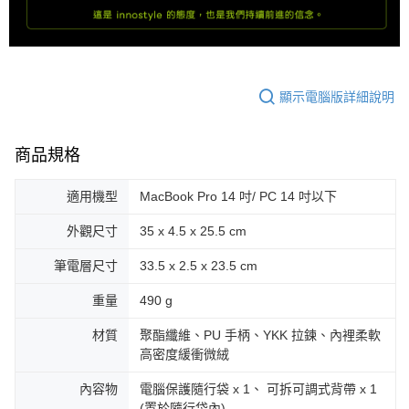
顯示電腦版詳細說明
商品規格
適用機型
MacBook Pro 14 吋/ PC 14 吋以下
外觀尺寸
35 x 4.5 x 25.5 cm
筆電層尺寸
33.5 x 2.5 x 23.5 cm
重量
490 g
材質
聚酯纖維、PU 手柄、YKK 拉鍊、內裡柔軟
高密度緩衝微絨
內容物
電腦保護隨行袋 x 1、 可拆可調式背帶 x 1
(置於隨行袋內)