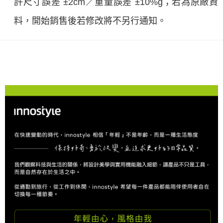
許尺寸誤差 ±2cm／重量誤差 ±10%g；若為原廠資
料，開始銷售後若修改將不另行通知。