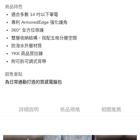
成交易。
商品特色
3.實際核准額度、可分期數及費用金額請依後續交易確認頁面所載為準。
運送方式
4.訂單成立30分鐘內，如未前往確認交易或遇審核未通過，訂單將自動取
適合多數 14 吋以下筆電
消。如遇「轉專審核」未通過狀況，表示未達大哥付你分期系統評分，恕無
宅配物流
專利 ArmoredEdge 強化護角
法說明評估內容。
360° 全方位保護
每筆NT$80，滿NT$490(含以上)免運費
【繳款方式說明】
1.分期款項不併入電信帳單，「大哥付你分期」於每月結算日後寄送繳費提
雙層收納結構，搭配五格分層空間
離島郵局
醒簡訊。
防潑水外層材質
2.透過簡訊連結打開帳單後，可選擇「超商條碼／台灣大直營門市／銀行轉
每筆NT$100，滿NT$1,500(含以上)免運費
YKK 高品質拉鍊
帳／街口支付／iPASS MONEY」等通路繳費。
附可拆可調式背帶
付款後門市自取
【注意事項】
免運費
1.本服務係由「台灣大哥大股份有限公司」（以下簡稱本公司）所提供，讓
銷售重點
用戶於交易時，得透過本服務購買商品或服務，並由商店將買賣／分期付款
買賣價金債權讓與本公司後，依約使用本公司帳單繳交帳款。
為日常通勤打造的質感電腦包
貨到付款
2.基於同意付款使用「大哥付你分期」之契約關係目的，商店將以您的個人
每筆NT$80，滿NT$1,000(含以上)免運費
資料（包含姓名、電話或地址）提供予台灣大哥大進項蒐集、處理及利用，
由本公司與您本人進行分期帳單所需資料之確認、核對及更正。
3.完整用戶服務條款，請詳閱以下連結：
https://oppay.tw/userRule
詳細說明
商品規格
相關推薦