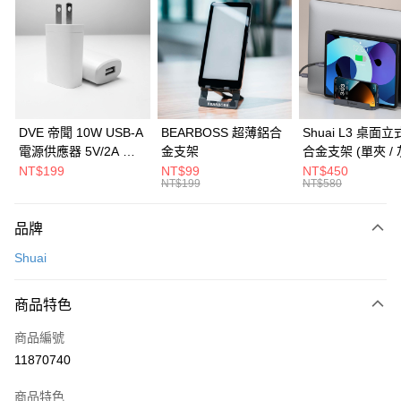
3 期 0 利率 每期
NT$326
21家銀行
6 期 0 利率 每期
NT$163
21家銀行
合作金庫商業銀行
第一商業銀行
華南商業銀行
彰化商業銀行
合作金庫商業銀行
第一商業銀行
LINE Pay
上海商業儲蓄銀行
台北富邦商業銀行
華南商業銀行
彰化商業銀行
國泰世華商業銀行
兆豐國際商業銀行
Apple Pay
上海商業儲蓄銀行
台北富邦商業銀行
臺灣中小企業銀行
台中商業銀行
國泰世華商業銀行
兆豐國際商業銀行
DVE 帝聞 10W USB-A
BEARBOSS 超薄鋁合
Shuai L3 桌面
匯豐（台灣）商業銀行
華泰商業銀行
街口支付
臺灣中小企業銀行
台中商業銀行
電源供應器 5V/2A 充
金支架
合金支架 (單夾 / 
聯邦商業銀行
遠東國際商業銀行
匯豐（台灣）商業銀行
華泰商業銀行
電頭 (適用閱讀器、小
NT$199
NT$99
NT$450
悠遊付
元大商業銀行
永豐商業銀行
NT$199
NT$580
聯邦商業銀行
遠東國際商業銀行
電流設備)
玉山商業銀行
星展（台灣）商業銀行
元大商業銀行
永豐商業銀行
Google Pay
台新國際商業銀行
中國信託商業銀行
玉山商業銀行
星展（台灣）商業銀行
品牌
台灣樂天信用卡公司
台新國際商業銀行
中國信託商業銀行
全盈+PAY
Shuai
台灣樂天信用卡公司
大哥付你分期
相關說明
商品特色
【大哥付你分期使用說明】
ATM付款
商品編號
1.本服務由台灣大哥大提供，台灣大哥大用戶可立即使用無須另外申請。
2.付款方式選擇「大哥付你分期」，訂單成立後會自動跳轉到大哥付的交易
11870740
貨到付款
流程，驗證手機門號後，選擇欲分期的期數、繳款截止日，確認付款後即完
成交易。
商品特色