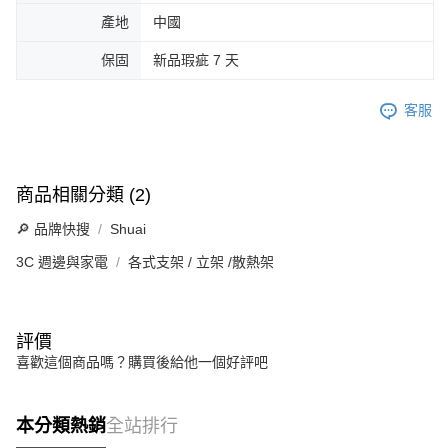
產地
中國
保固
新品瑕疵 7 天
客服
商品相關分類 (2)
🔎 品牌快搜
Shuai
3C 週邊與家電
各式支架 / 立架 /散熱架
評價
喜歡這個商品嗎？購買後給他一個好評吧
本分類熱銷
全站排行