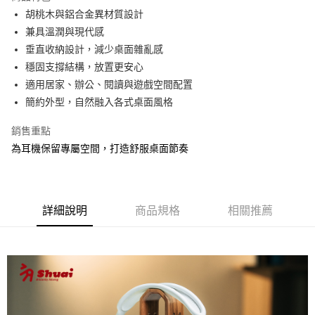
3.實際核准額度、可分期數及費用金額請依後續交易確認頁面所載為準。
運送方式
4.訂單成立30分鐘內，如未前往確認交易或遇審核未通過，訂單將自動取
胡桃木與鋁合金異材質設計
消。如遇「轉專審核」未通過狀況，表示未達大哥付你分期系統評分，恕無
7-11取貨(快速到店)
兼具溫潤與現代感
法說明評估內容。
垂直收納設計，減少桌面雜亂感
每筆NT$100，滿NT$1,000(含以上)免運費
【繳款方式說明】
1.分期款項不併入電信帳單，「大哥付你分期」於每月結算日後寄送繳費提
穩固支撐結構，放置更安心
宅配物流
醒簡訊。
適用居家、辦公、閱讀與遊戲空間配置
2.透過簡訊連結打開帳單後，可選擇「超商條碼／台灣大直營門市／銀行轉
每筆NT$80，滿NT$490(含以上)免運費
簡約外型，自然融入各式桌面風格
帳／街口支付／iPASS MONEY」等通路繳費。
離島郵局
【注意事項】
銷售重點
每筆NT$100，滿NT$1,500(含以上)免運費
1.本服務係由「台灣大哥大股份有限公司」（以下簡稱本公司）所提供，讓
為耳機保留專屬空間，打造舒服桌面節奏
用戶於交易時，得透過本服務購買商品或服務，並由商店將買賣／分期付款
買賣價金債權讓與本公司後，依約使用本公司帳單繳交帳款。
付款後門市自取
2.基於同意付款使用「大哥付你分期」之契約關係目的，商店將以您的個人
免運費
資料（包含姓名、電話或地址）提供予台灣大哥大進項蒐集、處理及利用，
由本公司與您本人進行分期帳單所需資料之確認、核對及更正。
詳細說明
商品規格
相關推薦
貨到付款
3.完整用戶服務條款，請詳閱以下連結：
https://oppay.tw/userRule
每筆NT$80，滿NT$1,000(含以上)免運費