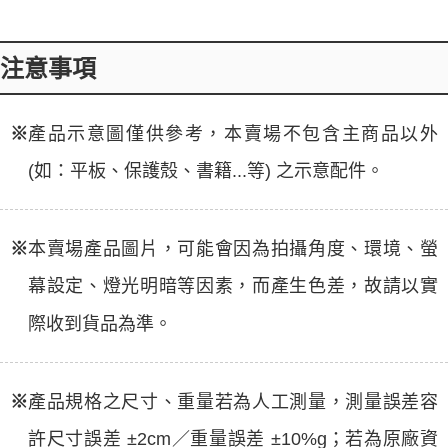
注意事項
※
產品示意圖僅供參考，本賣場不包含主商品以外
(如：平板、保護殼、書籍...等) 之示意配件。
※
本賣場產品圖片，可能會因為拍攝角度、環境、螢
幕設定、燈光明暗等因素，而產生色差，故請以實
際收到貨品為準。
※
產品規格之尺寸、重量若為人工測量，測量誤差容
許尺寸誤差 ±2cm／重量誤差 ±10%g；若為原廠資