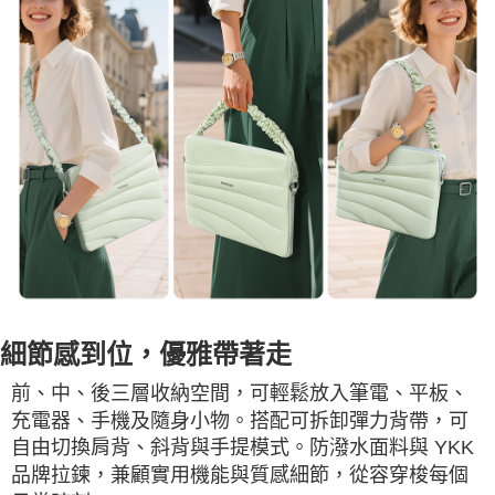
細節感到位，優雅帶著走
前、中、後三層收納空間，可輕鬆放入筆電、平板、
充電器、手機及隨身小物。搭配可拆卸彈力背帶，可
自由切換肩背、斜背與手提模式。防潑水面料與 YKK
品牌拉鍊，兼顧實用機能與質感細節，從容穿梭每個