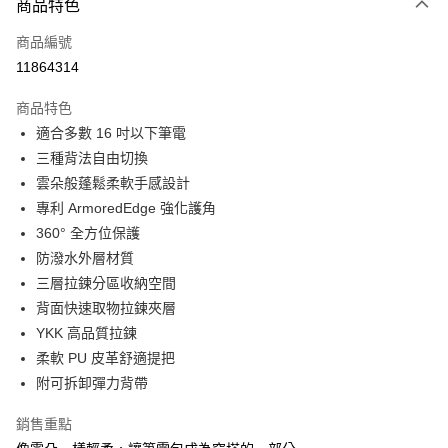
相關說明
商品特色
【大哥付你分期使用說明】
ATM付款
商品編號
1.本服務由台灣大哥大提供，台灣大哥大用戶可立即使用無須另外申請。
2.付款方式選擇「大哥付你分期」，訂單成立後會自動跳轉到大哥付的交易
11864314
貨到付款
流程，驗證手機門號後，選擇欲分期的期數、繳款截止日，確認付款後即完
成交易。
商品特色
3.實際核准額度、可分期數及費用金額請依後續交易確認頁面所載為準。
運送方式
4.訂單成立30分鐘內，如未前往確認交易或遇審核未通過，訂單將自動取
適合多數 16 吋以下筆電
消。如遇「轉專審核」未通過狀況，表示未達大哥付你分期系統評分，恕無
宅配物流
三種背法自由切換
法說明評估內容。
雲朵般蓬鬆柔軟手感設計
每筆NT$80，滿NT$490(含以上)免運費
【繳款方式說明】
1.分期款項不併入電信帳單，「大哥付你分期」於每月結算日後寄送繳費提
專利 ArmoredEdge 強化護角
離島郵局
醒簡訊。
360° 全方位保護
2.透過簡訊連結打開帳單後，可選擇「超商條碼／台灣大直營門市／銀行轉
每筆NT$100，滿NT$1,500(含以上)免運費
防潑水外層材質
帳／街口支付／iPASS MONEY」等通路繳費。
三層拉鍊分區收納空間
付款後門市自取
【注意事項】
背面快速取物拉鍊夾層
免運費
1.本服務係由「台灣大哥大股份有限公司」（以下簡稱本公司）所提供，讓
用戶於交易時，得透過本服務購買商品或服務，並由商店將買賣／分期付款
YKK 高品質拉鍊
買賣價金債權讓與本公司後，依約使用本公司帳單繳交帳款。
貨到付款
柔軟 PU 皮革舒適提把
2.基於同意付款使用「大哥付你分期」之契約關係目的，商店將以您的個人
每筆NT$80，滿NT$1,000(含以上)免運費
附可拆卸彈力背帶
資料（包含姓名、電話或地址）提供予台灣大哥大進項蒐集、處理及利用，
由本公司與您本人進行分期帳單所需資料之確認、核對及更正。
3.完整用戶服務條款，請詳閱以下連結：
https://oppay.tw/userRule
銷售重點