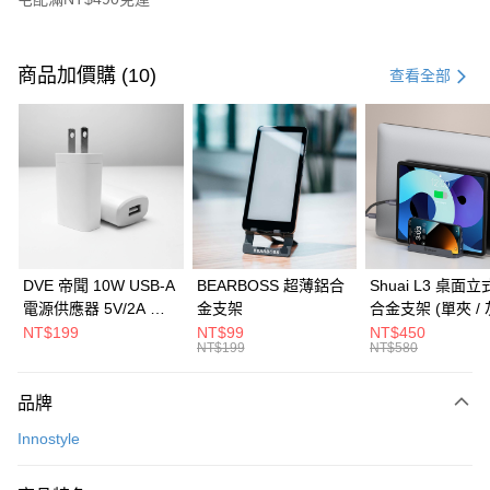
付款方式
信用卡一次付款
商品加價購 (10)
查看全部
信用卡分期付款
3 期 0 利率 每期
NT$460
21家銀行
6 期 0 利率 每期
NT$230
21家銀行
合作金庫商業銀行
第一商業銀行
華南商業銀行
彰化商業銀行
合作金庫商業銀行
第一商業銀行
LINE Pay
上海商業儲蓄銀行
台北富邦商業銀行
華南商業銀行
彰化商業銀行
國泰世華商業銀行
兆豐國際商業銀行
Apple Pay
上海商業儲蓄銀行
台北富邦商業銀行
臺灣中小企業銀行
台中商業銀行
國泰世華商業銀行
兆豐國際商業銀行
DVE 帝聞 10W USB-A
BEARBOSS 超薄鋁合
Shuai L3 桌面
匯豐（台灣）商業銀行
華泰商業銀行
街口支付
臺灣中小企業銀行
台中商業銀行
電源供應器 5V/2A 充
金支架
合金支架 (單夾 / 
聯邦商業銀行
遠東國際商業銀行
匯豐（台灣）商業銀行
華泰商業銀行
電頭 (適用閱讀器、小
NT$199
NT$99
NT$450
悠遊付
元大商業銀行
永豐商業銀行
NT$199
NT$580
聯邦商業銀行
遠東國際商業銀行
電流設備)
玉山商業銀行
星展（台灣）商業銀行
元大商業銀行
永豐商業銀行
Google Pay
台新國際商業銀行
中國信託商業銀行
玉山商業銀行
星展（台灣）商業銀行
品牌
台灣樂天信用卡公司
台新國際商業銀行
中國信託商業銀行
全盈+PAY
Innostyle
台灣樂天信用卡公司
大哥付你分期