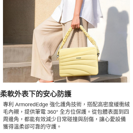
柔軟外表下的安心防護
專利 ArmoredEdge 強化護角技術，搭配高密度緩衝絨
毛內襯，提供筆電 360° 全方位保護。從包體表面到四
周邊角，都能有效減少日常碰撞與刮傷，讓心愛設備
獲得溫柔卻可靠的守護。