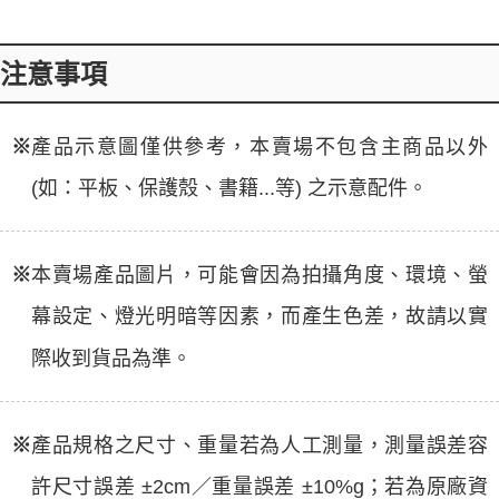
注意事項
※
產品示意圖僅供參考，本賣場不包含主商品以外
(如：平板、保護殼、書籍...等) 之示意配件。
※
本賣場產品圖片，可能會因為拍攝角度、環境、螢
幕設定、燈光明暗等因素，而產生色差，故請以實
際收到貨品為準。
※
產品規格之尺寸、重量若為人工測量，測量誤差容
許尺寸誤差 ±2cm／重量誤差 ±10%g；若為原廠資