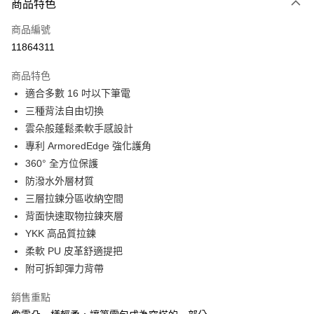
相關說明
商品特色
【大哥付你分期使用說明】
ATM付款
商品編號
1.本服務由台灣大哥大提供，台灣大哥大用戶可立即使用無須另外申請。
2.付款方式選擇「大哥付你分期」，訂單成立後會自動跳轉到大哥付的交易
11864311
貨到付款
流程，驗證手機門號後，選擇欲分期的期數、繳款截止日，確認付款後即完
成交易。
商品特色
3.實際核准額度、可分期數及費用金額請依後續交易確認頁面所載為準。
運送方式
4.訂單成立30分鐘內，如未前往確認交易或遇審核未通過，訂單將自動取
適合多數 16 吋以下筆電
消。如遇「轉專審核」未通過狀況，表示未達大哥付你分期系統評分，恕無
宅配物流
三種背法自由切換
法說明評估內容。
雲朵般蓬鬆柔軟手感設計
每筆NT$80，滿NT$490(含以上)免運費
【繳款方式說明】
1.分期款項不併入電信帳單，「大哥付你分期」於每月結算日後寄送繳費提
專利 ArmoredEdge 強化護角
離島郵局
醒簡訊。
360° 全方位保護
2.透過簡訊連結打開帳單後，可選擇「超商條碼／台灣大直營門市／銀行轉
每筆NT$100，滿NT$1,500(含以上)免運費
防潑水外層材質
帳／街口支付／iPASS MONEY」等通路繳費。
三層拉鍊分區收納空間
付款後門市自取
【注意事項】
背面快速取物拉鍊夾層
免運費
1.本服務係由「台灣大哥大股份有限公司」（以下簡稱本公司）所提供，讓
用戶於交易時，得透過本服務購買商品或服務，並由商店將買賣／分期付款
YKK 高品質拉鍊
買賣價金債權讓與本公司後，依約使用本公司帳單繳交帳款。
貨到付款
柔軟 PU 皮革舒適提把
2.基於同意付款使用「大哥付你分期」之契約關係目的，商店將以您的個人
每筆NT$80，滿NT$1,000(含以上)免運費
附可拆卸彈力背帶
資料（包含姓名、電話或地址）提供予台灣大哥大進項蒐集、處理及利用，
由本公司與您本人進行分期帳單所需資料之確認、核對及更正。
3.完整用戶服務條款，請詳閱以下連結：
https://oppay.tw/userRule
銷售重點