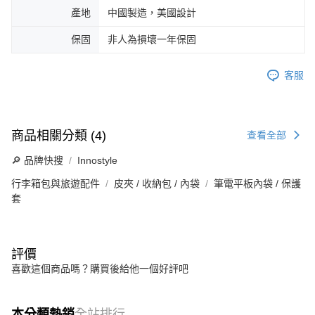
產地
中國製造，美國設計
保固
非人為損壞一年保固
客服
商品相關分類 (4)
查看全部
🔎 品牌快搜
Innostyle
行李箱包與旅遊配件
皮夾 / 收納包 / 內袋
筆電平板內袋 / 保護
套
評價
喜歡這個商品嗎？購買後給他一個好評吧
本分類熱銷
全站排行