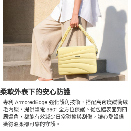
柔軟外表下的安心防護
專利 ArmoredEdge 強化護角技術，搭配高密度緩衝絨
毛內襯，提供筆電 360° 全方位保護。從包體表面到四
周邊角，都能有效減少日常碰撞與刮傷，讓心愛設備
獲得溫柔卻可靠的守護。