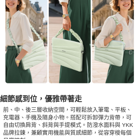
細節感到位，優雅帶著走
前、中、後三層收納空間，可輕鬆放入筆電、平板、
充電器、手機及隨身小物。搭配可拆卸彈力背帶，可
自由切換肩背、斜背與手提模式。防潑水面料與 YKK
品牌拉鍊，兼顧實用機能與質感細節，從容穿梭每個