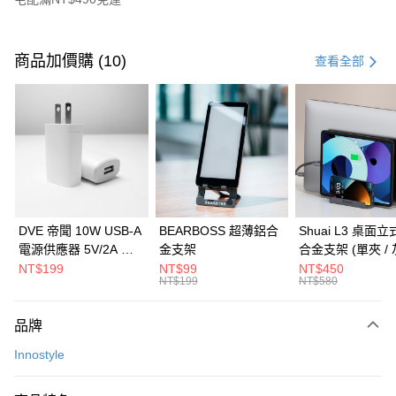
付款方式
信用卡一次付款
商品加價購 (10)
查看全部
信用卡分期付款
3 期 0 利率 每期
NT$460
21家銀行
6 期 0 利率 每期
NT$230
21家銀行
合作金庫商業銀行
第一商業銀行
華南商業銀行
彰化商業銀行
合作金庫商業銀行
第一商業銀行
LINE Pay
上海商業儲蓄銀行
台北富邦商業銀行
華南商業銀行
彰化商業銀行
國泰世華商業銀行
兆豐國際商業銀行
Apple Pay
上海商業儲蓄銀行
台北富邦商業銀行
臺灣中小企業銀行
台中商業銀行
國泰世華商業銀行
兆豐國際商業銀行
DVE 帝聞 10W USB-A
BEARBOSS 超薄鋁合
Shuai L3 桌面
匯豐（台灣）商業銀行
華泰商業銀行
街口支付
臺灣中小企業銀行
台中商業銀行
電源供應器 5V/2A 充
金支架
合金支架 (單夾 / 
聯邦商業銀行
遠東國際商業銀行
匯豐（台灣）商業銀行
華泰商業銀行
電頭 (適用閱讀器、小
NT$199
NT$99
NT$450
悠遊付
元大商業銀行
永豐商業銀行
NT$199
NT$580
聯邦商業銀行
遠東國際商業銀行
電流設備)
玉山商業銀行
星展（台灣）商業銀行
元大商業銀行
永豐商業銀行
Google Pay
台新國際商業銀行
中國信託商業銀行
玉山商業銀行
星展（台灣）商業銀行
品牌
台灣樂天信用卡公司
台新國際商業銀行
中國信託商業銀行
全盈+PAY
Innostyle
台灣樂天信用卡公司
大哥付你分期