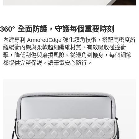
360° 全面防護，守護每個重要時刻
內建專利 ArmoredEdge 強化護角技術，搭配高密度絎
縫緩衝內襯與柔軟超細纖維材質，有效吸收碰撞衝
擊，降低刮傷與磨損風險。從邊角到機身，每個細節
都提供完整保護，讓筆電安心隨行。