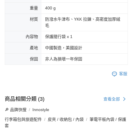
重量
400 g
材質
防潑水牛津布、YKK 拉鍊、高密度加厚絨
毛
內容物
保護隨行袋 x 1
產地
中國製造，美國設計
保固
非人為損壞一年保固
客服
商品相關分類 (3)
查看全部
🔎 品牌快搜
Innostyle
行李箱包與旅遊配件
皮夾 / 收納包 / 內袋
筆電平板內袋 / 保護
套