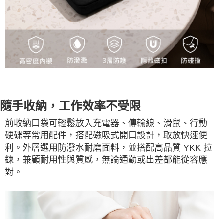
隨手收納，工作效率不受限
前收納口袋可輕鬆放入充電器、傳輸線、滑鼠、行動
硬碟等常用配件，搭配磁吸式開口設計，取放快速便
利。外層選用防潑水耐磨面料，並搭配高品質 YKK 拉
鍊，兼顧耐用性與質感，無論通勤或出差都能從容應
對。