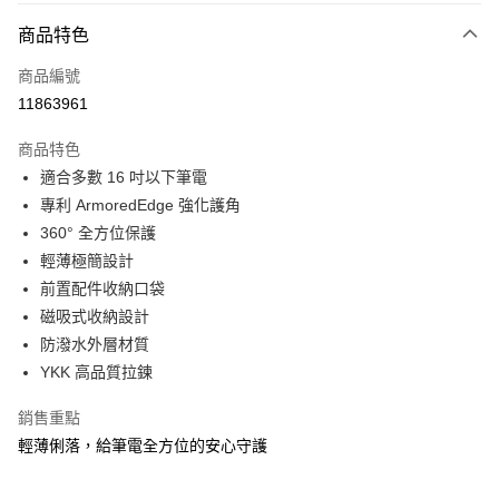
大哥付你分期
相關說明
商品特色
【大哥付你分期使用說明】
ATM付款
商品編號
1.本服務由台灣大哥大提供，台灣大哥大用戶可立即使用無須另外申請。
2.付款方式選擇「大哥付你分期」，訂單成立後會自動跳轉到大哥付的交易
11863961
貨到付款
流程，驗證手機門號後，選擇欲分期的期數、繳款截止日，確認付款後即完
成交易。
商品特色
3.實際核准額度、可分期數及費用金額請依後續交易確認頁面所載為準。
運送方式
4.訂單成立30分鐘內，如未前往確認交易或遇審核未通過，訂單將自動取
適合多數 16 吋以下筆電
消。如遇「轉專審核」未通過狀況，表示未達大哥付你分期系統評分，恕無
宅配物流
專利 ArmoredEdge 強化護角
法說明評估內容。
360° 全方位保護
每筆NT$80，滿NT$490(含以上)免運費
【繳款方式說明】
1.分期款項不併入電信帳單，「大哥付你分期」於每月結算日後寄送繳費提
輕薄極簡設計
離島郵局
醒簡訊。
前置配件收納口袋
2.透過簡訊連結打開帳單後，可選擇「超商條碼／台灣大直營門市／銀行轉
每筆NT$100，滿NT$1,500(含以上)免運費
磁吸式收納設計
帳／街口支付／iPASS MONEY」等通路繳費。
防潑水外層材質
付款後門市自取
【注意事項】
YKK 高品質拉鍊
免運費
1.本服務係由「台灣大哥大股份有限公司」（以下簡稱本公司）所提供，讓
用戶於交易時，得透過本服務購買商品或服務，並由商店將買賣／分期付款
買賣價金債權讓與本公司後，依約使用本公司帳單繳交帳款。
銷售重點
貨到付款
2.基於同意付款使用「大哥付你分期」之契約關係目的，商店將以您的個人
輕薄俐落，給筆電全方位的安心守護
每筆NT$80，滿NT$1,000(含以上)免運費
資料（包含姓名、電話或地址）提供予台灣大哥大進項蒐集、處理及利用，
由本公司與您本人進行分期帳單所需資料之確認、核對及更正。
3.完整用戶服務條款，請詳閱以下連結：
https://oppay.tw/userRule