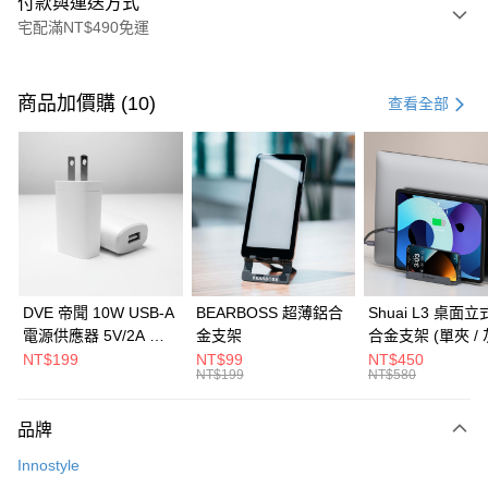
付款與運送方式
宅配滿NT$490免運
付款方式
信用卡一次付款
商品加價購 (10)
查看全部
信用卡分期付款
3 期 0 利率 每期
NT$293
21家銀行
6 期 0 利率 每期
NT$146
21家銀行
合作金庫商業銀行
第一商業銀行
華南商業銀行
彰化商業銀行
合作金庫商業銀行
第一商業銀行
LINE Pay
上海商業儲蓄銀行
台北富邦商業銀行
華南商業銀行
彰化商業銀行
國泰世華商業銀行
兆豐國際商業銀行
Apple Pay
上海商業儲蓄銀行
台北富邦商業銀行
臺灣中小企業銀行
台中商業銀行
國泰世華商業銀行
兆豐國際商業銀行
DVE 帝聞 10W USB-A
BEARBOSS 超薄鋁合
Shuai L3 桌面
匯豐（台灣）商業銀行
華泰商業銀行
街口支付
臺灣中小企業銀行
台中商業銀行
電源供應器 5V/2A 充
金支架
合金支架 (單夾 / 
聯邦商業銀行
遠東國際商業銀行
匯豐（台灣）商業銀行
華泰商業銀行
電頭 (適用閱讀器、小
NT$199
NT$99
NT$450
悠遊付
元大商業銀行
永豐商業銀行
NT$199
NT$580
聯邦商業銀行
遠東國際商業銀行
電流設備)
玉山商業銀行
星展（台灣）商業銀行
元大商業銀行
永豐商業銀行
Google Pay
台新國際商業銀行
中國信託商業銀行
玉山商業銀行
星展（台灣）商業銀行
品牌
台灣樂天信用卡公司
台新國際商業銀行
中國信託商業銀行
全盈+PAY
Innostyle
台灣樂天信用卡公司