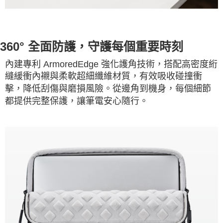
360° 全面防護，守護每個重要時刻
內建專利 ArmoredEdge 強化護角技術，搭配高密度絎
縫緩衝內襯與柔軟超細纖維材質，有效吸收碰撞衝
擊，降低刮傷與磨損風險。從邊角到機身，每個細節
都提供完整保護，讓筆電安心隨行。