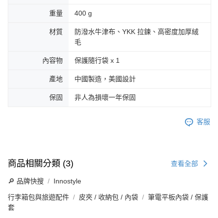
重量
400 g
材質
防潑水牛津布、YKK 拉鍊、高密度加厚絨
毛
內容物
保護隨行袋 x 1
產地
中國製造，美國設計
保固
非人為損壞一年保固
客服
商品相關分類 (3)
查看全部
🔎 品牌快搜
Innostyle
行李箱包與旅遊配件
皮夾 / 收納包 / 內袋
筆電平板內袋 / 保護
套