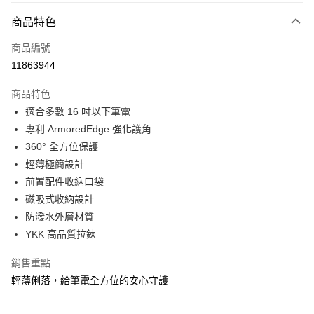
大哥付你分期
相關說明
商品特色
【大哥付你分期使用說明】
ATM付款
商品編號
1.本服務由台灣大哥大提供，台灣大哥大用戶可立即使用無須另外申請。
2.付款方式選擇「大哥付你分期」，訂單成立後會自動跳轉到大哥付的交易
11863944
貨到付款
流程，驗證手機門號後，選擇欲分期的期數、繳款截止日，確認付款後即完
成交易。
商品特色
3.實際核准額度、可分期數及費用金額請依後續交易確認頁面所載為準。
運送方式
4.訂單成立30分鐘內，如未前往確認交易或遇審核未通過，訂單將自動取
適合多數 16 吋以下筆電
消。如遇「轉專審核」未通過狀況，表示未達大哥付你分期系統評分，恕無
宅配物流
專利 ArmoredEdge 強化護角
法說明評估內容。
360° 全方位保護
每筆NT$80，滿NT$490(含以上)免運費
【繳款方式說明】
1.分期款項不併入電信帳單，「大哥付你分期」於每月結算日後寄送繳費提
輕薄極簡設計
離島郵局
醒簡訊。
前置配件收納口袋
2.透過簡訊連結打開帳單後，可選擇「超商條碼／台灣大直營門市／銀行轉
每筆NT$100，滿NT$1,500(含以上)免運費
磁吸式收納設計
帳／街口支付／iPASS MONEY」等通路繳費。
防潑水外層材質
付款後門市自取
【注意事項】
YKK 高品質拉鍊
免運費
1.本服務係由「台灣大哥大股份有限公司」（以下簡稱本公司）所提供，讓
用戶於交易時，得透過本服務購買商品或服務，並由商店將買賣／分期付款
買賣價金債權讓與本公司後，依約使用本公司帳單繳交帳款。
銷售重點
貨到付款
2.基於同意付款使用「大哥付你分期」之契約關係目的，商店將以您的個人
輕薄俐落，給筆電全方位的安心守護
每筆NT$80，滿NT$1,000(含以上)免運費
資料（包含姓名、電話或地址）提供予台灣大哥大進項蒐集、處理及利用，
由本公司與您本人進行分期帳單所需資料之確認、核對及更正。
3.完整用戶服務條款，請詳閱以下連結：
https://oppay.tw/userRule