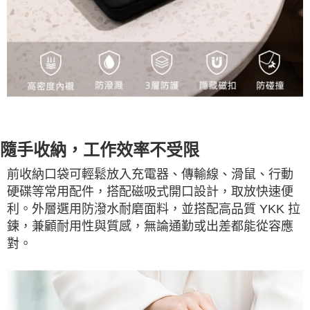
隨手收納，工作效率不受限
前收納口袋可輕鬆放入充電器、傳輸線、滑鼠、行動
硬碟等常用配件，搭配磁吸式開口設計，取放快速便
利。外層選用防潑水耐磨面料，並搭配高品質 YKK 拉
鍊，兼顧耐用性與質感，無論通勤或出差都能從容應
對。