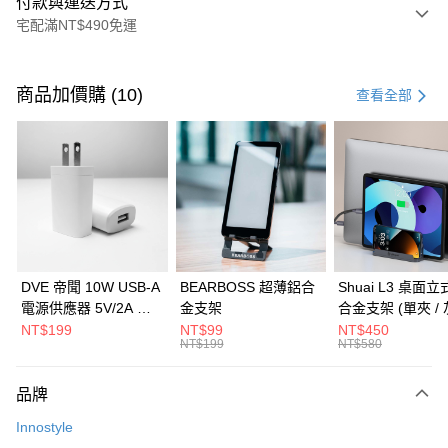
付款與運送方式
宅配滿NT$490免運
付款方式
信用卡一次付款
商品加價購 (10)
查看全部
信用卡分期付款
3 期 0 利率 每期
NT$293
21家銀行
6 期 0 利率 每期
NT$146
21家銀行
合作金庫商業銀行
第一商業銀行
華南商業銀行
彰化商業銀行
合作金庫商業銀行
第一商業銀行
LINE Pay
上海商業儲蓄銀行
台北富邦商業銀行
華南商業銀行
彰化商業銀行
國泰世華商業銀行
兆豐國際商業銀行
Apple Pay
上海商業儲蓄銀行
台北富邦商業銀行
臺灣中小企業銀行
台中商業銀行
國泰世華商業銀行
兆豐國際商業銀行
DVE 帝聞 10W USB-A
BEARBOSS 超薄鋁合
Shuai L3 桌面
匯豐（台灣）商業銀行
華泰商業銀行
街口支付
臺灣中小企業銀行
台中商業銀行
電源供應器 5V/2A 充
金支架
合金支架 (單夾 / 
聯邦商業銀行
遠東國際商業銀行
匯豐（台灣）商業銀行
華泰商業銀行
電頭 (適用閱讀器、小
NT$199
NT$99
NT$450
悠遊付
元大商業銀行
永豐商業銀行
NT$199
NT$580
聯邦商業銀行
遠東國際商業銀行
電流設備)
玉山商業銀行
星展（台灣）商業銀行
元大商業銀行
永豐商業銀行
Google Pay
台新國際商業銀行
中國信託商業銀行
玉山商業銀行
星展（台灣）商業銀行
品牌
台灣樂天信用卡公司
台新國際商業銀行
中國信託商業銀行
全盈+PAY
Innostyle
台灣樂天信用卡公司