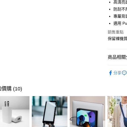
臺灣中
高清亮
聯邦商
匯豐（
防刮不
悠遊付
元大商
聯邦商
專屬背
玉山商
元大商
Google Pa
台新國
適用 Pub
玉山商
台灣樂
台新國
全盈+PAY
銷售重點
台灣樂
保留裸機
大哥付你
相關說明
【大哥付
商品相關分
ATM付款
1.本服務
2.付款方
🔎 品牌快
貨到付款
流程，驗
分享
完成交易
閱讀器 /
3.實際核
4.訂單成
閱讀器 /
運送方式
價購 (10)
消。如遇
無法說明
7-11取貨
【繳款方
每筆NT$1
1.分期款
醒簡訊。
2.透過簡
宅配物流
帳／街口支
每筆NT$8