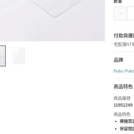
數量
付款與運
宅配滿NT$
付款方式
品牌
信用卡一
Pubu Pub
信用卡分
商品特色
3 期 
商品編號
6 期 
合作金
11851249
華南商
合作金
LINE Pay
上海商
商品特色
華南商
國泰世
裸機質
Apple Pay
上海商
臺灣中
保留閱
國泰世
匯豐（
街口支付