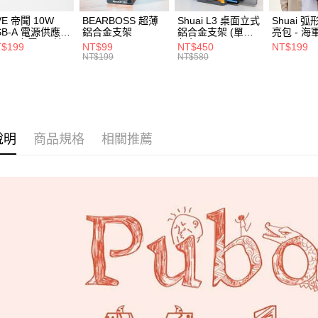
【注意事
離島郵局
VE 帝聞 10W
BEARBOSS 超薄
Shuai L3 桌面立式
Shuai 
1.本服務
SB-A 電源供應器
鋁合金支架
鋁合金支架 (單夾 /
亮包 - 海
用戶於交
每筆NT$1
/2A 充電頭 (適
灰色)
款買賣價
$199
NT$99
NT$450
NT$199
閱讀器、小電流
NT$199
NT$580
2.基於同
付款後門
備)
資料（包
免運費
用，由本
3.完整用
貨到付款
每筆NT$8
說明
商品規格
相關推薦