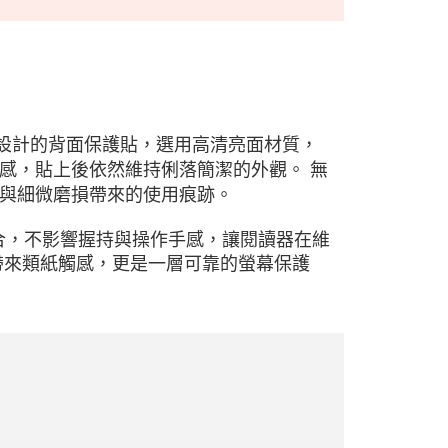
 2 Pro 設計的背面保護貼，選用高清亮面材質，
感，貼上後依然維持俐落簡潔的外觀。 無
與細微磨損帶來的使用痕跡。
孔與尺寸貼合，不影響握持與操作手感，讓閱讀器在維
帶來類紙觸感，更是一層可靠的螢幕保護