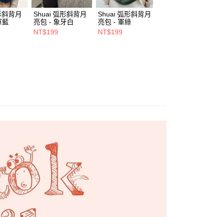
項】
弧形斜背月
Shuai 弧形斜背月
Shuai 弧形斜背月
Shuai L4 桌面立
係由「台灣大哥大股份有限公司」（以下簡稱本公司）所提供，讓
軍藍
亮包 - 象牙白
亮包 - 軍綠
鋁合金支架 - 雙夾
易時，得透過本服務購買商品或服務，並由商店將買賣／分期付
00，滿NT$1,500(含以上)免運費
- 灰色
金債權讓與本公司後，依約使用本公司帳單繳交帳款。
NT$199
NT$199
NT$550
NT$680
意付款使用「大哥付你分期」之契約關係目的，商店將以您的個人
市自取
含姓名、電話或地址）提供予台灣大哥大進項蒐集、處理及利
公司與您本人進行分期帳單所需資料之確認、核對及更正。
戶服務條款，請詳閱以下連結：
https://oppay.tw/userRule
0，滿NT$1,000(含以上)免運費