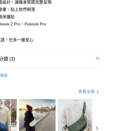
小企業銀行
台中商業銀行
面設計，讓機身質感完整呈現
業銀行
遠東國際商業銀行
台灣）商業銀行
華泰商業銀行
厚重，貼上依然俐落
業銀行
永豐商業銀行
業銀行
遠東國際商業銀行
面保護貼
業銀行
星展（台灣）商業銀行
業銀行
永豐商業銀行
y
際商業銀行
中國信託商業銀行
ook 2 Pro、Pubook Pro
業銀行
星展（台灣）商業銀行
天信用卡公司
際商業銀行
中國信託商業銀行
天信用卡公司
質感，也多一層安心
分期
你分期使用說明】
類 (3)
由台灣大哥大提供，台灣大哥大用戶可立即使用無須另外申請。
式選擇「大哥付你分期」，訂單成立後會自動跳轉到大哥付的交易
搜
Pubu Pubook
證手機門號後，選擇欲分期的期數、繳款截止日，確認付款後即
客服
。
 顯示器與配件
品牌選擇
Pubu Pubook
准額度、可分期數及費用金額請依後續交易確認頁面所載為準。
立30分鐘內，如未前往確認交易或遇審核未通過，訂單將自動取
 顯示器與配件
閱讀器配件
保護套 / 保護殼 / 保護貼
查看全部
「轉專審核」未通過狀況，表示未達大哥付你分期系統評分，恕
評估內容。
(快速到店)
式說明】
00，滿NT$1,000(含以上)免運費
項不併入電信帳單，「大哥付你分期」於每月結算日後寄送繳費提
訊連結打開帳單後，可選擇「超商條碼／台灣大直營門市／銀行轉
付／iPASS MONEY」等通路繳費。
0，滿NT$490(含以上)免運費