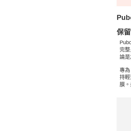
Pub
保留
Pub
完整
論是
專為
持輕
膜。