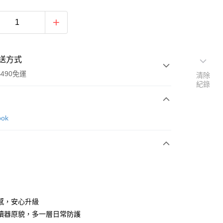
送方式
490免運
清除
紀錄
次付款
ook
期付款
0 利率 每期
NT$133
21家銀行
0 利率 每期
NT$66
21家銀行
庫商業銀行
第一商業銀行
業銀行
彰化商業銀行
庫商業銀行
第一商業銀行
業儲蓄銀行
台北富邦商業銀行
業銀行
彰化商業銀行
華商業銀行
兆豐國際商業銀行
感，安心升級
業儲蓄銀行
台北富邦商業銀行
小企業銀行
台中商業銀行
讀器原貌，多一層日常防護
華商業銀行
兆豐國際商業銀行
台灣）商業銀行
華泰商業銀行