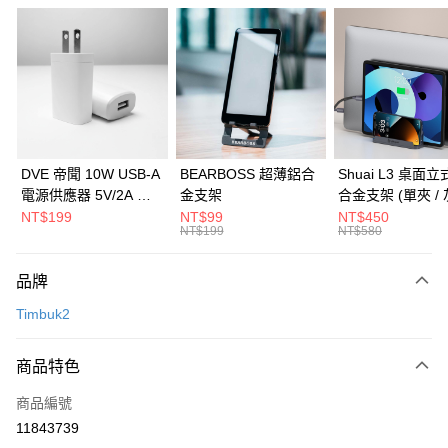
信用卡分期付款
3 期 0 利率 每期
NT$1,993
21家銀行
6 期 0 利率 每期
NT$996
21家銀行
合作金庫商業銀行
第一商業銀行
華南商業銀行
彰化商業銀行
合作金庫商業銀行
第一商業銀行
LINE Pay
上海商業儲蓄銀行
台北富邦商業銀行
華南商業銀行
彰化商業銀行
國泰世華商業銀行
兆豐國際商業銀行
Apple Pay
上海商業儲蓄銀行
台北富邦商業銀行
臺灣中小企業銀行
台中商業銀行
國泰世華商業銀行
兆豐國際商業銀行
DVE 帝聞 10W USB-A
BEARBOSS 超薄鋁合
Shuai L3 桌面
匯豐（台灣）商業銀行
華泰商業銀行
街口支付
臺灣中小企業銀行
台中商業銀行
電源供應器 5V/2A 充
金支架
合金支架 (單夾 / 
聯邦商業銀行
遠東國際商業銀行
匯豐（台灣）商業銀行
華泰商業銀行
電頭 (適用閱讀器、小
NT$199
NT$99
NT$450
悠遊付
元大商業銀行
永豐商業銀行
NT$199
NT$580
聯邦商業銀行
遠東國際商業銀行
電流設備)
玉山商業銀行
星展（台灣）商業銀行
元大商業銀行
永豐商業銀行
Google Pay
台新國際商業銀行
中國信託商業銀行
玉山商業銀行
星展（台灣）商業銀行
品牌
台灣樂天信用卡公司
台新國際商業銀行
中國信託商業銀行
全盈+PAY
Timbuk2
台灣樂天信用卡公司
大哥付你分期
相關說明
商品特色
【大哥付你分期使用說明】
ATM付款
商品編號
1.本服務由台灣大哥大提供，台灣大哥大用戶可立即使用無須另外申請。
2.付款方式選擇「大哥付你分期」，訂單成立後會自動跳轉到大哥付的交易
11843739
貨到付款
流程，驗證手機門號後，選擇欲分期的期數、繳款截止日，確認付款後即完