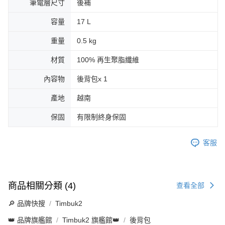
筆電層尺寸
後補
容量
17 L
重量
0.5 kg
材質
100% 再生聚脂纖維
內容物
後背包x 1
產地
越南
保固
有限制終身保固
客服
商品相關分類 (4)
查看全部
🔎 品牌快搜
Timbuk2
👑 品牌旗艦館
Timbuk2 旗艦館👑
後背包