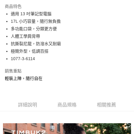
成交易。
商品特色
3.實際核准額度、可分期數及費用金額請依後續交易確認頁面所載為準。
運送方式
4.訂單成立30分鐘內，如未前往確認交易或遇審核未通過，訂單將自動取
適用 13 吋筆記型電腦
消。如遇「轉專審核」未通過狀況，表示未達大哥付你分期系統評分，恕無
宅配物流
17L 小巧容量，隨行無負擔
法說明評估內容。
多功能口袋，分類更方便
每筆NT$80，滿NT$490(含以上)免運費
【繳款方式說明】
1.分期款項不併入電信帳單，「大哥付你分期」於每月結算日後寄送繳費提
人體工學肩背帶
離島郵局
醒簡訊。
抗撕裂尼龍，防潑水又耐磨
2.透過簡訊連結打開帳單後，可選擇「超商條碼／台灣大直營門市／銀行轉
每筆NT$100，滿NT$1,500(含以上)免運費
極簡外型，低調百搭
帳／街口支付／iPASS MONEY」等通路繳費。
1077-3-6114
付款後門市自取
【注意事項】
免運費
1.本服務係由「台灣大哥大股份有限公司」（以下簡稱本公司）所提供，讓
銷售重點
用戶於交易時，得透過本服務購買商品或服務，並由商店將買賣／分期付款
買賣價金債權讓與本公司後，依約使用本公司帳單繳交帳款。
輕裝上陣，隨行自在
貨到付款
2.基於同意付款使用「大哥付你分期」之契約關係目的，商店將以您的個人
每筆NT$80，滿NT$1,000(含以上)免運費
資料（包含姓名、電話或地址）提供予台灣大哥大進項蒐集、處理及利用，
由本公司與您本人進行分期帳單所需資料之確認、核對及更正。
3.完整用戶服務條款，請詳閱以下連結：
https://oppay.tw/userRule
詳細說明
商品規格
相關推薦