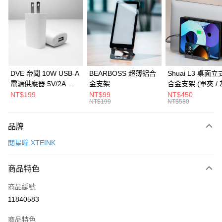
3 期 0 利率 每期
NT$33
21家銀行
6 期 0 利率 每期
NT$16
21家銀行
合作金庫商業銀行
第一商業銀行
華南商業銀行
彰化商業銀行
合作金庫商業銀行
第一商業銀行
LINE Pay
上海商業儲蓄銀行
台北富邦商業銀行
華南商業銀行
彰化商業銀行
國泰世華商業銀行
兆豐國際商業銀行
Apple Pay
上海商業儲蓄銀行
台北富邦商業銀行
臺灣中小企業銀行
台中商業銀行
國泰世華商業銀行
兆豐國際商業銀行
DVE 帝聞 10W USB-A
BEARBOSS 超薄鋁合
Shuai L3 桌面
匯豐（台灣）商業銀行
華泰商業銀行
街口支付
臺灣中小企業銀行
台中商業銀行
電源供應器 5V/2A 充
金支架
合金支架 (單夾 / 
聯邦商業銀行
遠東國際商業銀行
匯豐（台灣）商業銀行
華泰商業銀行
電頭 (適用閱讀器、小
NT$199
NT$99
NT$450
悠遊付
元大商業銀行
永豐商業銀行
NT$199
NT$580
聯邦商業銀行
遠東國際商業銀行
電流設備)
玉山商業銀行
星展（台灣）商業銀行
元大商業銀行
永豐商業銀行
Google Pay
台新國際商業銀行
中國信託商業銀行
玉山商業銀行
星展（台灣）商業銀行
品牌
台灣樂天信用卡公司
台新國際商業銀行
中國信託商業銀行
全盈+PAY
閱星曈 XTEINK
台灣樂天信用卡公司
大哥付你分期
相關說明
商品特色
【大哥付你分期使用說明】
ATM付款
商品編號
1.本服務由台灣大哥大提供，台灣大哥大用戶可立即使用無須另外申請。
2.付款方式選擇「大哥付你分期」，訂單成立後會自動跳轉到大哥付的交易
11840583
貨到付款
流程，驗證手機門號後，選擇欲分期的期數、繳款截止日，確認付款後即完
成交易。
商品特色