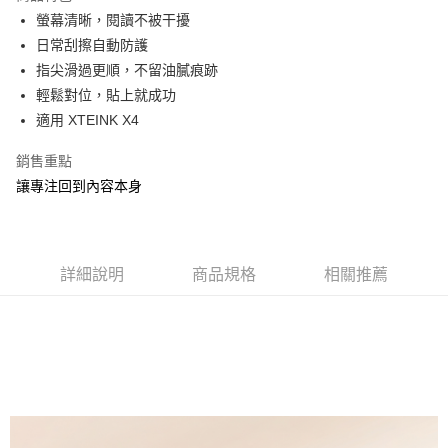
3.實際核准額度、可分期數及費用金額請依後續交易確認頁面所載為準。
運送方式
4.訂單成立30分鐘內，如未前往確認交易或遇審核未通過，訂單將自動取
螢幕清晰，閱讀不被干擾
消。如遇「轉專審核」未通過狀況，表示未達大哥付你分期系統評分，恕無
7-11取貨(快速到店)
日常刮擦自動防護
法說明評估內容。
指尖滑過更順，不留油膩痕跡
每筆NT$100，滿NT$1,000(含以上)免運費
【繳款方式說明】
1.分期款項不併入電信帳單，「大哥付你分期」於每月結算日後寄送繳費提
輕鬆對位，貼上就成功
宅配物流
醒簡訊。
適用 XTEINK X4
2.透過簡訊連結打開帳單後，可選擇「超商條碼／台灣大直營門市／銀行轉
每筆NT$80，滿NT$490(含以上)免運費
帳／街口支付／iPASS MONEY」等通路繳費。
銷售重點
離島郵局
【注意事項】
讓專注回到內容本身
每筆NT$100，滿NT$1,500(含以上)免運費
1.本服務係由「台灣大哥大股份有限公司」（以下簡稱本公司）所提供，讓
用戶於交易時，得透過本服務購買商品或服務，並由商店將買賣／分期付款
買賣價金債權讓與本公司後，依約使用本公司帳單繳交帳款。
付款後門市自取
2.基於同意付款使用「大哥付你分期」之契約關係目的，商店將以您的個人
免運費
資料（包含姓名、電話或地址）提供予台灣大哥大進項蒐集、處理及利用，
詳細說明
商品規格
相關推薦
由本公司與您本人進行分期帳單所需資料之確認、核對及更正。
貨到付款
3.完整用戶服務條款，請詳閱以下連結：
https://oppay.tw/userRule
每筆NT$80，滿NT$1,000(含以上)免運費