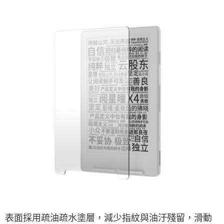
表面採用疏油疏水塗層，減少指紋與油汙殘留，滑動