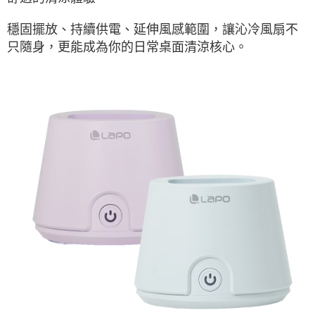
穩固擺放、持續供電、延伸風感範圍，讓沁冷風扇不
只隨身，更能成為你的日常桌面清涼核心。