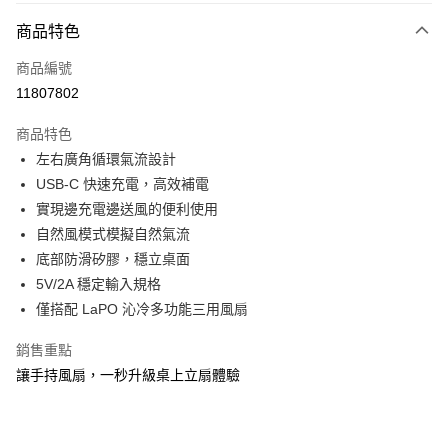
大哥付你分期
相關說明
商品特色
【大哥付你分期使用說明】
ATM付款
商品編號
1.本服務由台灣大哥大提供，台灣大哥大用戶可立即使用無須另外申請。
2.付款方式選擇「大哥付你分期」，訂單成立後會自動跳轉到大哥付的交易
11807802
貨到付款
流程，驗證手機門號後，選擇欲分期的期數、繳款截止日，確認付款後即完
成交易。
商品特色
3.實際核准額度、可分期數及費用金額請依後續交易確認頁面所載為準。
運送方式
4.訂單成立30分鐘內，如未前往確認交易或遇審核未通過，訂單將自動取
左右廣角循環氣流設計
消。如遇「轉專審核」未通過狀況，表示未達大哥付你分期系統評分，恕無
7-11取貨(快速到店)
USB-C 快速充電，高效補電
法說明評估內容。
實現邊充電邊送風的便利使用
每筆NT$100，滿NT$1,000(含以上)免運費
【繳款方式說明】
1.分期款項不併入電信帳單，「大哥付你分期」於每月結算日後寄送繳費提
自然風模式模擬自然氣流
宅配物流
醒簡訊。
底部防滑矽膠，穩立桌面
2.透過簡訊連結打開帳單後，可選擇「超商條碼／台灣大直營門市／銀行轉
每筆NT$80，滿NT$490(含以上)免運費
5V/2A 穩定輸入規格
帳／街口支付／iPASS MONEY」等通路繳費。
僅搭配 LaPO 沁冷多功能三用風扇
離島郵局
【注意事項】
每筆NT$100，滿NT$1,500(含以上)免運費
1.本服務係由「台灣大哥大股份有限公司」（以下簡稱本公司）所提供，讓
銷售重點
用戶於交易時，得透過本服務購買商品或服務，並由商店將買賣／分期付款
買賣價金債權讓與本公司後，依約使用本公司帳單繳交帳款。
讓手持風扇，一秒升級桌上立扇體驗
付款後門市自取
2.基於同意付款使用「大哥付你分期」之契約關係目的，商店將以您的個人
免運費
資料（包含姓名、電話或地址）提供予台灣大哥大進項蒐集、處理及利用，
由本公司與您本人進行分期帳單所需資料之確認、核對及更正。
貨到付款
3.完整用戶服務條款，請詳閱以下連結：
https://oppay.tw/userRule