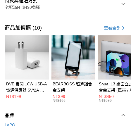
付款與運送方式
宅配滿NT$490免運
付款方式
信用卡一次付款
商品加價購 (10)
查看全部
信用卡分期付款
3 期 0 利率 每期
NT$99
21家銀行
6 期 0 利率 每期
NT$49
21家銀行
合作金庫商業銀行
第一商業銀行
華南商業銀行
彰化商業銀行
合作金庫商業銀行
第一商業銀行
LINE Pay
上海商業儲蓄銀行
台北富邦商業銀行
華南商業銀行
彰化商業銀行
國泰世華商業銀行
兆豐國際商業銀行
Apple Pay
上海商業儲蓄銀行
台北富邦商業銀行
臺灣中小企業銀行
台中商業銀行
國泰世華商業銀行
兆豐國際商業銀行
DVE 帝聞 10W USB-A
BEARBOSS 超薄鋁合
Shuai L3 桌面
匯豐（台灣）商業銀行
華泰商業銀行
街口支付
臺灣中小企業銀行
台中商業銀行
電源供應器 5V/2A 充
金支架
合金支架 (單夾 / 
聯邦商業銀行
遠東國際商業銀行
匯豐（台灣）商業銀行
華泰商業銀行
電頭 (適用閱讀器、小
NT$199
NT$99
NT$450
悠遊付
元大商業銀行
永豐商業銀行
NT$199
NT$580
聯邦商業銀行
遠東國際商業銀行
電流設備)
玉山商業銀行
星展（台灣）商業銀行
元大商業銀行
永豐商業銀行
Google Pay
台新國際商業銀行
中國信託商業銀行
玉山商業銀行
星展（台灣）商業銀行
品牌
台灣樂天信用卡公司
台新國際商業銀行
中國信託商業銀行
全盈+PAY
LaPO
台灣樂天信用卡公司