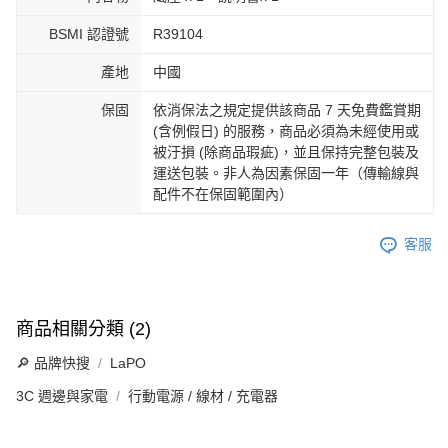
BSMI 認證號
R39104
產地
中國
保固
依消保法之規定提供該商品 7 天免費鑑賞期
(含例假日) 的服務，商品必須為未經使用或
被汙損 (除商品瑕疵)，並且保持完整包裝及
運送包裝。非人為因素保固一年（傳輸線與
配件不在保固範圍內）
客服
商品相關分類 (2)
🔎 品牌快搜
LaPO
3C 週邊與家電
行動電源 / 線材 / 充電器