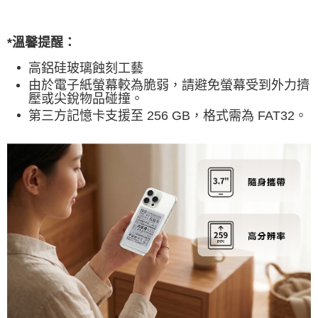
*溫馨提醒：
高鋁硅玻璃蝕刻工藝
由於電子紙螢幕較為脆弱，請避免螢幕受到外力擠
壓或尖銳物品碰撞。
第三方記憶卡支援至 256 GB，格式需為 FAT32。