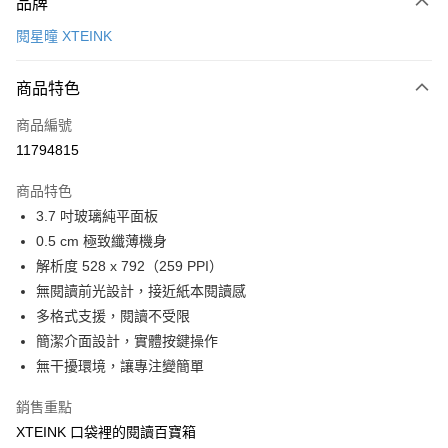
品牌
台灣樂天信用卡公司
台新國際商業銀行
中國信託商業銀行
全盈+PAY
閱星曈 XTEINK
台灣樂天信用卡公司
大哥付你分期
相關說明
商品特色
【大哥付你分期使用說明】
ATM付款
商品編號
1.本服務由台灣大哥大提供，台灣大哥大用戶可立即使用無須另外申請。
2.付款方式選擇「大哥付你分期」，訂單成立後會自動跳轉到大哥付的交易
11794815
貨到付款
流程，驗證手機門號後，選擇欲分期的期數、繳款截止日，確認付款後即完
成交易。
商品特色
3.實際核准額度、可分期數及費用金額請依後續交易確認頁面所載為準。
運送方式
4.訂單成立30分鐘內，如未前往確認交易或遇審核未通過，訂單將自動取
3.7 吋玻璃純平面板
消。如遇「轉專審核」未通過狀況，表示未達大哥付你分期系統評分，恕無
7-11取貨(快速到店)
0.5 cm 極致纖薄機身
法說明評估內容。
解析度 528 x 792（259 PPI）
每筆NT$100，滿NT$1,000(含以上)免運費
【繳款方式說明】
1.分期款項不併入電信帳單，「大哥付你分期」於每月結算日後寄送繳費提
無閱讀前光設計，接近紙本閱讀感
宅配物流
醒簡訊。
多格式支援，閱讀不受限
2.透過簡訊連結打開帳單後，可選擇「超商條碼／台灣大直營門市／銀行轉
每筆NT$80，滿NT$490(含以上)免運費
簡潔介面設計，實體按鍵操作
帳／街口支付／iPASS MONEY」等通路繳費。
無干擾環境，讓專注變簡單
離島郵局
【注意事項】
每筆NT$100，滿NT$1,500(含以上)免運費
1.本服務係由「台灣大哥大股份有限公司」（以下簡稱本公司）所提供，讓
銷售重點
用戶於交易時，得透過本服務購買商品或服務，並由商店將買賣／分期付款
買賣價金債權讓與本公司後，依約使用本公司帳單繳交帳款。
XTEINK 口袋裡的閱讀百寶箱
付款後門市自取