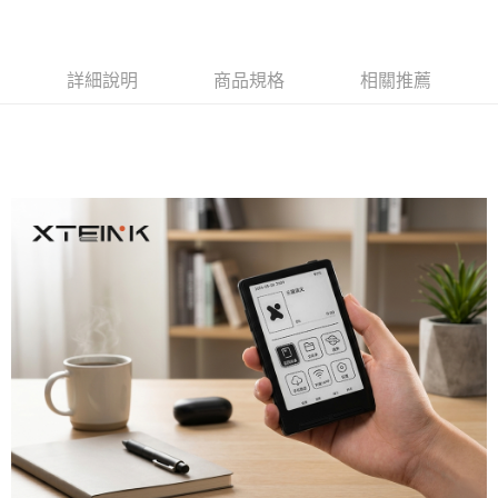
2.基於同意付款使用「大哥付你分期」之契約關係目的，商店將以您的個人
免運費
資料（包含姓名、電話或地址）提供予台灣大哥大進項蒐集、處理及利用，
由本公司與您本人進行分期帳單所需資料之確認、核對及更正。
貨到付款
3.完整用戶服務條款，請詳閱以下連結：
https://oppay.tw/userRule
詳細說明
商品規格
相關推薦
每筆NT$80，滿NT$1,000(含以上)免運費