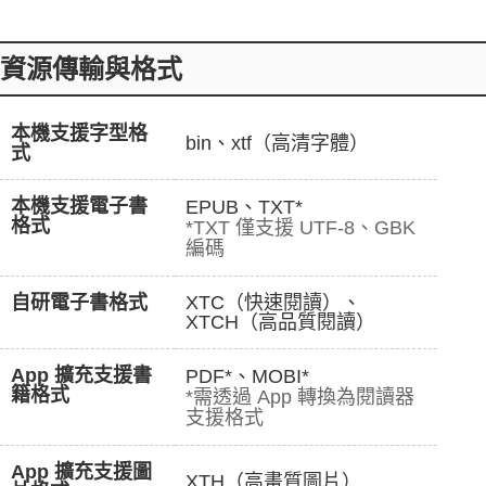
資源傳輸與格式
本機支援字型格
bin、xtf（高清字體）
式
本機支援電子書
EPUB、TXT*
格式
*TXT 僅支援 UTF-8、GBK
編碼
自研電子書格式
XTC（快速閱讀）、
XTCH（高品質閱讀）
App 擴充支援書
PDF*、MOBI*
籍格式
*需透過 App 轉換為閱讀器
支援格式
App 擴充支援圖
XTH（高畫質圖片）