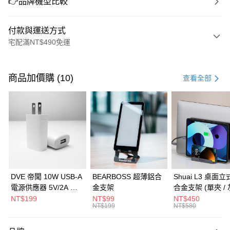
👉品牌機型比較
付款與運送方式
宅配滿NT$490免運
付款方式
信用卡一次付款
商品加價購 (10)
查看全部
信用卡分期付款
3 期 0 利率 每期
NT$860
21家銀行
6 期 0 利率 每期
NT$430
21家銀行
合作金庫商業銀行
第一商業銀行
華南商業銀行
彰化商業銀行
合作金庫商業銀行
第一商業銀行
LINE Pay
上海商業儲蓄銀行
台北富邦商業銀行
華南商業銀行
彰化商業銀行
國泰世華商業銀行
兆豐國際商業銀行
Apple Pay
上海商業儲蓄銀行
台北富邦商業銀行
臺灣中小企業銀行
台中商業銀行
國泰世華商業銀行
兆豐國際商業銀行
DVE 帝聞 10W USB-A
BEARBOSS 超薄鋁合
Shuai L3 桌面
匯豐（台灣）商業銀行
華泰商業銀行
街口支付
臺灣中小企業銀行
台中商業銀行
電源供應器 5V/2A 充
金支架
合金支架 (單夾 / 
聯邦商業銀行
遠東國際商業銀行
匯豐（台灣）商業銀行
華泰商業銀行
電頭 (適用閱讀器、小
NT$199
NT$99
NT$450
悠遊付
元大商業銀行
永豐商業銀行
NT$199
NT$580
聯邦商業銀行
遠東國際商業銀行
電流設備)
玉山商業銀行
星展（台灣）商業銀行
元大商業銀行
永豐商業銀行
Google Pay
台新國際商業銀行
中國信託商業銀行
玉山商業銀行
星展（台灣）商業銀行