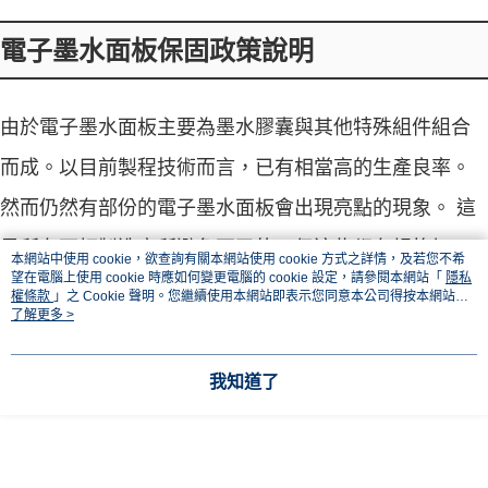
電子墨水面板保固政策說明
由於電子墨水面板主要為墨水膠囊與其他特殊組件組合
而成。以目前製程技術而言，已有相當高的生產良率。
然而仍然有部份的電子墨水面板會出現亮點的現象。 這
是所有面板製造商所避免不了的，但這些都有規格加以
本網站中使用 cookie，欲查詢有關本網站使用 cookie 方式之詳情，及若您不希
望在電腦上使用 cookie 時應如何變更電腦的 cookie 設定，請參閱本網站「
隱私
規範，若於本頁面購買之商品出現了超出下列規範的狀
權條款
」之 Cookie 聲明。您繼續使用本網站即表示您同意本公司得按本網站使
用條款之 Cookie 聲明使用 cookie。
了解更多 >
況，請與我們連絡，熊老闆客服人員將竭誠快速為您服
務。
我知道了
貼心說明：區域部分係指將螢幕均分為九等分，同一區