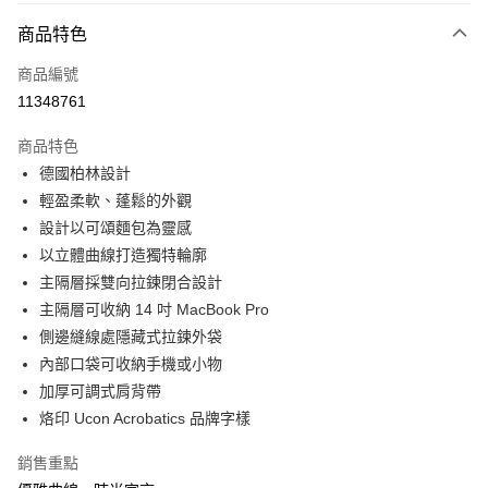
大哥付你分期
相關說明
商品特色
【大哥付你分期使用說明】
ATM付款
商品編號
1.本服務由台灣大哥大提供，台灣大哥大用戶可立即使用無須另外申請。
2.付款方式選擇「大哥付你分期」，訂單成立後會自動跳轉到大哥付的交易
11348761
貨到付款
流程，驗證手機門號後，選擇欲分期的期數、繳款截止日，確認付款後即完
成交易。
商品特色
3.實際核准額度、可分期數及費用金額請依後續交易確認頁面所載為準。
運送方式
4.訂單成立30分鐘內，如未前往確認交易或遇審核未通過，訂單將自動取
德國柏林設計
消。如遇「轉專審核」未通過狀況，表示未達大哥付你分期系統評分，恕無
宅配物流
輕盈柔軟、蓬鬆的外觀
法說明評估內容。
設計以可頌麵包為靈感
每筆NT$80，滿NT$490(含以上)免運費
【繳款方式說明】
1.分期款項不併入電信帳單，「大哥付你分期」於每月結算日後寄送繳費提
以立體曲線打造獨特輪廓
離島郵局
醒簡訊。
主隔層採雙向拉鍊閉合設計
2.透過簡訊連結打開帳單後，可選擇「超商條碼／台灣大直營門市／銀行轉
每筆NT$100，滿NT$1,500(含以上)免運費
主隔層可收納 14 吋 MacBook Pro
帳／街口支付／iPASS MONEY」等通路繳費。
側邊縫線處隱藏式拉鍊外袋
付款後門市自取
【注意事項】
內部口袋可收納手機或小物
免運費
1.本服務係由「台灣大哥大股份有限公司」（以下簡稱本公司）所提供，讓
用戶於交易時，得透過本服務購買商品或服務，並由商店將買賣／分期付款
加厚可調式肩背帶
買賣價金債權讓與本公司後，依約使用本公司帳單繳交帳款。
貨到付款
烙印 Ucon Acrobatics 品牌字樣
2.基於同意付款使用「大哥付你分期」之契約關係目的，商店將以您的個人
每筆NT$80，滿NT$1,000(含以上)免運費
資料（包含姓名、電話或地址）提供予台灣大哥大進項蒐集、處理及利用，
銷售重點
由本公司與您本人進行分期帳單所需資料之確認、核對及更正。
3.完整用戶服務條款，請詳閱以下連結：
https://oppay.tw/userRule