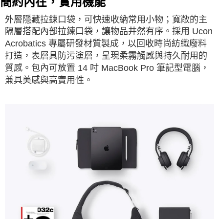
簡約內在，實用機能
外層隱藏拉鍊口袋，可快速收納常用小物；寬敞的主
隔層搭配內部拉鍊口袋，讓物品井然有序。採用 Ucon
Acrobatics 專屬研發材質製成，以回收時尚紡織廢料
打造，表層具防污塗層，呈現柔霧觸感與持久耐用的
質感。包內可放置 14 吋 MacBook Pro 筆記型電腦，
兼具美感與高實用性。