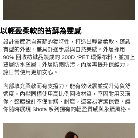
以輕盈柔軟的苔蘚為靈感
，打造出輕盈柔軟、蓬鬆
設計靈感源自苔蘚的獨特性
有型的外觀，兼具舒適手感與自然美感。外層採用
90% 回收紡織品製成的 300D rPET 環保布料，並加上
雙層防水塗層：外層防雨防污，內層再提升保護力，
讓日常使用更加安心。
內部填充柔軟而有支撐力，能有效吸震並提升背負舒
適度。內襯同樣使用高比例回收材質，堅固耐用又環
保。整體設計不僅耐髒、耐磨，還容易清潔保養，讓
你隨時展現 Shota 系列獨有的輕盈質感與永續風格。