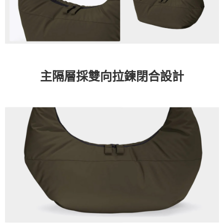
主隔層採雙向拉鍊閉合設計