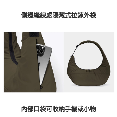
側邊縫線處隱藏式拉鍊外袋
內部口袋可收納手機或小物