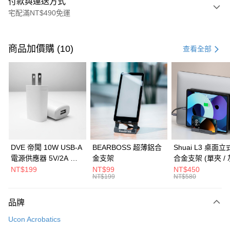
付款與運送方式
宅配滿NT$490免運
付款方式
信用卡一次付款
商品加價購 (10)
查看全部
信用卡分期付款
3 期 0 利率 每期
NT$993
21家銀行
6 期 0 利率 每期
NT$496
21家銀行
合作金庫商業銀行
第一商業銀行
華南商業銀行
彰化商業銀行
合作金庫商業銀行
第一商業銀行
LINE Pay
上海商業儲蓄銀行
台北富邦商業銀行
華南商業銀行
彰化商業銀行
國泰世華商業銀行
兆豐國際商業銀行
Apple Pay
上海商業儲蓄銀行
台北富邦商業銀行
臺灣中小企業銀行
台中商業銀行
國泰世華商業銀行
兆豐國際商業銀行
DVE 帝聞 10W USB-A
BEARBOSS 超薄鋁合
Shuai L3 桌面
匯豐（台灣）商業銀行
華泰商業銀行
街口支付
臺灣中小企業銀行
台中商業銀行
電源供應器 5V/2A 充
金支架
合金支架 (單夾 / 
聯邦商業銀行
遠東國際商業銀行
匯豐（台灣）商業銀行
華泰商業銀行
電頭 (適用閱讀器、小
NT$199
NT$99
NT$450
悠遊付
元大商業銀行
永豐商業銀行
NT$199
NT$580
聯邦商業銀行
遠東國際商業銀行
電流設備)
玉山商業銀行
星展（台灣）商業銀行
元大商業銀行
永豐商業銀行
Google Pay
台新國際商業銀行
中國信託商業銀行
玉山商業銀行
星展（台灣）商業銀行
品牌
台灣樂天信用卡公司
台新國際商業銀行
中國信託商業銀行
全盈+PAY
Ucon Acrobatics
台灣樂天信用卡公司