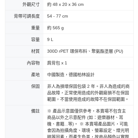
外觀尺寸
約 48 x 20 x 36 cm
背帶可調長度
54 - 77 cm
重量
約 565 g
容量
9 L
材質
300D rPET 環保布料、聚氨酯塗層 (PU)
內容物
肩背包 x 1
產地
中國製造，德國柏林設計
保固
非人為損壞保固包袋 2 年。非人為造成的商
品故障，正常使用造成的外觀磨損不在保固
範圍，不當使用造成的故障不在保固範圍。
備註
※ 產品示意圖僅供參考，本賣場不包含主
商品以外之示意配件 (如：遊樂器材、耳
機、書籍...等)。 ※ 本賣場產品圖片，可能
會因為拍攝角度、環境、螢幕設定、燈光明
暗等因素，而產生色差，故商品顏色以實際