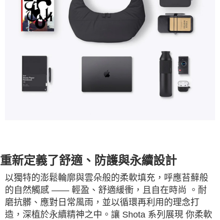
重新定義了舒適、防護與永續設計
以獨特的澎鬆輪廓與雲朵般的柔軟填充，呼應苔蘚般
的自然觸感 —— 輕盈、舒適緩衝，且自在時尚 。耐
磨抗髒、應對日常風雨，並以循環再利用的理念打
造，深植於永續精神之中。讓 Shota 系列展現 你柔軟