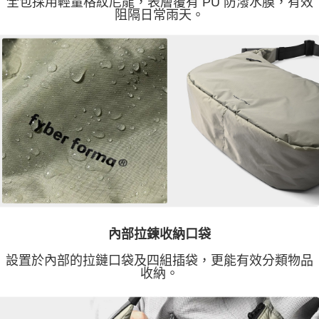
全包採用輕量格紋尼龍，表層覆有 PU 防潑水膜，有效
阻隔日常雨天。
內部拉鍊收納口袋
設置於內部的拉鏈口袋及四組插袋，更能有效分類物品
收納。