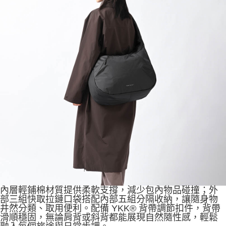
內層輕鋪棉材質提供柔軟支撐，減少包內物品碰撞；外
部三組快取拉鏈口袋搭配內部五組分隔收納，讓隨身物
井然分類、取用便利。配備 YKK® 背帶調節扣件，背帶
滑順穩固，無論肩背或斜背都能展現自然隨性感，輕鬆