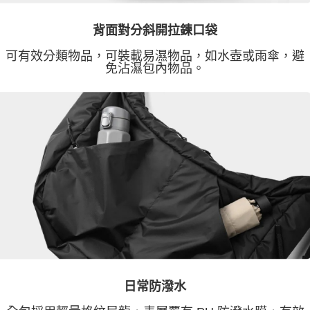
背面對分斜開拉鍊口袋
可有效分類物品，可裝載易濕物品，如水壺或雨傘，避
免沾濕包內物品。
日常防潑水