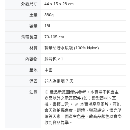
外觀尺寸
44 x 15 x 28 cm
重量
380g
容量
18L
背帶長度
70-105 cm
材質
輕量防潑水尼龍 (100% Nylon)
內容物
斜背包 x 1
產地
中國
保固
非人為損壞 7 天
注意
※ 產品示意圖僅供參考，本賣場不包含主
商品以外之示意配件 (如：遊樂器材、耳
機、書籍...等)。 ※ 本賣場產品圖片，可能
會因為拍攝角度、環境、螢幕設定、燈光明
暗等因素，而產生色差，故商品顏色以實際
收到貨品為準。