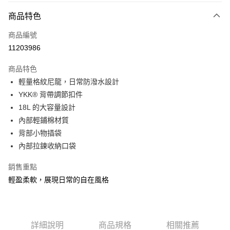
大哥付你分期
相關說明
商品特色
【大哥付你分期使用說明】
ATM付款
商品編號
1.本服務由台灣大哥大提供，台灣大哥大用戶可立即使用無須另外申請。
2.付款方式選擇「大哥付你分期」，訂單成立後會自動跳轉到大哥付的交易
11203986
貨到付款
流程，驗證手機門號後，選擇欲分期的期數、繳款截止日，確認付款後即完
成交易。
商品特色
3.實際核准額度、可分期數及費用金額請依後續交易確認頁面所載為準。
運送方式
4.訂單成立30分鐘內，如未前往確認交易或遇審核未通過，訂單將自動取
輕量格紋尼龍，日常防潑水設計
消。如遇「轉專審核」未通過狀況，表示未達大哥付你分期系統評分，恕無
7-11取貨(快速到店)
YKK® 背帶調節扣件
法說明評估內容。
18L 的大容量設計
每筆NT$100，滿NT$1,000(含以上)免運費
【繳款方式說明】
1.分期款項不併入電信帳單，「大哥付你分期」於每月結算日後寄送繳費提
內部輕鋪棉材質
宅配物流
醒簡訊。
背部小物插袋
2.透過簡訊連結打開帳單後，可選擇「超商條碼／台灣大直營門市／銀行轉
每筆NT$80，滿NT$490(含以上)免運費
內部拉鍊收納口袋
帳／街口支付／iPASS MONEY」等通路繳費。
離島郵局
【注意事項】
銷售重點
每筆NT$100，滿NT$1,500(含以上)免運費
1.本服務係由「台灣大哥大股份有限公司」（以下簡稱本公司）所提供，讓
輕盈柔軟，展現日常的自在風格
用戶於交易時，得透過本服務購買商品或服務，並由商店將買賣／分期付款
買賣價金債權讓與本公司後，依約使用本公司帳單繳交帳款。
付款後門市自取
2.基於同意付款使用「大哥付你分期」之契約關係目的，商店將以您的個人
免運費
資料（包含姓名、電話或地址）提供予台灣大哥大進項蒐集、處理及利用，
由本公司與您本人進行分期帳單所需資料之確認、核對及更正。
詳細說明
商品規格
相關推薦
貨到付款
3.完整用戶服務條款，請詳閱以下連結：
https://oppay.tw/userRule