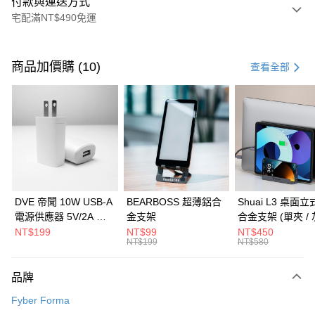
付款與運送方式
宅配滿NT$490免運
付款方式
信用卡一次付款
商品加價購 (10)
查看全部
信用卡分期付款
3 期 0 利率 每期
NT$816
21家銀行
6 期 0 利率 每期
NT$408
21家銀行
合作金庫商業銀行
第一商業銀行
華南商業銀行
彰化商業銀行
合作金庫商業銀行
第一商業銀行
LINE Pay
上海商業儲蓄銀行
台北富邦商業銀行
華南商業銀行
彰化商業銀行
國泰世華商業銀行
兆豐國際商業銀行
Apple Pay
上海商業儲蓄銀行
台北富邦商業銀行
臺灣中小企業銀行
台中商業銀行
國泰世華商業銀行
兆豐國際商業銀行
DVE 帝聞 10W USB-A
BEARBOSS 超薄鋁合
Shuai L3 桌面
匯豐（台灣）商業銀行
華泰商業銀行
街口支付
臺灣中小企業銀行
台中商業銀行
電源供應器 5V/2A 充
金支架
合金支架 (單夾 / 
聯邦商業銀行
遠東國際商業銀行
匯豐（台灣）商業銀行
華泰商業銀行
電頭 (適用閱讀器、小
NT$199
NT$99
NT$450
悠遊付
元大商業銀行
永豐商業銀行
NT$199
NT$580
聯邦商業銀行
遠東國際商業銀行
電流設備)
玉山商業銀行
星展（台灣）商業銀行
元大商業銀行
永豐商業銀行
Google Pay
台新國際商業銀行
中國信託商業銀行
玉山商業銀行
星展（台灣）商業銀行
品牌
台灣樂天信用卡公司
台新國際商業銀行
中國信託商業銀行
全盈+PAY
Fyber Forma
台灣樂天信用卡公司